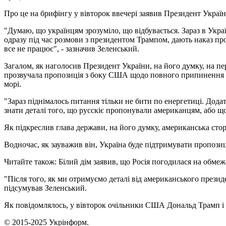
Про це на брифінгу у вівторок ввечері заявив Президент Укра
"Думаю, що українцям зрозуміло, що відбувається. Зараз в Україн
одразу під час розмови з президентом Трампом, дають наказ пр
все не працює", - зазначив Зеленський.
Загалом, як наголосив Президент України, на його думку, на пе
прозвучала пропозиція з боку США щодо повного припинення во
морі.
"Зараз піднімалось питання тільки не бити по енергетиці. Дода
знати деталі того, що русскіє пропонували американцям, або щ
Як підкреслив глава держави, на його думку, американська сто
Водночас, як зауважив він, Україна буде підтримувати пропоз
Читайте також: Білий дім заявив, що Росія погодилася на обм
"Після того, як ми отримуємо деталі від американського президе
підсумував Зеленський.
Як повідомлялось, у вівторок очільники США Дональд Трамп і
© 2015-2025 Укрінформ.