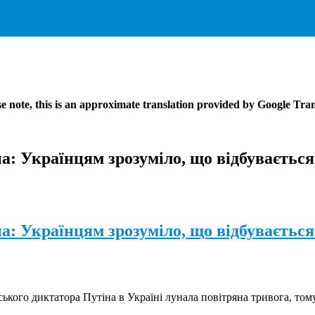
se note, this is an approximate translation provided by Google Tran
: Українцям зрозуміло, що відбувається 
: Українцям зрозуміло, що відбувається 
ого диктатора Путіна в Україні лунала повітряна тривога, тому