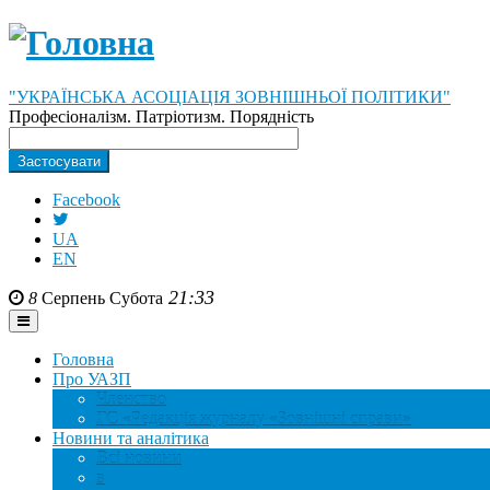
"УКРАЇНСЬКА АСОЦІАЦІЯ ЗОВНІШНЬОЇ ПОЛІТИКИ"
Професіоналізм. Патріотизм. Порядність
Facebook
UA
EN
21:33
8
Серпень
Субота
Головна
Про УАЗП
Членство
ГС «Редакція журналу «Зовнішні справи»
Новини та аналітика
Всі новини
в