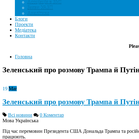
Асоціація в ЗМІ
Заяви УАЗП
Аналітика
Блоги
Проекти
Медіатека
Контакти
Plea
Головна
Зеленський про розмову Трампа й Путіна
19
Mar
Зеленський про розмову Трампа й Путіна
Всі новини
0 Коментар
Мова
Українська
Під час перемовин Президента США Дональда Трампа та російськ
працюють.