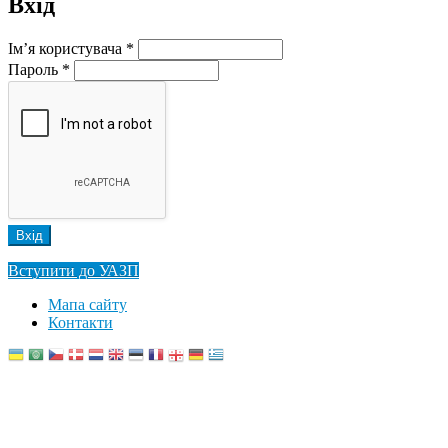
Вхід
Ім’я користувача
*
Пароль
*
Вступити до УАЗП
Мапа сайту
Контакти