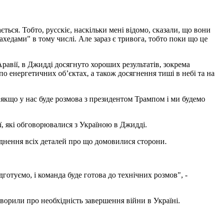
ається. Тобто, русскіє, наскільки мені відомо, сказали, що вони
хедами" в тому числі. Але зараз є тривога, тобто поки що це
Аравії, в Джидді досягнуто хороших результатів, зокрема
 енергетичних обʼєктах, а також досягнення тиші в небі та на
 якщо у нас буде розмова з президентом Трампом і ми будемо
ї, які обговорювалися з Україною в Джидді.
юднення всіх деталей про що домовилися сторони.
дготуємо, і команда буде готова до технічних розмов", -
 говорили про необхідність завершення війни в Україні.