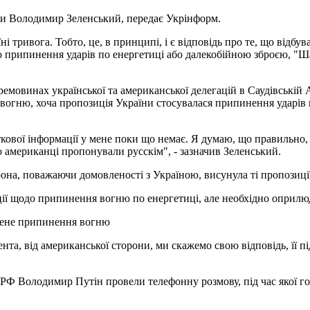
їни Володимир Зеленський, передає Укрінформ.
і тривога. Тобто, це, в принципі, і є відповідь про те, що відбув
о припинення ударів по енергетиці або далекобійною зброєю, "Ша
ремовинах української та американської делегацій в Саудівській 
гню, хоча пропозиція України стосувалася припинення ударів по
ткової інформації у мене поки що немає. Я думаю, що правильно,
о американці пропонували русскім", - зазначив Зеленський.
рона, поважаючи домовленості з Україною, висунула ті пропозиці
иції щодо припинення вогню по енергетиці, але необхідно оприл
ежене припинення вогню
нта, від американської сторони, ми скажемо свою відповідь, її пі
 РФ Володимир Путін провели телефонну розмову, під час якої