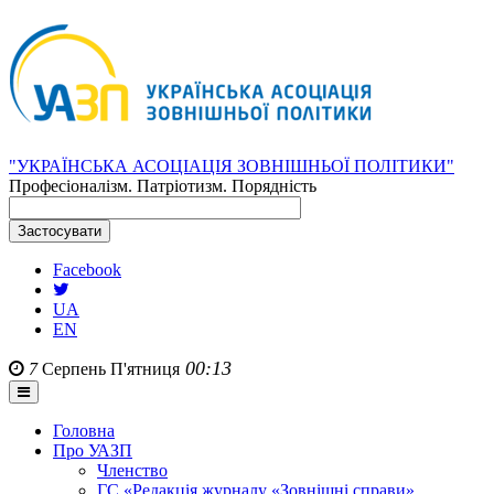
"УКРАЇНСЬКА АСОЦІАЦІЯ ЗОВНІШНЬОЇ ПОЛІТИКИ"
Професіоналізм. Патріотизм. Порядність
Facebook
UA
EN
00:13
7
Серпень
П'ятниця
Головна
Про УАЗП
Членство
ГС «Редакція журналу «Зовнішні справи»