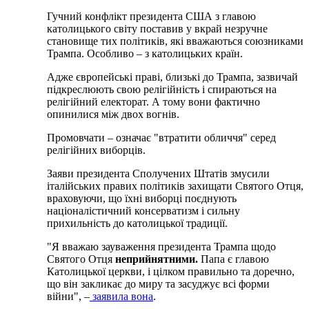
Гучний конфлікт президента США з главою
католицького світу поставив у вкрай незручне
становище тих політиків, які вважаються союзниками
Трампа. Особливо – з католицьких країн.
Адже європейські праві, близькі до Трампа, зазвичай
підкреслюють свою релігійність і спираються на
релігійний електорат. А тому вони фактично
опинилися між двох вогнів.
Промовчати – означає "втратити обличчя" серед
релігійних виборців.
Заяви президента Сполучених Штатів змусили
італійських правих політиків захищати Святого Отця,
враховуючи, що їхні виборці поєднують
націоналістичний консерватизм і сильну
прихильність до католицької традиції.
"Я вважаю зауваження президента Трампа щодо
Святого Отця
неприйнятними.
Папа є главою
Католицької церкви, і цілком правильно та доречно,
що він закликає до миру та засуджує всі форми
війни", –
заявила вона
.