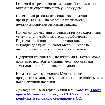
І якими б обережними не здавалися її слова, вони
викликали справжню лють у Білому домі.
Після вкрай різкої та персоналізованої атаки
президента США на Мелоні в італійському
політикумі спалахнула хвиля реакцій.
Примітно, що частина опозиції стала на захист глави
уряду, попри глибокі внутрішні розбіжності.
Водночас інші опозиційні політики використали
ситуацію для критики самої Мелоні – мовляв, її
позиції послабилися навіть серед союзників.
Відкритий конфлікт зі Сполученими Штатами може
додатково послабити чинний уряд, або навпаки –
згуртувати італійців навколо прапора.
Наразі схоже, що Джорджа Мелоні не хоче
продовження конфлікту і прагне скоріше мінімізувати
його негативні наслідки.
Докладніше – в матеріалі Уляни Кричковської
Трамп
проти Мелоні: як президент США створив
конфлікт із головною союзницею в ЄС
.