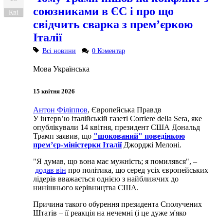
союзниками в ЄС і про що
Кві
свідчить сварка з прем’єркою
Італії
Всі новини
0 Коментар
Мова
Українська
15 квітня 2026
Антон Філіппов
, Європейська Правдв
У інтерв’ю італійській газеті Corriere della Sera, яке
опублікували 14 квітня, президент США Дональд
Трамп заявив, що
"шокований" поведінкою
прем’єр-міністерки Італії
Джорджі Мелоні.
"Я думав, що вона має мужність; я помилявся", –
додав він
про політика, що серед усіх європейських
лідерів вважається однією з найближчих до
нинішнього керівництва США.
Причина такого обурення президента Сполучених
Штатів – її реакція на нечемні (і це дуже м'яко