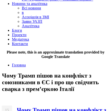
Новини та аналітика
Всі новини
в
Асоціація в ЗМІ
Заяви УАЗП
Аналітика
Блоги
Проекти
Медіатека
Контакти
Please note, this is an approximate translation provided by
Google Translate
Головна
Чому Трамп пішов на конфлікт з
союзниками в ЄС і про що свідчить
сварка з прем’єркою Італії
Чому Трамп пішов на конфлікт з
15