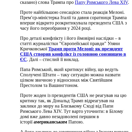
сказано) слова Трампа про
Папу Римського Лева XIV
.
Проте найбільшою сенсацією стала реакція Мелоні.
Прем’єр-міністерка Італії та давня соратниця Трампа
вперше відкрито розкритикувала президента США з
часу його переобрання у 2024 році.
Про деталі конфлікту і його ймовірні наслідки – в
статті журналістки "Європейської правди" Уляни
Кричковської
Трамп проти Мелоні: як президент
США створив конфлікт із головною союзницею в
ЄС
. Далі – стислий її виклад.
Папа Римський, який критикує війну, що ведуть
Сполучені Штати – таку ситуацію можна назвати
цілком звичною у відносинах між Святійшим
Престолом та Вашингтоном.
Проте жоден із президентів США не реагував на цю
критику так, як Дональд Трамп відреагував на
заклики до миру на Близькому Сході від Папи
Римського Лева XIV. Тут варто уточнити: в Білому
домі вже давно незадоволені першим в
історії
американським
Папою.
А його заклики до завершення війни з Іраном вивели