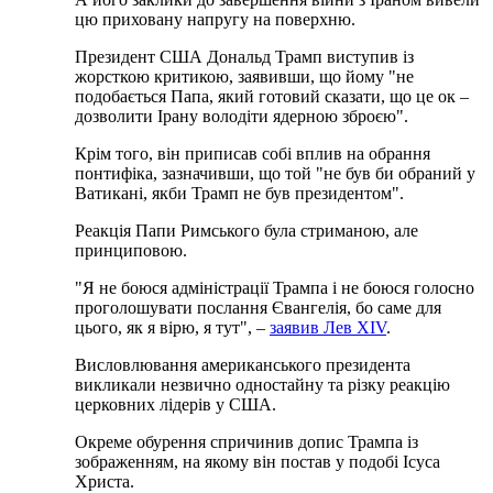
цю приховану напругу на поверхню.
Президент США Дональд Трамп виступив із
жорсткою критикою, заявивши, що йому "не
подобається Папа, який готовий сказати, що це ок –
дозволити Ірану володіти ядерною зброєю".
Крім того, він приписав собі вплив на обрання
понтифіка, зазначивши, що той "не був би обраний у
Ватикані, якби Трамп не був президентом".
Реакція Папи Римського була стриманою, але
принциповою.
"Я не боюся адміністрації Трампа і не боюся голосно
проголошувати послання Євангелія, бо саме для
цього, як я вірю, я тут", –
заявив Лев XIV
.
Висловлювання американського президента
викликали незвично одностайну та різку реакцію
церковних лідерів у США.
Окреме обурення спричинив допис Трампа із
зображенням, на якому він постав у подобі Ісуса
Христа.