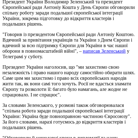
Президент України Володимир Зеленський та президент
Європейської ради Антоніу Кошта у День Європи обговорили
спільну роботу заради подальшої європейської інтеграції
України, зокрема підготовку до відкриття кластерів і
подальших рішень.
"Говорив із президентом Європейської ради Антоніу Коштою.
Вдячний за привітання українців та України з Днем Європи і
вдячний за всю підтримку Європи для України в час нашої
оборони в повномасштабній війні", –
написав Зеленський
у
Телеграмі у суботу.
Президент України наголосив, що "ми захистимо свою
незалежність і право нашого народу самостійно обирати шлях.
Саме цим ми захистимо і право всіх європейських народів
жити так, як вони самі того хочуть. Росії не вдасться зламати
Європу та розколоти її: багато було намагань, але жодне не
спрацювало. І не спрацює".
За словами Зеленського, у розмові також обговорювалася
"спільна робота заради подальшої європейської інтеграції
України: Україна буде повноправною частиною Євросоюзу".
За його словами, наразі готуємось до відкриття кластерів і
подальших рішень.
"Обговорили й нещодавні кроки в дипломатії та нашу