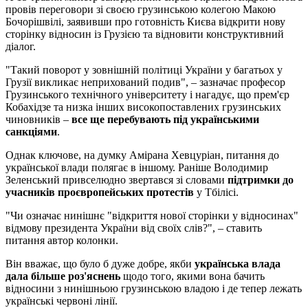
провів переговори зі своєю грузинською колегою Макою
Бочорішвілі, заявивши про готовність Києва відкрити нову
сторінку відносин із Грузією та відновити конструктивний
діалог.
"Такий поворот у зовнішній політиці України у багатьох у
Грузії викликає неприхований подив", – зазначає професор
Грузинського технічного університету і нагадує, що прем'єр
Кобахідзе та низка інших високопоставлених грузинських
чиновників –
все ще перебувають під українськими
санкціями
.
Однак ключове, на думку Амірана Хевцуріан, питання до
української влади полягає в іншому. Раніше Володимир
Зеленський привселюдно звертався зі словами
підтримки до
учасників проєвропейських протестів
у Тбілісі.
"Чи означає нинішнє "відкриття нової сторінки у відносинах"
відмову президента України від своїх слів?", – ставить
питання автор колонки.
Він вважає, що було б дуже добре, якби
українська влада
дала більше роз'яснень
щодо того, якими вона бачить
відносини з нинішньою грузинською владою і де тепер лежать
українські червоні лінії.