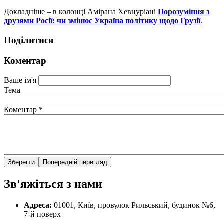
Докладніше – в колонці Амірана Хевцуріані
Порозуміння з
друзями Росії: чи змінює Україна політику щодо Грузії
.
Поділитися
Коментар
Ваше ім'я
Тема
Коментар
*
Зв'яжіться з нами
Адреса:
01001, Київ, провулок Рильський, будинок №6,
7-й поверх