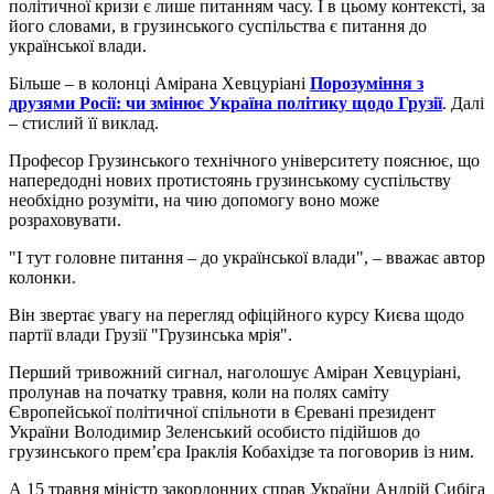
політичної кризи є лише питанням часу. І в цьому контексті, за
його словами, в грузинського суспільства є питання до
української влади.
Більше – в колонці Амірана Хевцуріані
Порозуміння з
друзями Росії: чи змінює Україна політику щодо Грузії
. Далі
– стислий її виклад.
Професор Грузинського технічного університету пояснює, що
напередодні нових протистоянь грузинському суспільству
необхідно розуміти, на чию допомогу воно може
розраховувати.
"І тут головне питання – до української влади", – вважає автор
колонки.
Він звертає увагу на перегляд офіційного курсу Києва щодо
партії влади Грузії "Грузинська мрія".
Перший тривожний сигнал, наголошує Аміран Хевцуріані,
пролунав на початку травня, коли на полях саміту
Європейської політичної спільноти в Єревані президент
України Володимир Зеленський особисто підійшов до
грузинського прем’єра Іраклія Кобахідзе та поговорив із ним.
А 15 травня міністр закордонних справ України Андрій Сибіга