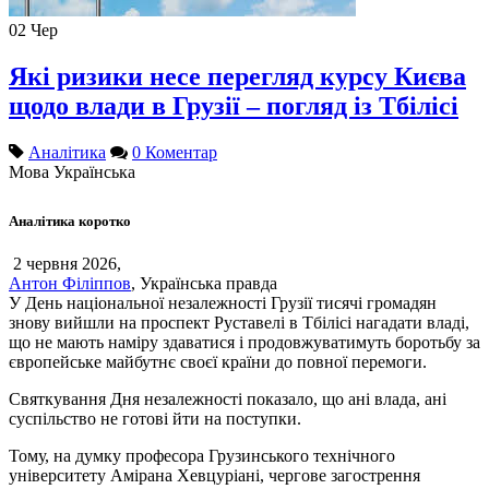
02
Чер
Які ризики несе перегляд курсу Києва
щодо влади в Грузії – погляд із Тбілісі
Аналітика
0 Коментар
Мова
Українська
Аналітика коротко
2 червня 2026,
Антон Філіппов
, Українська правда
У День національної незалежності Грузії тисячі громадян
знову вийшли на проспект Руставелі в Тбілісі нагадати владі,
що не мають наміру здаватися і продовжуватимуть боротьбу за
європейське майбутнє своєї країни до повної перемоги.
Святкування Дня незалежності показало, що ані влада, ані
суспільство не готові йти на поступки.
Тому, на думку професора Грузинського технічного
університету Амірана Хевцуріані, чергове загострення