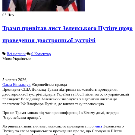
05
Чер
Трамп привітав лист Зеленського Путіну щодо
проведення двостронньої зустрічі
Всі новини
0 Коментар
Мова
Українська
5 червня 2026,
Ольга Ковальчук
, Європейська правда
Президент США Дональд Трамп підтримав можливість проведення
двосторонньої зустрічі лідерів України та Росії після того, як український
президент Володимир Зеленський звернувся з відкритим листом до
правителя РФ Владіміра Путіна, де виклав таку пропозицію.
Про це Трамп заявив під час пресконференції в Білому домі, передає
"Європейська правда".
Журналісти запитали американського президента про
лист
Зеленського
Путіну та слова українського президента про те, що Сполучені Штати