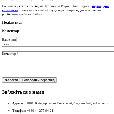
На початку квітня президент Туреччини Реджеп Таїп Ердоган
підтвердив
готовність
провести наступний раунд переговорів щодо завершення
російсько-української війни.
Поділитися
Коментар
Ваше ім'я
Тема
Коментар
*
Зв'яжіться з нами
Адреса:
01001, Київ, провулок Рильський, будинок №6, 7-й поверх
Телефон:
+380 44 277 94 24