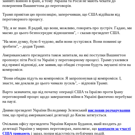
зайняті війною в Ірані, а тому Україна та Росія не мають чекати до
повернення Вашингтона до переговорів.
Трамп привітав цю пропозицію, заперечивши, що США відійшли від
переговорного процесу.
"Ну, я не знаю. Я радий, що вони, можливо, говорять про зустріч. Гадаю, ми
маємо до цього безпосереднє відношення", – сказав президент США.
"На мою думку, було б чудово, якби вони зустрілися. Вони повинні це
зробити", – додав Трамп.
Американського президента також запитали, на які поступки Вашингтон
пропонує піти Росії та Україні у переговорному процесі. Трамп ухилився
від прямої відповіді, але заявив, що обидві сторони будуть змушені піти на
компроміси.
"Вони обидва підуть на компроміси. Я запропонував ці компроміси. І,
знаєте, ми доклали до цього чимало зусиль", – відповів Трамп.
Варто зазначити, що від початку операції США та Ізраїлю проти Ірану
переговорний процес щодо завершення війни в Україні фактично перебуває
на паузі.
Днями президент України Володимир Зеленський
висловив розчарування
тим, що приїзд американської делегації до Києва затягується.
Очільник офісу президента України Кирило Буданов, який входить до
делегації України у мирних переговорах, наполягає, що
контакти за участі
США тривають
і зараз, попри відсутність публічних подій.