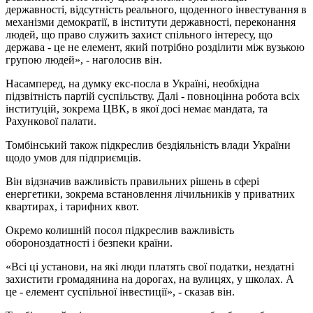
державності, відсутність реального, щоденного інвестування в
механізми демократії, в інститути державності, переконання
людей, що право служить захист спільного інтересу, що
держава - це не елемент, який потрібно розділити між вузькою
групою людей», - наголосив він.
Насамперед, на думку екс-посла в Україні, необхідна
підзвітність партій суспільству. Далі - повноцінна робота всіх
інституцій, зокрема ЦВК, в якої досі немає мандата, та
Рахункової палати.
Томбінський також підкреслив бездіяльність влади України
щодо умов для підприємців.
Він відзначив важливість правильних рішень в сфері
енергетики, зокрема встановлення лічильників у приватних
квартирах, і тарифних квот.
Окремо колишній посол підкреслив важливість
обороноздатності і безпеки країни.
«Всі ці установи, на які люди платять свої податки, нездатні
захистити громадянина на дорогах, на вулицях, у школах. А
це - елемент суспільної інвестиції», - сказав він.