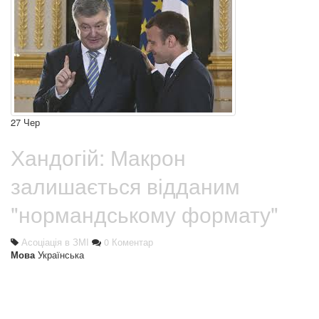
27
Чер
Хандогій: Макрон
залишається відданим
"нормандському формату"
Асоціація в ЗМІ
0 Коментар
Мова
Українська