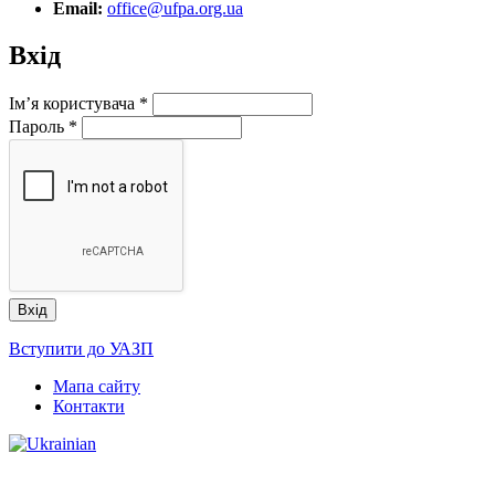
Email:
office@ufpa.org.ua
Вхід
Ім’я користувача
*
Пароль
*
Вступити до УАЗП
Мапа сайту
Контакти