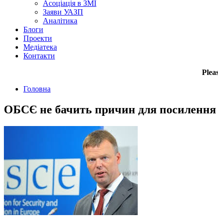
Асоціація в ЗМІ
Заяви УАЗП
Аналітика
Блоги
Проекти
Медіатека
Контакти
Plea
Головна
ОБСЄ не бачить причин для посилення с