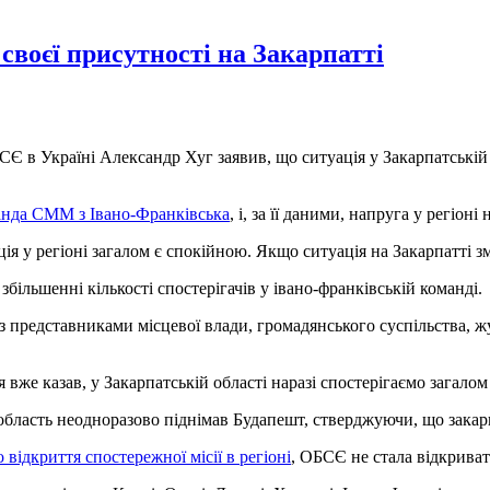
воєї присутності на Закарпатті
Є в Україні Александр Хуг заявив, що ситуація у Закарпатській о
анда СММ з Івано-Франківська
, і, за її даними, напруга у регіоні
ія у регіоні загалом є спокійною. Якщо ситуація на Закарпатті зм
збільшенні кількості спостерігачів у івано-франківській команді.
 з представниками місцевої влади, громадянського суспільства, 
 вже казав, у Закарпатській області наразі спостерігаємо загалом
 область неодноразово піднімав Будапешт, стверджуючи, що закар
 відкриття спостережної місії в регіоні
, ОБСЄ не стала відкриват