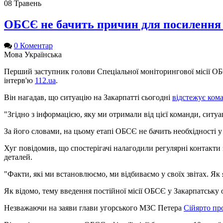
08
Травень
ОБСЄ не бачить причин для посилення с
0 Коментар
Мова
Українська
Перший заступник голови Спеціальної моніторингової місії ОБС
інтерв'ю
112.ua
.
Він нагадав, що ситуацію на Закарпатті сьогодні
відстежує ком
"Згідно з інформацією, яку ми отримали від цієї команди, ситуац
За його словами, на цьому етапі ОБСЄ не бачить необхідності у 
Хуг повідомив, що спостерігачі налагодили регулярні контакти
деталей.
"Факти, які ми встановлюємо, ми відбиваємо у своїх звітах. Як я
Як відомо, тему введення постійної місії ОБСЄ у Закарпатську
Незважаючи на заяви глави угорського МЗС Петера
Сійярто про