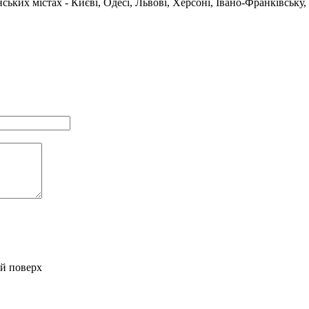
ських містах - Києві, Одесі, Львові, Херсоні, Івано-Франківську,
-й поверх