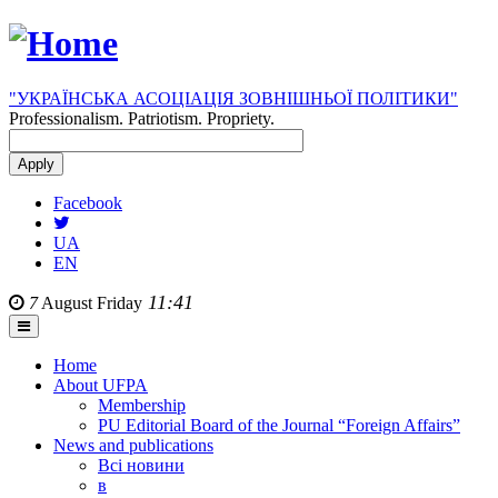
"УКРАЇНСЬКА АСОЦІАЦІЯ ЗОВНІШНЬОЇ ПОЛІТИКИ"
Professionalism. Patriotism. Propriety.
Facebook
UA
EN
11:41
7
August
Friday
Home
About UFPA
Membership
PU Editorial Board of the Journal “Foreign Affairs”
News and publications
Всі новини
в