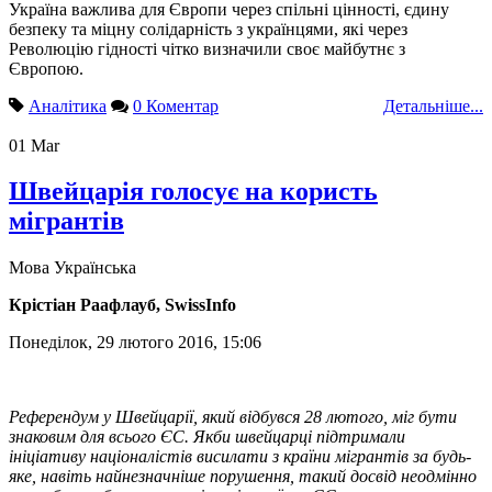
Україна важлива для Європи через спільні цінності, єдину
безпеку та міцну солідарність з українцями, які через
Революцію гідності чітко визначили своє майбутнє з
Європою.
Аналітика
0 Коментар
Детальніше...
01
Mar
Швейцарія голосує на користь
мігрантів
Мова
Українська
Крістіан Раафлауб, SwissInfo
Понеділок, 29 лютого 2016, 15:06
Референдум у Швейцарії, який відбувся 28 лютого, міг бути
знаковим для всього ЄС. Якби швейцарці підтримали
ініціативу націоналістів висилати з країни мігрантів за будь-
яке, навіть найнезначніше порушення, такий досвід неодмінно