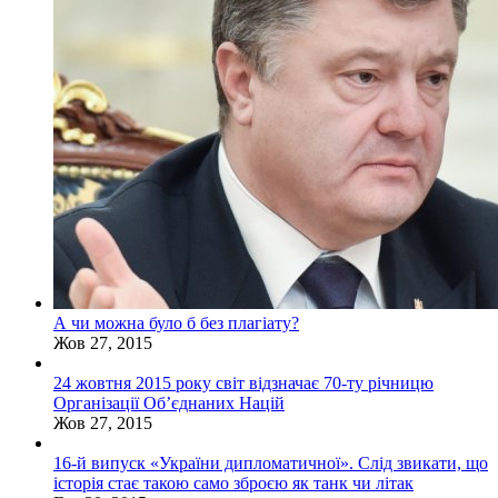
А чи можна було б без плагіату?
Жов 27, 2015
24 жовтня 2015 року світ відзначає 70-ту річницю
Організації Об’єднаних Націй
Жов 27, 2015
16-й випуск «України дипломатичної». Слід звикати, що
історія стає такою само зброєю як танк чи літак