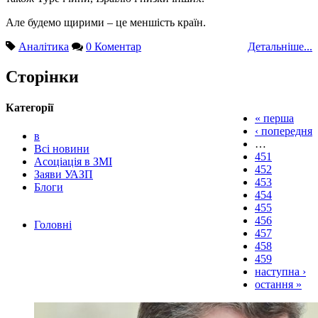
Але будемо щирими – це меншість країн.
Аналітика
0 Коментар
Детальніше...
Сторінки
Категорії
« перша
‹ попередня
в
…
Всі новини
451
Асоціація в ЗМІ
452
Заяви УАЗП
453
Блоги
454
455
456
Головні
457
458
459
наступна ›
остання »