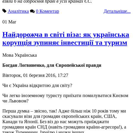
взяли б на озброєння праві в усіх країнах ЄС.
Аналітика
0 Коментар
Детальніше...
01
Mar
Найдорожча в світі віза: як українська
корупція зупиняє інвестиції та туризм
Мова
Українська
Богдан Логвиненко, для Європейської правди
Вівторок, 01 березня 2016, 17:27
Чи є Україна відкритою для світу?
Чи легко іноземному туристу приїхати помилуватися Києвом
чи Львовом?
Перша думка – звісно, так! Адже більш ніж 10 років тому ми
скасували візи для громадян європейських країн, США,
Канади та Японії. Без віз до нас можуть приїжджати
громадяни країн СНД (навіть громадяни країни-агресора!), а
також Туреччини, Ізраїлю і низки інших.