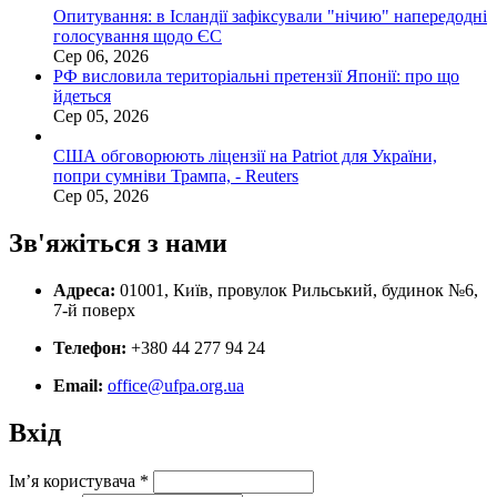
Опитування: в Ісландії зафіксували "нічию" напередодні
голосування щодо ЄС
Сер 06, 2026
РФ висловила територіальні претензії Японії: про що
йдеться
Сер 05, 2026
США обговорюють ліцензії на Patriot для України,
попри сумніви Трампа, - Reuters
Сер 05, 2026
Зв'яжіться з нами
Адреса:
01001, Київ, провулок Рильський, будинок №6,
7-й поверх
Телефон:
+380 44 277 94 24
Email:
office@ufpa.org.ua
Вхід
Ім’я користувача
*