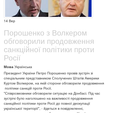
14
Вер
Порошенко з Волкером
обговорили продовження
санкційної політики проти
Росії
Мова
Українська
Президент України Петро Порошенко провів зустріч зі
спеціальним представником Сполучених Штатів Америки
Куртом Волкером, на якій сторони обговорили продовження
політики санкцій проти Росії.
"Співрозмовники обговорили ситуацію на Донбасі. Під час
зустрічі було наголошено на важливості продовження
санкційної політики проти Росії до повної деокупації
української території", - йдеться в повідомленні,