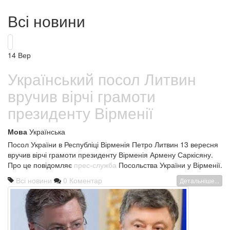
Всі новини
14
Вер
Український посол Литвин
вручив вірчі грамоти
президенту Вірменії
Мова
Українська
Посол України в Республіці Вірменія Петро Литвин 13 вересня
вручив вірчі грамоти президенту Вірменія Армену Саркісяну.
Про це повідомляє
прес-служба
Посольства України у Вірменії.
Всі новини
0 Коментар
Детальніше...