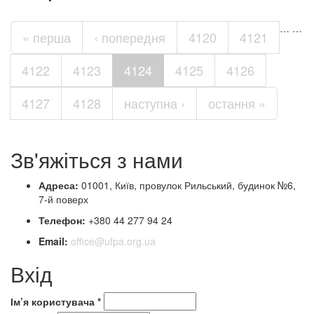
…
…
« перша
‹ попередня
4120
4121
4122
4123
4124
4125
4126
4127
4128
наступна ›
остання »
Зв'яжіться з нами
Адреса:
01001, Київ, провулок Рильський, будинок №6,
7-й поверх
Телефон:
+380 44 277 94 24
Email:
office@ufpa.org.ua
Вхід
Ім’я користувача
*