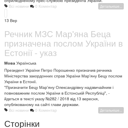
оприлюдненому прес-службою президента України.
Всі новини
0 Коментар
Детальніше...
13
Вер
Речник МЗС Мар'яна Беца
призначена послом України в
Естонії - указ
Мова
Українська
Президент України Петро Порошенко призначив речника
Міністерства закордонних справ України Мар'яну Бецу послом
України в Естонії.
"Призначити Бецу Мар'яну Олександрівну надзвичайним і
повноважним послом України в Естонській Республіці", -
йдеться в тексті указу №282 / 2018 від 13 вересня,
опублікованому на сайті глави держави.
Всі новини
0 Коментар
Детальніше...
Сторінки