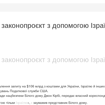
законопроєкт з допомогою Ізраї
законопроєкт з допомогою Ізраї
лення запиту на $106 млрд з коштами для України, Ізраїлю й інших
игнувань Податкової служби США.
ади нацбезпеки Білого дому Джон Кірбі, передає власний кореспон
гою тільки
Ізраїлю
», - зауважив представник Білого дому.