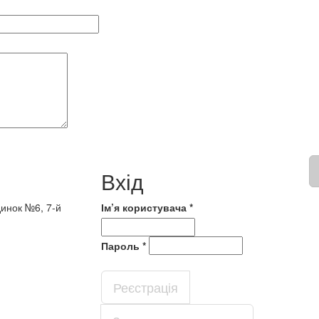
Вхід
динок №6, 7-й
Ім’я користувача
*
Пароль
*
Реєстрація