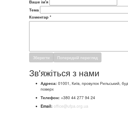
Ваше ім'я
Тема
Коментар
*
Зв'яжіться з нами
Адреса:
01001, Київ, провулок Рильський, бу
поверх
Телефон:
+380 44 277 94 24
Email:
office@ufpa.org.ua