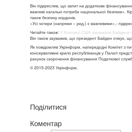
Він підкреслив, що запит на додаткове фінансуванн
важливі нагальні потреби національної безпеки». Кі
також безпеку кордонів.
«Усі чотири (напрями – ред.) є важливими»,- підкре
Читайте також:
У Конгресі США закликали Байдена п
Він також зауважив, що президент Байден очікує, щ
Як повідомляв Укрінформ, напередодні Комітет з 
консервативне крило республіканців у Палаті предст
рахунок скорочення фінансування Податкової с
© 2015-2023 Укрінформ.
Поділитися
Коментар