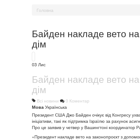
Головна
Байден накладе вето на 
дім
03
Лис
Байден накладе вето на 
дім
Всі новини
0 Коментар
Мова
Українська
Президент США Джо Байден очікує від Конгресу ухва
ініціативи, такі як підтримка Ізраїлю за рахунок ас
Про це заявив у четвер у Вашингтоні координатор Р
«Президент накладе вето на законопроєкт з допомо