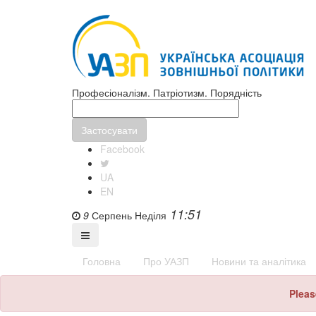
Професіоналізм. Патріотизм. Порядність
Facebook
UA
EN
11:51
9
Серпень
Неділя
Головна
Про УАЗП
Новини та аналітика
Pleas