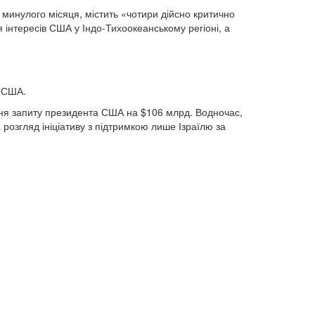
минулого місяця, містить «чотири дійсно критично
я інтересів США у Індо-Тихоокеанському регіоні, а
у США.
ня запиту президента США на $106 млрд. Водночас,
розгляд ініціативу з підтримкою лише Ізраїлю за