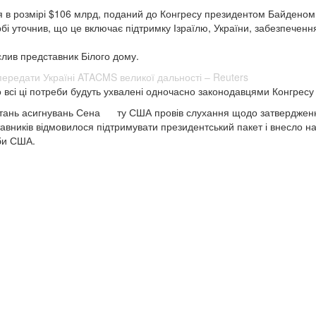
я в розмірі $106 млрд, поданий до Конгресу президентом Байденом 
рбі уточнив, що це включає підтримку Ізраїлю, України, забезпеченн
слив представник Білого дому.
ередати Україні ATACMS великої дальності – Reuters
о всі ці потреби будуть ухвалені одночасно законодавцями Конгрес
питань асигнувань Сена ту США провів слухання щодо затверджен
авників відмовилося підтримувати президентський пакет і внесло на 
лужби США.