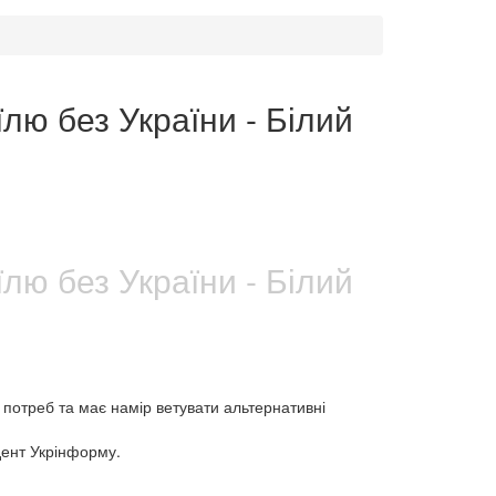
лю без України - Білий
лю без України - Білий
 потреб та має намір ветувати альтернативні
дент Укрінформу.