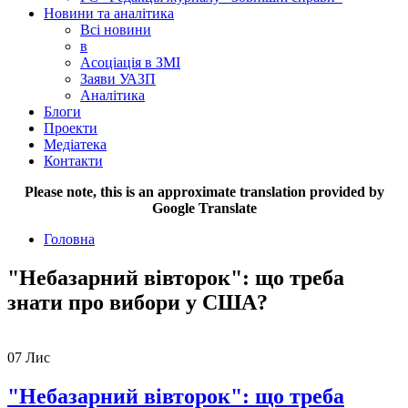
Новини та аналітика
Всі новини
в
Асоціація в ЗМІ
Заяви УАЗП
Аналітика
Блоги
Проекти
Медіатека
Контакти
Please note, this is an approximate translation provided by
Google Translate
Головна
"Небазарний вівторок": що треба
знати про вибори у США?
07
Лис
"Небазарний вівторок": що треба