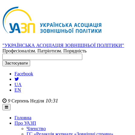
"УКРАЇНСЬКА АСОЦІАЦІЯ ЗОВНІШНЬОЇ ПОЛІТИКИ"
Професіоналізм. Патріотизм. Порядність
Facebook
UA
EN
10:31
9
Серпень
Неділя
Головна
Про УАЗП
Членство
ГС «Редакція журналу «Зовнішні справи»