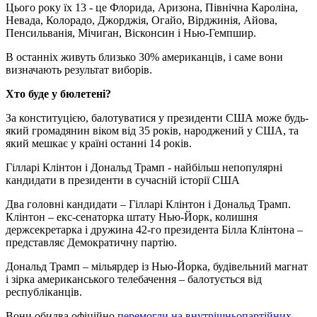
Цього року їх 13 - це Флорида, Аризона, Північна Кароліна,
Невада, Колорадо, Джорджія, Огайо, Вірджинія, Айова,
Пенсильванія, Мічиган, Вісконсин і Нью-Гемпшир.
В останніх живуть близько 30% американців, і саме вони
визначають результат виборів.
Хто буде у бюлетені?
За конституцією, балотуватися у президенти США може будь-
який громадянин віком від 35 років, народжений у США, та
який мешкає у країні останні 14 років.
Гілларі Клінтон і Дональд Трамп - найбільш непопулярні
кандидати в президенти в сучасній історії США
Два головні кандидати – Гілларі Клінтон і Дональд Трамп.
Клінтон – екс-сенаторка штату Нью-Йорк, колишня
держсекретарка і дружина 42-го президента Білла Клінтона –
представляє Демократичну партію.
Дональд Трамп – мільярдер із Нью-Йорка, будівельний магнат
і зірка американського телебачення – балотується від
республіканців.
Вони обидва офіційно
перемогли на внутрішньопартійних