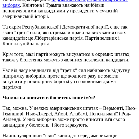
виборах
. Клінтона і Трампа вважають найбільш
непопулярними кандидатами у президенти у сучасній
американській історії.
Та окрім Республіканської і Демократичної партії, є ще так
звані "треті" сили, які отримали право на висування своїх
кандидатів: це Лібертаріанська партія, Партія зелених і
Конституційна партія.
Крім того, малі партії можуть висуватися в окремих штатах,
також у бюлетенях можуть з'являтися незалежні кандидати.
Час від часу кандидати від "третіх" сил набирають відчутну
підтримку виборців, проте ще жодного разу не змогли
вступити у повноцінну боротьбу із головними двома
партіями.
Чи можна вписати в бюлетень інше ім'я?
Так, можна. У деяких американських штатах – Вермонті, Нью-
Гемпширі, Нью-Джерсі, Айові, Алабамі, Пенсильванії і Род-
Айленді. У них виборець може просто вписати ім'я свого
кандидата у бюлетень, і його зарахують.
Найпопулярніший "свій" кандидат серед американців –