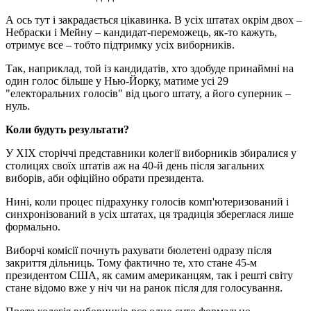
А ось тут і закрадається цікавинка. В усіх штатах окрім двох –
Небраски і Мейну – кандидат-переможець, як-то кажуть,
отримує все – тобто підтримку усіх виборників.
Так, наприклад, той із кандидатів, хто здобуде принаймні на
один голос більше у Нью-Йорку, матиме усі 29
"електоральних голосів" від цього штату, а його суперник –
нуль.
Коли будуть результати?
У ХІХ сторіччі представники колегії виборників збиралися у
столицях своїх штатів аж на 40-й день після загальних
виборів, аби офіційно обрати президента.
Нині, коли процес підрахунку голосів комп'ютеризований і
синхронізований в усіх штатах, ця традиція збереглася лише
формально.
Виборчі комісії почнуть рахувати бюлетені одразу після
закриття дільниць. Тому фактично те, хто стане 45-м
президентом США, як самим американцям, так і решті світу
стане відомо вже у ніч чи на ранок після для голосування.