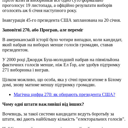
Проте колегія виборників все одно суто формально
проголосує 19 листопада, а офіційно результати виборів
оголосять аж 6 січня наступного року.
Інавгурація 45-го президента США запланована на 20 січня.
Заповітні 270, або Програв, але переміг
В американській історії було чотири випадки, коли кандидат,
який набрав на виборах менше голосів громадян, ставав
президентом.
У 2000 році Джордж Буш-молодший набрав на півмільйона
фактичних голосів менше, ніж Ел Ґор, але здобув підтримку
271 виборника і виграв.
Цілком можливо, що особа, яка у січні присягатиме в Білому
домі, знову матиме меншу підтримку громадян.
Магічна цифра 270: як обирають президента США?
Чому одні штати важливіші від інших?
Вочевидь, за такої системи кандидати ведуть боротьбу за
штати, які дають найбільшу кількість "електоральних голосів".