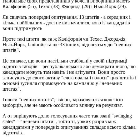
Найбільше своїх представників у колегії виборників мають
Каліфорнія (55), Техас (38), Флорида (29) і Нью-Йорк (29).
Як свідчать попередні опитування, 13 штатів - а серед них і
кілька найбільших - досі не визначилися, кого із кандидатів
вони підтримують
Проте такі штати, як та ж Каліфорнія чи Техас, Джорджія,
Нью-Йорк, Іллінойс та ще 33 інших, відносяться до "певних
штатів".
Це означає, що вони настільки стабільні у своїй підтримці
одного з таборів – республіканського або демократичного, що
кандидати можуть там навіть і не агітувати. Вони просто
записують до свого активу "електоральні голоси" цих штатів і
основні зусилля спрямовують на кампанію у "непевних
штатах".
Голоси "певних штатів", звісно, зараховуються колегією
виборців, але не мають особливого впливу на результат.
А от вирішують долю голосування часто так звані "swinging
states" – "непевні штати", тобто ті, у яких розрив між
кандидатами у попередніх опитуваннях складає всього кілька
відсотків.