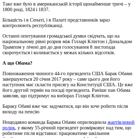
Таке вже було в американській історії щонайменше тричі – у
1800 році, 1824 і 1837.
Більшість і в Сенаті, і в Палаті представників зараз
контролюють республіканці.
Останні опитування громадської думки свідчать, що на
національному рівні розрив між Гілларі Клінтон і Дональдом
Трампом у лічені дні до дня голосування 8 листопада
скорочується і коливається у межах кількох відсотків.
А що Обама?
Повноваження чинного 44-го президента США Барак Обами
завершуються 20 січня 2017 року – саме цього дня його
наступник має скласти присягу на Конституції США. Це вже
його другий термін на посаді президента. Раніше пан Обама
заявляв, що підтримує на виборах Гілларі Клінтон.
Бараку Обамі вже час задуматися, що він хоче робити після
виходу на пенсію
Нещодавно команда Барака Обами оприлюднила
жартівливий
ролик
, у якому 55-річний президент розмірковує над тим, що
робитиме після відставки: працюватиме шкільним