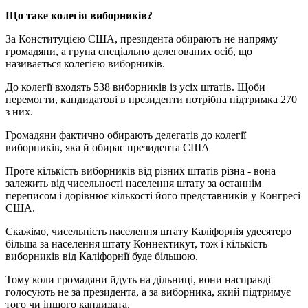
Що таке колегія виборників?
За Конституцією США, президента обирають не напряму
громадяни, а група спеціально делегованих осіб, що
називається колегією виборників.
До колегії входять 538 виборників із усіх штатів. Щоби
перемогти, кандидатові в президенти потрібна підтримка 270
з них.
Громадяни фактично обирають делегатів до колегії
виборників, яка й обирає президента США
Проте кількість виборників від різних штатів різна - вона
залежить від чисельності населення штату за останнім
переписом і дорівнює кількості його представників у Конгресі
США.
Скажімо, чисельність населення штату Каліфорнія удесятеро
більша за населення штату Коннектикут, тож і кількість
виборників від Каліфорнії буде більшою.
Тому коли громадяни йдуть на дільниці, вони насправді
голосують не за президента, а за виборника, який підтримує
того чи іншого кандидата.