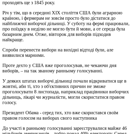
проходять ще з 1845 року.
Річ у тім, що в середині XIX століття США були аграрною
країною, і фермерам не зовсім просто було дістатися до
найближчої виборчої дільниці. У суботу на фермі працювали,
про поїздку в неділю не могло бути й мови, а от середа була
базарним днем. Отже, вівторок для виборів підходив
найкраще.
Спроби перенести вибори на вихідні відтоді були, але
виявилися марними.
Проте дехто у США вже проголосував, не чекаючи дня
виборів, – на так званому ранньому голосуванні.
У деяких штатах виборчі дільниці почали відкриватися ще в
жовтні, аби ті, хто з об'єктивних причин не зможе
проголосувати 8 листопада, наприклад працівники виборчих
дільниць, лікарі чи журналісти, могли скористатися правом
голосу.
Президент Обама - серед тих, хто вже скористався своїм
правом голосом на виборах свого наступника
До участі в ранньому голосуванні зареєструвалися майже 46
мільйонів американців – тобто понад 40% електорату. Серед