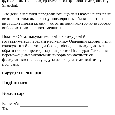
футбольним тренером, гратиме в гольф і робитиме дописи у
Snapchat.
Але деякі аналітики передбачають, що пан Обама і після пенсії
використовуватиме власну популярність, аби впливати на
внутрішні справи країни – як-от питання контролю за зброєю,
виборчих прав і рівності меншин.
Поки ж Обама пакуватиме речі в Білому домі й
готуватиметься передати наступнику Овальний кабінет, після
голосування 8 листопада (якщо, звісно, на ньому вдасться
обрати нового президента) і аж до своєї інавгурації 20 січня
переможець американський виборів займатиметься
формуванням нового уряду та деталізуватиме політичну
програму.
Copyright © 2016 ВВС
Поділитися
Коментар
Ваше ім'я
Тема