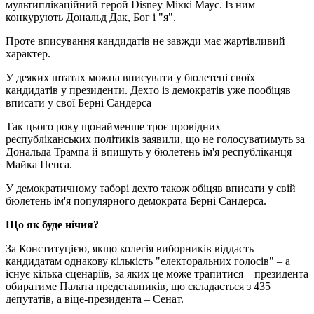
мультиплікаційний герой Disney Міккі Маус. Із ним
конкурують Дональд Дак, Бог і "я".
Проте вписування кандидатів не завжди має жартівливий
характер.
У деяких штатах можна вписувати у бюлетені своїх
кандидатів у президенти. Дехто із демократів уже пообіцяв
вписати у свої Берні Сандерса
Так цього року щонайменше троє провідних
республіканських політиків заявили, що не голосуватимуть за
Дональда Трампа й впишуть у бюлетень ім'я республіканця
Майка Пенса.
У демократичному таборі дехто також обіцяв вписати у свій
бюлетень ім'я популярного демократа Берні Сандерса.
Що як буде нічия?
За Конституцією, якщо колегія виборників віддасть
кандидатам однакову кількість "електоральних голосів" – а
існує кілька сценаріїв, за яких це може трапитися – президента
обиратиме Палата представників, що складається з 435
депутатів, а віце-президента – Сенат.