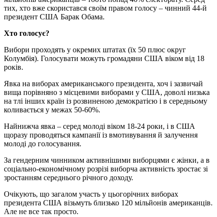
тих, хто вже скористався своїм правом голосу – чинний 44-й
президент США Барак Обама.
Хто голосує?
Вибори проходять у окремих штатах (їх 50 плюс округ
Колумбія). Голосувати можуть громадяни США віком від 18
років.
Явка на виборах американського президента, хоч і зазвичай
вища порівняно з місцевими виборами у США, доволі низька
на тлі інших країн із розвиненою демократією і в середньому
коливається у межах 50-60%.
Найнижча явка – серед молоді віком 18-24 роки, і в США
щоразу проводяться кампанії із вмотивування й залучення
молоді до голосування.
За гендерним чинником активнішими виборцями є жінки, а в
соціально-економічному розрізі виборча активність зростає зі
зростанням середнього річного доходу.
Очікують, що загалом участь у цьогорічних виборах
президента США візьмуть близько 120 мільйонів американців.
Але не все так просто.