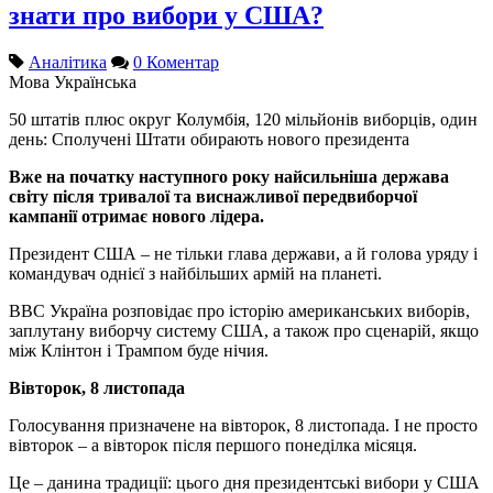
знати про вибори у США?
Аналітика
0 Коментар
Мова
Українська
50 штатів плюс округ Колумбія, 120 мільйонів виборців, один
день: Сполучені Штати обирають нового президента
Вже на початку наступного року найсильніша держава
світу після тривалої та виснажливої передвиборчої
кампанії отримає нового лідера.
Президент США – не тільки глава держави, а й голова уряду і
командувач однієї з найбільших армій на планеті.
ВВС Україна розповідає про історію американських виборів,
заплутану виборчу систему США, а також про сценарій, якщо
між Клінтон і Трампом буде нічия.
Вівторок, 8 листопада
Голосування призначене на вівторок, 8 листопада. І не просто
вівторок – а вівторок після першого понеділка місяця.
Це – данина традиції: цього дня президентські вибори у США