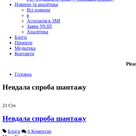
Новини та аналітика
Всі новини
в
Асоціація в ЗМІ
Заяви УАЗП
Аналітика
Блоги
Проекти
Медіатека
Контакти
Plea
Головна
Невдала спроба шантажу
21
Січ
Невдала спроба шантажу
Блоги
0 Коментар