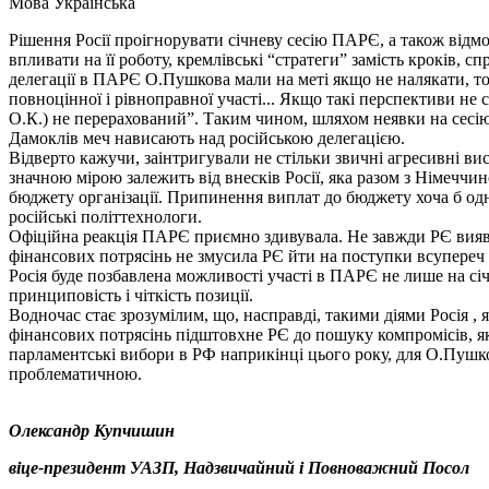
Мова
Українська
Рішення Росії проігнорувати січневу сесію ПАРЄ, а також від
впливати на її роботу, кремлівські “стратеги” замість кроків, 
делегації в ПАРЄ О.Пушкова мали на меті якщо не налякати, т
повноцінної і рівноправної участі... Якщо такі перспективи не 
О.К.) не перерахований”. Таким чином, шляхом неявки на сесі
Дамоклів меч нависають над російською делегацією.
Відверто кажучи, заінтригували не стільки звичні агресивні в
значною мірою залежить від внесків Росії, яка разом з Німечч
бюджету організації. Припинення виплат до бюджету хоча б одн
російські політтехнологи.
Офіційна реакція ПАРЄ приємно здивувала. Не завжди РЄ виявля
фінансових потрясінь не змусила РЄ йти на поступки всупере
Росія буде позбавлена можливості участі в ПАРЄ не лише на сі
принциповість і чіткість позиції.
Водночас стає зрозумілим, що, насправді, такими діями Росія , 
фінансових потрясінь підштовхне РЄ до пошуку компромісів, які 
парламентські вибори в РФ наприкінці цього року, для О.Пушков
проблематичною.
Олександр Купчишин
віце-президент УАЗП, Надзвичайний і Повноважний Посол