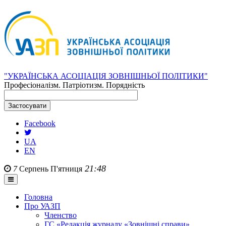
"УКРАЇНСЬКА АСОЦІАЦІЯ ЗОВНІШНЬОЇ ПОЛІТИКИ"
Професіоналізм. Патріотизм. Порядність
Facebook
UA
EN
21:48
7
Серпень
П'ятниця
Головна
Про УАЗП
Членство
ГС «Редакція журналу «Зовнішні справи»