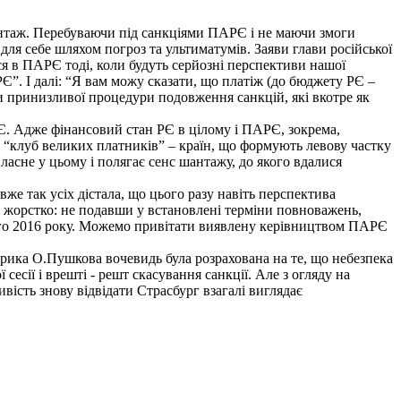
антаж. Перебуваючи під санкціями ПАРЄ і не маючи змоги
для себе шляхом погроз та ультиматумів. Заяви глави російської
 в ПАРЄ тоді, коли будуть серйозні перспективи нашої
РЄ”. І далі: “Я вам можу сказати, що платіж (до бюджету РЄ –
и принизливої процедури подовження санкцій, які вкотре як
РЄ. Адже фінансовий стан РЄ в цілому і ПАРЄ, зокрема,
й “клуб великих платників” – країн, що формують левову частку
асне у цьому і полягає сенс шантажу, до якого вдалися
е так усіх дістала, що цього разу навіть перспектива
 жорстко: не подавши у встановлені терміни повноважень,
сього 2016 року. Можемо привітати виявлену керівництвом ПАРЄ
торика О.Пушкова вочевидь була розрахована на те, що небезпека
есії і врешті - решт скасування санкції. Але з огляду на
ість знову відвідати Страсбург взагалі виглядає