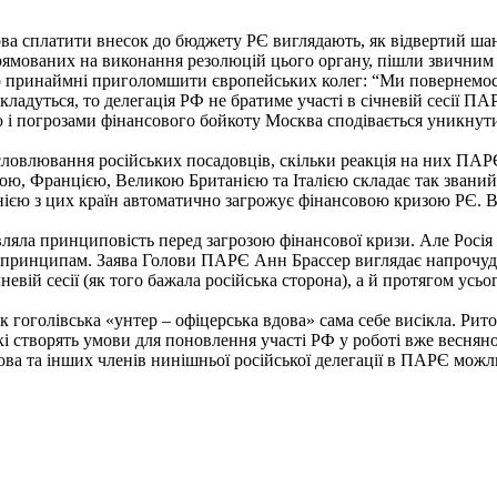
мова сплатити внесок до бюджету РЄ виглядають, як відвертий ш
спрямованих на виконання резолюцій цього органу, пішли звичним 
о принаймні приголомшити європейських колег: “Ми повернемося
складуться, то делегація РФ не братиме участі в січневій сесії ПА
ю і погрозами фінансового бойкоту Москва сподівається уникнут
исловлювання російських посадовців, скільки реакція на них ПА
иною, Францією, Великою Британією та Італією складає так звани
ією з цих країн автоматично загрожує фінансовою кризою РЄ. Вл
ла принциповість перед загрозою фінансової кризи. Але Росія вж
ч принципам. Заява Голови ПАРЄ Анн Брассер виглядає напрочуд
чневій сесії (як того бажала російська сторона), а й протягом у
як гоголівська «унтер – офіцерська вдова» сама себе висікла. Ри
створять умови для поновлення участі РФ у роботі вже весняної с
а та інших членів нинішньої російської делегації в ПАРЄ можлив