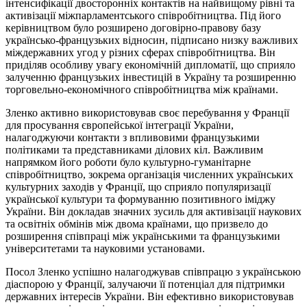
інтенсифікації двосторонніх контактів на найвищому рівні та
активізації міжпарламентського співробітництва. Під його
керівництвом було розширено договірно-правову базу
українсько-французьких відносин, підписано низку важливих
міждержавних угод у різних сферах співробітництва. Він
приділяв особливу увагу економічній дипломатії, що сприяло
залученню французьких інвестицій в Україну та розширенню
торговельно-економічного співробітництва між країнами.
Зленко активно використовував своє перебування у Франції
для просування європейської інтеграції України,
налагоджуючи контакти з впливовими французькими
політиками та представниками ділових кіл. Важливим
напрямком його роботи було культурно-гуманітарне
співробітництво, зокрема організація численних українських
культурних заходів у Франції, що сприяло популяризації
української культури та формуванню позитивного іміджу
України. Він докладав значних зусиль для активізації наукових
та освітніх обмінів між двома країнами, що призвело до
розширення співпраці між українськими та французькими
університетами та науковими установами.
Посол Зленко успішно налагоджував співпрацю з українською
діаспорою у Франції, залучаючи її потенціал для підтримки
державних інтересів України. Він ефективно використовував