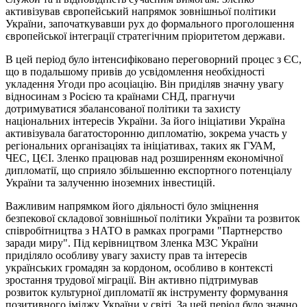
активізував європейський напрямок зовнішньої політики
України, започаткувавши рух до формального проголошення
європейської інтеграції стратегічним пріоритетом держави.
В цей період було інтенсифіковано переговорний процес з ЄС,
що в подальшому привів до усвідомлення необхідності
укладення Угоди про асоціацію. Він приділяв значну увагу
відносинам з Росією та країнами СНД, прагнучи
дотримуватися збалансованої політики та захисту
національних інтересів України. За його ініціативи Україна
активізувала багатосторонню дипломатію, зокрема участь у
регіональних організаціях та ініціативах, таких як ГУАМ,
ЧЕС, ЦЄІ. Зленко працював над розширенням економічної
дипломатії, що сприяло збільшенню експортного потенціалу
України та залученню іноземних інвестицій.
Важливим напрямком його діяльності було зміцнення
безпекової складової зовнішньої політики України та розвиток
співробітництва з НАТО в рамках програми "Партнерство
заради миру". Під керівництвом Зленка МЗС України
приділяло особливу увагу захисту прав та інтересів
українських громадян за кордоном, особливо в контексті
зростання трудової міграції. Він активно підтримував
розвиток культурної дипломатії як інструменту формування
позитивного іміджу України у світі. За цей період було значно