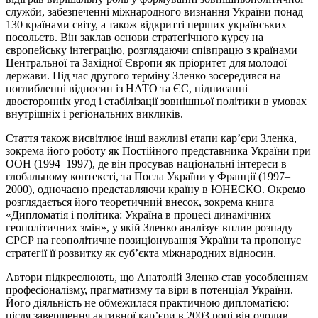
служби, забезпеченні міжнародного визнання України понад
130 країнами світу, а також відкритті перших українських
посольств. Він заклав основи стратегічного курсу на
європейську інтеграцію, розглядаючи співпрацю з країнами
Центральної та Західної Європи як пріоритет для молодої
держави. Під час другого терміну Зленко зосередився на
поглибленні відносин із НАТО та ЄС, підписанні
двосторонніх угод і стабілізації зовнішньої політики в умовах
внутрішніх і регіональних викликів.
Стаття також висвітлює інші важливі етапи кар’єри Зленка,
зокрема його роботу як Постійного представника України при
ООН (1994–1997), де він просував національні інтереси в
глобальному контексті, та Посла України у Франції (1997–
2000), одночасно представляючи країну в ЮНЕСКО. Окремо
розглядається його теоретичний внесок, зокрема книга
«Дипломатія і політика: Україна в процесі динамічних
геополітичних змін», у якій Зленко аналізує вплив розпаду
СРСР на геополітичне позиціонування України та пропонує
стратегії її розвитку як суб’єкта міжнародних відносин.
Автори підкреслюють, що Анатолій Зленко став уособленням
професіоналізму, прагматизму та віри в потенціал України.
Його діяльність не обмежилася практичною дипломатією:
після завершення активної кар’єри в 2003 році він очолив