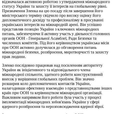
відзначалася активною роботою з утвердження міжнародного
статусу України та захисту її інтересів на глобальному рівні.
Призначення Зленка на цю посаду після завершення його
міністерського терміну свідчило про високу оцінку його
дипломатичного досвіду та професіоналізму в просуванні
українських інтересів на міжнародній арені. Він успішно
представляв позицію України з ключових міжнародних
питань, забезпечуючи її активну участь у діяльності головних
органів ООН - Генеральної Асамблеї, Ради Безпеки та
численних комітетів. Під його керівництвом українська місія
при ООН активно долучилася до обговорення питань
міжнародної безпеки, роззброєння, миротворчості та захисту
прав людини.
Зленко послідовно працював над посиленням авторитету
України як ініціативного та відповідального члена
міжнародної спільноти, здатного робити конструктивний
внесок у вирішення глобальних проблем. Він значно
розширив коло дипломатичних контактів України,
налагодивши ефективну взаємодію з представництвами інших
країн при ООН та керівництвом міжнародної організації.
Важливим напрямком його роботи була участь у процесі
імплементації міжнародних зобов'язань України у сфері
ядерного роззброєння та нерозповсюдження ядерної зброї.