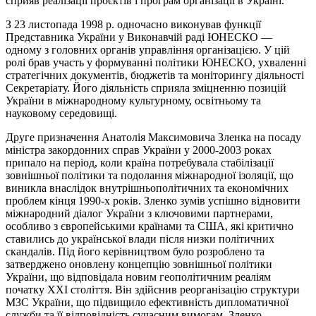
сприяв реалізації проєктів і програм організації в Україні.
З 23 листопада 1998 р. одночасно виконував функції
Представника України у Виконавчій раді ЮНЕСКО —
одному з головних органів управління організацією. У цій
ролі брав участь у формуванні політики ЮНЕСКО, ухваленні
стратегічних документів, бюджетів та моніторингу діяльності
Секретаріату. Його діяльність сприяла зміцненню позицій
України в міжнародному культурному, освітньому та
науковому середовищі.
Друге призначення Анатолія Максимовича Зленка на посаду
міністра закордонних справ України у 2000-2003 роках
припало на період, коли країна потребувала стабілізації
зовнішньої політики та подолання міжнародної ізоляції, що
виникла внаслідок внутрішньополітичних та економічних
проблем кінця 1990-х років. Зленко зумів успішно відновити
міжнародний діалог України з ключовими партнерами,
особливо з європейськими країнами та США, які критично
ставились до української влади після низки політичних
скандалів. Під його керівництвом було розроблено та
затверджено оновлену концепцію зовнішньої політики
України, що відповідала новим геополітичним реаліям
початку XXI століття. Він здійснив реорганізацію структури
МЗС України, що підвищило ефективність дипломатичної
служби та її відповідність сучасним вимогам. Зленко