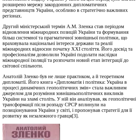
розширено мережу закордонних дипломатичних
представництв України, особливо в стратегічно важливих
регіонах.
Другий міністерський термін А.М. Зленка став періодом
відновлення міжнародних позицій України та формування
більш системної та прагматичної зовнішньої політики, що
враховувала національні інтереси держави та реалії
міжнародних відносин початку XXI століття. Його досвід та
професіоналізм дозволили Україні подолати наслідки
міжнародної ізоляції та розпочати новий етап інтеграції до
світової спільноти.
Анатолій Зленко був не лише практиком, а й теоретиком
дипломатії. Його книга «Дипломатія і політика: Україна в
процесі динамічних геополітичних змін» стала важливим
джерелом для розуміння зовнішньополітичних викликів
України на зламі століть. У ній він аналізував, як геополітичні
трансформації після розпаду СРСР вплинули на
позиціонування України у світі, і пропонував стратегії для її
розвитку як незалежного гравця[3].