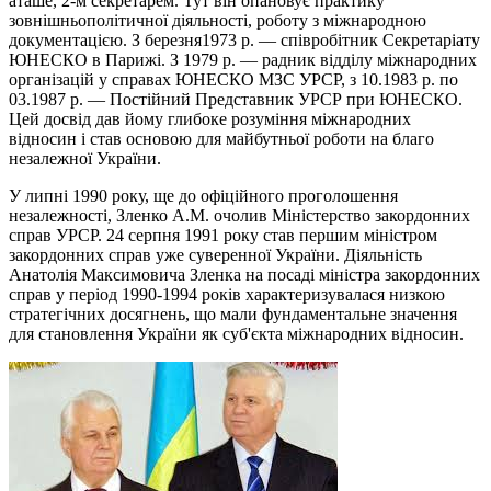
аташе, 2-м секретарем. Тут він опановує практику
зовнішньополітичної діяльності, роботу з міжнародною
документацією. З березня1973 р. — співробітник Секретаріату
ЮНЕСКО в Парижі. З 1979 р. — радник відділу міжнародних
організацій у справах ЮНЕСКО МЗС УРСР, з 10.1983 р. по
03.1987 р. — Постійний Представник УРСР при ЮНЕСКО.
Цей досвід дав йому глибоке розуміння міжнародних
відносин і став основою для майбутньої роботи на благо
незалежної України.
У липні 1990 року, ще до офіційного проголошення
незалежності, Зленко А.М. очолив Міністерство закордонних
справ УРСР. 24 серпня 1991 року став першим міністром
закордонних справ уже суверенної України. Діяльність
Анатолія Максимовича Зленка на посаді міністра закордонних
справ у період 1990-1994 років характеризувалася низкою
стратегічних досягнень, що мали фундаментальне значення
для становлення України як суб'єкта міжнародних відносин.