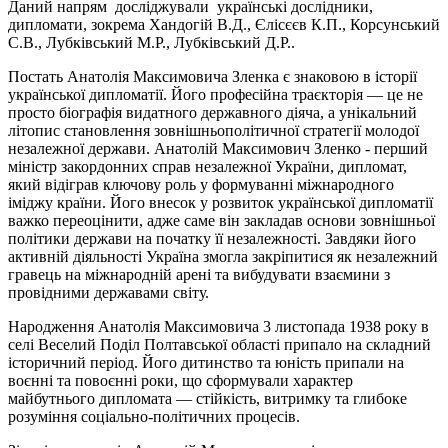
Даний напрям досліджували українські дослідники,
дипломати, зокрема Хандогій В.Д., Єлісєєв К.П., Корсунський
С.В., Лубківський М.Р., Лубківський Д.Р..
Постать Анатолія Максимовича Зленка є знаковою в історії
української дипломатії. Його професійна траєкторія — це не
просто біографія видатного державного діяча, а унікальний
літопис становлення зовнішньополітичної стратегії молодої
незалежної держави. Анатолій Максимович Зленко - перший
міністр закордонних справ незалежної України, дипломат,
який відіграв ключову роль у формуванні міжнародного
іміджу країни. Його внесок у розвиток української дипломатії
важко переоцінити, адже саме він закладав основи зовнішньої
політики держави на початку її незалежності. Завдяки його
активній діяльності Україна змогла закріпитися як незалежний
гравець на міжнародній арені та вибудувати взаємини з
провідними державами світу.
Народження Анатолія Максимовича 3 листопада 1938 року в
селі Веселий Поділ Полтавської області припало на складний
історичний період. Його дитинство та юність припали на
воєнні та повоєнні роки, що сформували характер
майбутнього дипломата — стійкість, витримку та глибоке
розуміння соціально-політичних процесів.