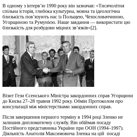
В одному з інтерв’ю 1990 року він зазначав: «Тисячолітня
спільна історія, глибока культурна, мовна та ідеологічна
близькість пов’язують нас із Польщею, Чехословаччиною,
Угорщиною та Румунією. Наше завдання — використати цю
близькість для розбудови міцних зв’язків»[2].
Візит Гези Єсенського Міністра закордонних справ Угорщини
до Києва 27–28 травня 1992 року. Обмін Протоколом про
консультації між міністерствами закордонних справ.
Після завершення першого терміну в 1994 році Зленко не
залишив дипломатичну службу. Він обіймав посаду
Постійного представника України при ООН (1994–1997).
Діяльність Анатолія Максимовича Зленка на цій посаді