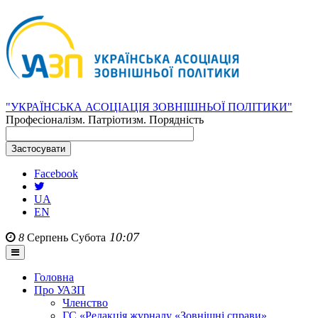
"УКРАЇНСЬКА АСОЦІАЦІЯ ЗОВНІШНЬОЇ ПОЛІТИКИ"
Професіоналізм. Патріотизм. Порядність
Facebook
UA
EN
10:07
8
Серпень
Субота
Головна
Про УАЗП
Членство
ГС «Редакція журналу «Зовнішні справи»