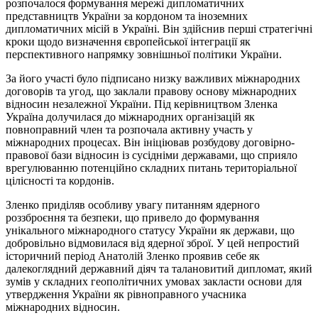
розпочалося формування мережі дипломатичних
представництв України за кордоном та іноземних
дипломатичних місій в Україні. Він здійснив перші стратегічні
кроки щодо визначення європейської інтеграції як
перспективного напрямку зовнішньої політики України.
За його участі було підписано низку важливих міжнародних
договорів та угод, що заклали правову основу міжнародних
відносин незалежної України. Під керівництвом Зленка
Україна долучилася до міжнародних організацій як
повноправний член та розпочала активну участь у
міжнародних процесах. Він ініціював розбудову договірно-
правової бази відносин із сусідніми державами, що сприяло
врегулюванню потенційно складних питань територіальної
цілісності та кордонів.
Зленко приділяв особливу увагу питанням ядерного
роззброєння та безпеки, що привело до формування
унікального міжнародного статусу України як держави, що
добровільно відмовилася від ядерної зброї. У цей непростий
історичний період Анатолій Зленко проявив себе як
далекоглядний державний діяч та талановитий дипломат, який
зумів у складних геополітичних умовах закласти основи для
утвердження України як рівноправного учасника
міжнародних відносин.