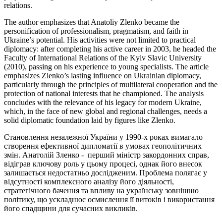
relations.
The author emphasizes that Anatoliy Zlenko became the
personification of professionalism, pragmatism, and faith in
Ukraine’s potential. His activities were not limited to practical
diplomacy: after completing his active career in 2003, he headed the
Faculty of International Relations of the Kyiv Slavic University
(2010), passing on his experience to young specialists. The article
emphasizes Zlenko’s lasting influence on Ukrainian diplomacy,
particularly through the principles of multilateral cooperation and the
protection of national interests that he championed. The analysis
concludes with the relevance of his legacy for modern Ukraine,
which, in the face of new global and regional challenges, needs a
solid diplomatic foundation laid by figures like Zlenko.
Становлення незалежної України у 1990-х роках вимагало
створення ефективної дипломатії в умовах геополітичних
змін. Анатолій Зленко - перший міністр закордонних справ,
відіграв ключову роль у цьому процесі, однак його внесок
залишається недостатньо дослідженим. Проблема полягає у
відсутності комплексного аналізу його діяльності,
стратегічного бачення та впливу на українську зовнішню
політику, що ускладнює осмислення її витоків і використання
його спадщини для сучасних викликів.