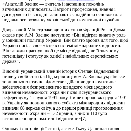
«Анатолій Зленко — вчитель і наставник поколінь
вітчизняних дипломатів. Патріот і професіонал, знання і
досвід якого і сьогодні залишаються надійною основою для
подальшого розвитку української дипломатичної служби».
Дворазовий Міністр закордонних справ Франції Ролан Дюма
сказав про А.М. Зленко наступне: «Він відіграв видатну роль
у зовнішній політиці України. Він багато зробив для того, щоб
Україна посіла своє місце в системі міжнародних відносин.
Він завжди прагнув, щоб це місце відповідало її значному
потенціалу і статусу як однієї з найбільших європейських
держав".
Відомий український вчений історик Степан Віднянський
пише у своїй статті: «Під керівництвом А. Зленка українське
зовнішньополітичне відомство здійснило дипломатичне
забезпечення безпрецедентно швидкого міжнародного
визнання незалежності України після Всеукраїнського
референдуму 1 грудня 1991 року. Лише впродовж грудня 1991
р. Україну як повноправного суб'єкта міжнародних відносин
визнали 68 держав світу, а до першої річниці проголошення
незалежності України − 132 країни, з них зі 110 було
встановлено дипломатичні відносини»[7].
Одному із авторів цієї статті, а саме Ткачу Д.І випала доля