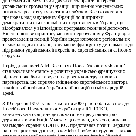
дипломатичні механізми для захисту прав та інтересів
українських громадян у Франції, вирішення консульських
питань та розвитку туристичних зв'язків. Зленко активно
працював над залученням Франції до підтримки
демократичних та економічних перетворень в Україні, що
відображалося у відповідних програмах технічної допомоги.
Він успішно використовував своє перебування у Франції для
представлення позиції України щодо ключових регіональних
та міжнародних питань, залучаючи французьку дипломатію до
підтримки українських інтересів на європейських та світових
форумах.
Період діяльності А.М. Зленка як Посла України у Франції
став важливим етапом у розвитку українсько-французьких
відносин, які були виведені на рівень конструктивного
партнерства, що сприяло зміцненню європейського вектора
зовнішньої політики України та її позицій на міжнародній
арені.
З 19 вересня 1997 р. по 17 жовтня 2000 р. він обіймав посаду
Постійного Представника України при ЮНЕСКО,
забезпечуючи офіційне дипломатичне представництво
держави в організації. У межах цього мандату координував
взаємодію України з ЮНЕСКО, представляв позиції держави
на пленарних засіданнях, в комісіях і робочих групах, а також