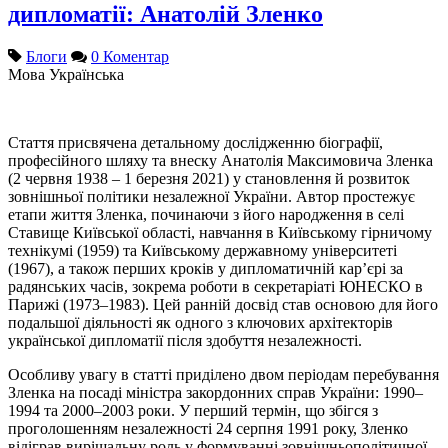
дипломатії: Анатолій Зленко
Блоги
0 Коментар
Мова
Українська
Стаття присвячена детальному дослідженню біографії,
професійного шляху та внеску Анатолія Максимовича Зленка
(2 червня 1938 – 1 березня 2021) у становлення й розвиток
зовнішньої політики незалежної України. Автор простежує
етапи життя Зленка, починаючи з його народження в селі
Ставище Київської області, навчання в Київському гірничому
технікумі (1959) та Київському державному університеті
(1967), а також перших кроків у дипломатичній кар’єрі за
радянських часів, зокрема роботи в секретаріаті ЮНЕСКО в
Парижі (1973–1983). Цей ранній досвід став основою для його
подальшої діяльності як одного з ключових архітекторів
української дипломатії після здобуття незалежності.
Особливу увагу в статті приділено двом періодам перебування
Зленка на посаді міністра закордонних справ України: 1990–
1994 та 2000–2003 роки. У перший термін, що збігся з
проголошенням незалежності 24 серпня 1991 року, Зленко
відіграв вирішальну роль у формуванні зовнішньополітичної