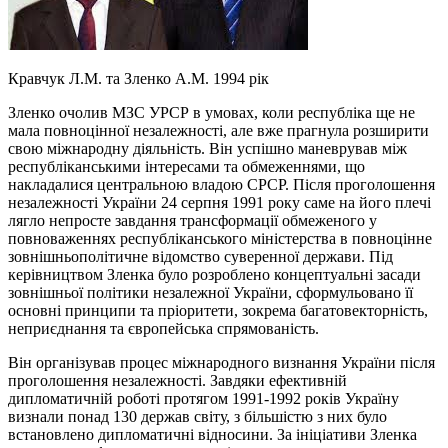
Кравчук Л.М. та Зленко А.М. 1994 рік
Зленко очолив МЗС УРСР в умовах, коли республіка ще не
мала повноцінної незалежності, але вже прагнула розширити
свою міжнародну діяльність. Він успішно маневрував між
республіканськими інтересами та обмеженнями, що
накладалися центральною владою СРСР. Після проголошення
незалежності України 24 серпня 1991 року саме на його плечі
лягло непросте завдання трансформації обмеженого у
повноваженнях республіканського міністерства в повноцінне
зовнішньополітичне відомство суверенної держави. Під
керівництвом Зленка було розроблено концептуальні засади
зовнішньої політики незалежної України, сформульовано її
основні принципи та пріоритети, зокрема багатовекторність,
неприєднання та європейська спрямованість.
Він організував процес міжнародного визнання України після
проголошення незалежності. Завдяки ефективній
дипломатичній роботі протягом 1991-1992 років Україну
визнали понад 130 держав світу, з більшістю з них було
встановлено дипломатичні відносини. За ініціативи Зленка