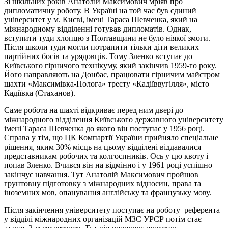
Зі шкільних років Анатолій Максимович мріяв про
дипломатичну роботу. В Україні на той час був єдиний
університет у м. Києві, імені Тараса Шевченка, який на
міжнародному відділенні готував дипломатів. Однак,
вступити туди хлопцю з Полтавщини не було ніякої змоги.
Після школи туди могли потрапити тільки діти великих
партійних босів та урядовців. Тому Зленко вступає до
Київського гірничого технікуму, який закінчив 1959-го року.
Його направляють на Донбас, працювати гірничим майстром
шахти «Максимівка-Полога» тресту «Кадіїввугілля», місто
Кадіївка (Стаханов).
Саме робота на шахті відкриває перед ним двері до
міжнародного відділення Київського державного університету
імені Тараса Шевченка
до якого він поступає у 1956 році.
Справа у тім, що ЦК Компартії України прийняло спеціальне
рішення, яким 30% місць на цьому відділені віддавалися
представникам робочих та колгоспників. Ось у цю квоту і
попав Зленко. Вчився він на відмінно і у 1961 році успішно
закінчує навчання. Тут Анатолій Максимович пройшов
грунтовну підготовку з міжнародних відносин, права та
іноземних мов, опанування англійську та французьку мову.
Після закінчення університету поступає на роботу референта
у відділі міжнародних організацій МЗС УРСР потім стає