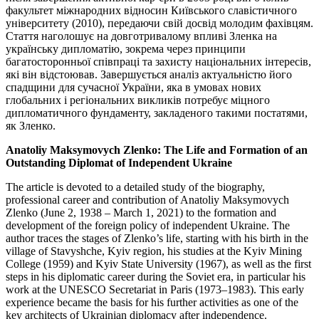
факультет міжнародних відносин Київського славістичного
університету (2010), передаючи свій досвід молодим фахівцям.
Стаття наголошує на довготривалому впливі Зленка на
українську дипломатію, зокрема через принципи
багатосторонньої співпраці та захисту національних інтересів,
які він відстоював. Завершується аналіз актуальністю його
спадщини для сучасної України, яка в умовах нових
глобальних і регіональних викликів потребує міцного
дипломатичного фундаменту, закладеного такими постатями,
як Зленко.
Anatoliy Maksymovych Zlenko:
The Life and Formation of an
Outstanding Diplomat of Independent Ukraine
The article is devoted to a detailed study of the biography,
professional career and contribution of Anatoliy Maksymovych
Zlenko (June 2, 1938 – March 1, 2021) to the formation and
development of the foreign policy of independent Ukraine. The
author traces the stages of Zlenko’s life, starting with his birth in the
village of Stavyshche, Kyiv region, his studies at the Kyiv Mining
College (1959) and Kyiv State University (1967), as well as the first
steps in his diplomatic career during the Soviet era, in particular his
work at the UNESCO Secretariat in Paris (1973–1983). This early
experience became the basis for his further activities as one of the
key architects of Ukrainian diplomacy after independence.