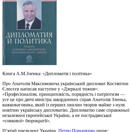
Книга А.М.Зленка: «Дипломатія і політика»
Про Анатолія Максимовича український дипломат Костянтин
Єлисєєв написав наступне у «Дзеркалі тижня»:
«Професіоналізм, принциповість, порядність і патріотизм —
усе це про двічі міністра закордонних справ Анатолія Зленка,
важковаговика, який із перших хвилин творив майже з нуля
новітню українську дипломатію. Дипломатію саме справжньої
незалежної європейської України, а не пострадянської
«совкової» бюрократії».
П’ятий президент України
Петро Порошенко
пише: