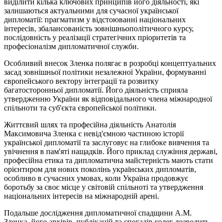
виділити кілька ключових принципів його діяльності, які
залишаються актуальними для сучасної української
дипломатії: прагматизм у відстоюванні національних
інтересів, збалансованість зовнішньополітичного курсу,
послідовність у реалізації стратегічних пріоритетів та
професіоналізм дипломатичної служби.
Особливий внесок Зленка полягає в розробці концептуальних
засад зовнішньої політики незалежної України, формуванні
європейського вектору інтеграції та розвитку
багатосторонньої дипломатії. Його діяльність сприяла
утвердженню України як відповідального члена міжнародної
спільноти та суб'єкта європейської політики.
Життєвий шлях та професійна діяльність Анатолія
Максимовича Зленка є невід'ємною частиною історії
української дипломатії та заслуговує на глибоке вивчення та
увічнення в пам'яті нащадків. Його приклад служіння державі,
професійна етика та дипломатична майстерність мають стати
орієнтиром для нових поколінь українських дипломатів,
особливо в сучасних умовах, коли Україна продовжує
боротьбу за своє місце у світовій спільноті та утвердження
національних інтересів на міжнародній арені.
Подальше дослідження дипломатичної спадщини А.М.
Зленка, його архівів, публікацій та спогадів колег дозволить