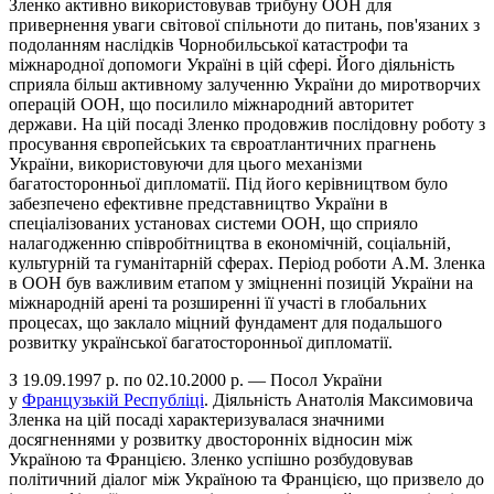
Зленко активно використовував трибуну ООН для
привернення уваги світової спільноти до питань, пов'язаних з
подоланням наслідків Чорнобильської катастрофи та
міжнародної допомоги Україні в цій сфері. Його діяльність
сприяла більш активному залученню України до миротворчих
операцій ООН, що посилило міжнародний авторитет
держави. На цій посаді Зленко продовжив послідовну роботу з
просування європейських та євроатлантичних прагнень
України, використовуючи для цього механізми
багатосторонньої дипломатії. Під його керівництвом було
забезпечено ефективне представництво України в
спеціалізованих установах системи ООН, що сприяло
налагодженню співробітництва в економічній, соціальній,
культурній та гуманітарній сферах. Період роботи А.М. Зленка
в ООН був важливим етапом у зміцненні позицій України на
міжнародній арені та розширенні її участі в глобальних
процесах, що заклало міцний фундамент для подальшого
розвитку української багатосторонньої дипломатії.
З 19.09.1997 р. по 02.10.2000 р. — Посол України
у
Французькій Республіці
. Діяльність Анатолія Максимовича
Зленка на цій посаді характеризувалася значними
досягненнями у розвитку двосторонніх відносин між
Україною та Францією. Зленко успішно розбудовував
політичний діалог між Україною та Францією, що призвело до