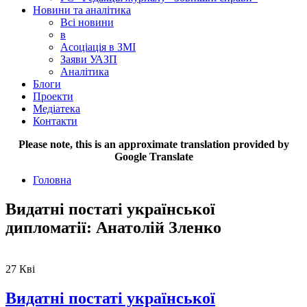
Новини та аналітика
Всі новини
в
Асоціація в ЗМІ
Заяви УАЗП
Аналітика
Блоги
Проекти
Медіатека
Контакти
Please note, this is an approximate translation provided by
Google Translate
Головна
Видатні постаті української
дипломатії: Анатолій Зленко
27
Кві
Видатні постаті української