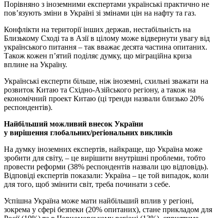
Порівняно з іноземними експертами українські практично не
пов’язують зміни в Україні зі змінами цін на нафту та газ.
Конфлікти на території інших держав, нестабільність на
Близькому Сході та в Азії в цілому може відвернути увагу від
українського питання – так вважає десята частина опитаних.
Також кожен п’ятий поділяє думку, що міграційна криза
вплине на Україну.
Українські експерти більше, ніж іноземні, схильні зважати на
розвиток Китаю та Східно-Азійського регіону, а також на
економічний проект Китаю (ці тренди назвали близько 20%
респондентів).
Найбільший можливий внесок України
у вирішення глобальних/регіональних викликів
На думку іноземних експертів, найкраще, що Україна може
зробити для світу, – це вирішити внутрішні проблеми, тобто
провести реформи (38% респондентів назвали цю відповідь).
Відповіді експертів показали: Україна – це той випадок, коли
для того, щоб змінити світ, треба починати з себе.
Успішна Україна може мати найбільший вплив у регіоні,
зокрема у сфері безпеки (20% опитаних), стане прикладом для