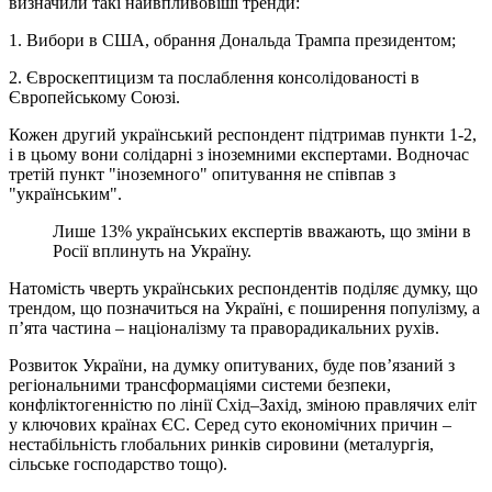
визначили такі найвпливовіші тренди:
1. Вибори в США, обрання Дональда Трампа президентом;
2. Євроскептицизм та послаблення консолідованості в
Європейському Союзі.
Кожен другий український респондент підтримав пункти 1-2,
і в цьому вони солідарні з іноземними експертами. Водночас
третій пункт "іноземного" опитування не співпав з
"українським".
Лише 13% українських експертів вважають, що зміни в
Росії вплинуть на Україну.
Натомість чверть українських респондентів поділяє думку, що
трендом, що позначиться на Україні, є поширення популізму, а
п’ята частина – націоналізму та праворадикальних рухів.
Розвиток України, на думку опитуваних, буде пов’язаний з
регіональними трансформаціями системи безпеки,
конфліктогенністю по лінії Схід–Захід, зміною правлячих еліт
у ключових країнах ЄС. Серед суто економічних причин –
нестабільність глобальних ринків сировини (металургія,
сільське господарство тощо).