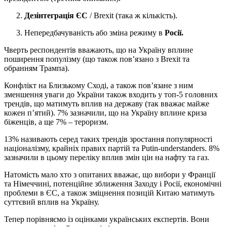
2.
Дезінтеграція ЄС
/ Brexit (така ж кількість).
3. Непередбачуваність або зміна режиму в
Росії.
Чверть респондентів вважають, що на Україну вплине
поширення популізму (що також пов’язано з Brexit та
обранням Трампа).
Конфлікт на Близькому Сході, а також пов’язане з ним
зменшення уваги до України також входить у топ-5 головних
трендів, що матимуть вплив на державу (так вважає майже
кожен п’ятий). 7% зазначили, що на Україну вплине криза
біженців, а ще 7% – тероризм.
13% називають серед таких трендів зростання популярності
націоналізму, крайніх правих партій та Putin-understanders. 8%
зазначили в цьому переліку вплив змін цін на нафту та газ.
Натомість мало хто з опитаних вважає, що вибори у Франції
та Німеччині, потенційне зближення Заходу і Росії, економічні
проблеми в ЄС, а також зміцнення позицій Китаю матимуть
суттєвий вплив на Україну.
Тепер порівняємо із оцінками українських експертів. Вони