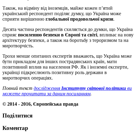
Також, на відміну від іноземців, майже кожен п’ятий
український респондент поділяє думку, що Україна може
сприяти вирішенню
глобальної продовольчої кризи
.
Десята частина респондентів схиляється до думки, що Україна
сприяє
посиленню безпеки в Європі та світі
, впливає на нову
архітектуру безпеки, а також на боротьбу з тероризмом та на
миротворчість.
Трохи менше опитаних експертів вважають, що Україна може
бути прикладом для інших пострадянських країн, мати
позитивний вплив на населення РФ. Як і іноземні експерти,
українці підкреслюють позитивну роль держави в
миротворчих операціях.
Повний текст
дослідження
Інституту світової політики
ви
можете прочитати за даним посиланням
.
© 2014 - 2016, Європейська правда
Поділитися
Коментар