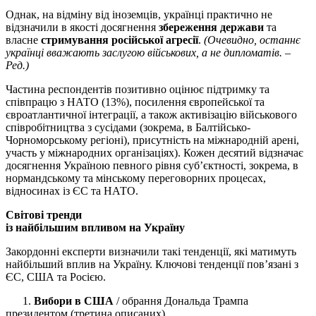
Однак, на відміну від іноземців, українці практично не
відзначили в якості досягнення
збереження держави
та
власне
стримування російської агресії
.
(Очевидно, останнє
українці вважають заслугою військових, а не дипломатів. –
Ред.)
Частина респондентів позитивно оцінює підтримку та
співпрацю з НАТО (13%), посилення європейської та
євроатлантичної інтеграції, а також активізацію військового
співробітництва з сусідами (зокрема, в Балтійсько-
Чорноморському регіоні), присутність на міжнародній арені,
участь у міжнародних організаціях). Кожен десятий відзначає
досягнення Україною певного рівня суб’єктності, зокрема, в
нормандському та мінському переговорних процесах,
відносинах із ЄС та НАТО.
Світові тренди
із найбільшим впливом на Україну
Закордонні експерти визначили такі тенденції, які матимуть
найбільший вплив на Україну. Ключові тенденції пов’язані з
ЄС, США та Росією.
1.
Вибори в США
/ обрання Дональда Трампа
президентом (третина описаних).