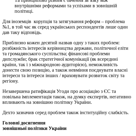
Та принципово різним є бачення зв’язку між
внутрішніми реформами та успіхами в зовнішній
політиці.
Для іноземців корупція та затягування реформ – проблема
№1, в той час як серед українських респондентів лише один
дав таку відповідь.
Приблизно кожен десятий назвав одну з таких проблем:
розбіжність інтересів керівництва держави, політичної еліти
та громадянського суспільства; фінансові проблеми
дипслужби; брак стратегічної комунікації (як всередині
країни, так і з міжнародною аудиторією), неможливість
донести свою позицію, а також невміння поєднувати власні
інтереси та інтереси інших / враховувати розвиток світу та
регіону.
Незавершена ратифікація Угоди про асоціацію з ЄС та
повільна імплементація також, на думку експертів, негативно
впливають на зовнішню політику України.
Дехто зазначив серед проблем також інституційну слабкість.
Головні досягнення
зовнішньої політики України