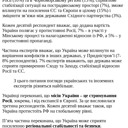
Росії (10%) та в Чорноморському регіоні (13%), сприятиме
стабілізації ситуації на пострадянському просторі (7%), зможе
вплинути на посилення ЄС та Європи в цілому (15%) і
зміцнити зв’язки між державами Східного партнерства (3%).
Кожен десятий респондент вважає, що додана вартість
України полягає у протистоянні Росії, 7% – в участі у
Мінському процесі та налагодженні відносин із РФ, а 5% – у
протистоянні пропаганді.
Частина експертів вважає, що Україна може вплинути на
вирішення конфліктів в інших державах, у Придністров’ї (7-
8% респондентів). 7% експертів вважають, що держава може
сприяти примиренню Сходу та Заходу, стабілізації відносин
Росії та ЄС.
З цього питання погляди українських та іноземних
експертів різняться найбільше.
Українці переконані, що
місія України – це стримування
Росії
, зокрема, і від експансії в Європі. За це висловилася
третина респондентів. Кожен десятий вважає також, що
Україна протистоїть РФ на глобальному рівні.
П’ята частина переконана, що Україна може сприяти
посиленню
регіональної стабільності та безпеки
.