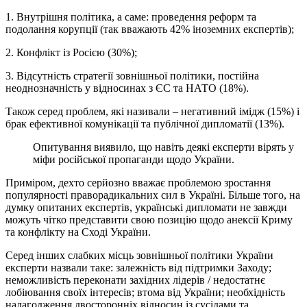
1. Внутрішня політика, а саме: проведення реформ та
подолання корупції (так вважають 42% іноземних експертів);
2. Конфлікт із Росією (30%);
3. Відсутність стратегії зовнішньої політики, постійна
неоднозначність у відносинах з ЄС та НАТО (18%).
Також серед проблем, які називали – негативний імідж (15%) і
брак ефективної комунікації та публічної дипломатії (13%).
Опитування виявило, що навіть деякі експерти вірять у
міфи російської пропаганди щодо України.
Приміром, дехто серйозно вважає проблемою зростання
популярності праворадикальних сил в Україні. Більше того, на
думку опитаних експертів, українські дипломати не завжди
можуть чітко представити свою позицію щодо анексії Криму
та конфлікту на Сході України.
Серед інших слабких місць зовнішньої політики України
експерти назвали таке: залежність від підтримки Заходу;
неможливість переконати західних лідерів / недостатнє
лобіювання своїх інтересів; втома від України; необхідність
налагодження двосторонніх відносин із сусідами та