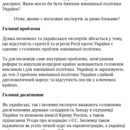
доктрині. Яким могло би бути бачення зовнішньої політики
України?
Отже, якими є висновки експертів за цими блоками?
Головні проблеми
Думка іноземних та українських експертів збігається у тому,
що відсутність стратегії та агресія Росії проти України є
одними з головних проблем зовнішньої політики.
Та для іноземців саме внутрішні проблеми, затягування
реформ та корупція всередині країни залишаються головним
викликом і для зовнішньої політики. Українці ж зараховують
до топ-3 проблем зовнішньої політики України слабкий
дипломатичний корпус та відсутність послів у ключових
країнах.
Головні досягнення
Як українські, так і іноземні експерти вважають головними
досягненнями держави солідарність Заходу в підтримці
України та визнання анексії Криму Росією, а також
підписання Угоди про асоціацію з ЄС. Іноземці також
відзначили як успіх чіткий курс на євроінтеграцію, а українці