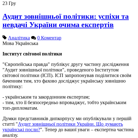
23
Гру
Аудит зовнішньої політики: успіхи та
невдачі України очима експертів
Аналітика
0 Коментар
Мова
Українська
Інститут світової політики
"Європейська правда" публікує другу частину дослідження
"Аудит зовнішньої політики", проведеного Інститутом
світової політики (ІСП). ІСП запропонував поділитися своїм
баченням тим, хто фахово досліджує українську зовнішню
політику:
- українським та закордонним експертам;
- тим, хто її безпосередньо впроваджує, тобто українським
топ-дипломатам.
Думки представників дипкорпусу ми опублікували у першій
статті "
Аудит зовнішньої політики України. Що думають
українські посли?
". Тепер до вашої уваги – експертна частина
аналізу.