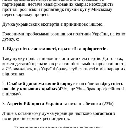
партнерами; нестача кваліфікованих кадрів; необхідність
протидії російській пропаганді; глухий кут у Мінському
переговорному процесі.
Думка українських експертів є принципово іншою.
Головними проблемами зовнішньої політики України, на їхню
думку, є:
1
. Відсутність системності, стратегії та пріоритетів.
Таку думку поділяє половина опитаних експертів. До того ж,
кожен десятий ще називав реактивність замість проактивності,
а 7% вважають, що Україні бракує суб’єктності в міжнародних
відносинах.
2.
Слабкий дипломатичний корпус
та особливо
відсутність
послів у ключових країнах
(43%, ще 7% – брак професійності
в цілому).
3.
Агресія РФ проти України
та питання безпеки (23%).
Лише в останньому думка українців частково збігається з
позицією іноземних респондентів.