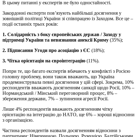
В цьому питанні у експертів не було одностайності.
Закордонні експерти пов’язують найбільші досягнення у
зовнішній політиці України зі співпрацею із Заходом. Все це –
події останніх трьох років:
1. Солідарність з боку європейських держав / Заходу у
підтримці України та невизнання анексії Криму
(35%);
2. Підписання Угоди про асоціацію з ЄС
(18%);
3. Чітка орієнтація на євроінтеграцію
(11%).
Попри те, що багато експертів вбачають у конфлікті з Росією
головну проблему, вони також вважають, що Україна
продемонструвала певні досягнення у цій сфері. Зокрема, 10%
респондентів вважають досягненням санкції щодо Росії, 10% –
Нормандський / Мінський переговорний процес, 8% –
збереження держави, 7% – зупинення агресії Росії.
Лише 4% респондентів вважають досягненням чітку
орієнтацію на інтеграцію до НАТО, ще 6% – хороші відносини
з організацією.
Частина респондентів назвали досягненням відносини з
партнерами: Німеччиною, Польщею, Румунією, Балтійськими