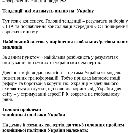
– збереження санкцій щодо РФ.
Тенденції, які матимуть вплив на Україну
Тут теж є консенсус. Головні тенденції – результати виборів у
США та послаблення консолідації всередині ЄС і поширення
євроскептицизму.
Найбільший внесок у вирішення глобальних/регіональних
викликів
За даним пунктом – найбільша розбіжність у результатах
опитування іноземних та українських експертів.
Для іноземців додана вартість – це сама Україна як модель
позитивних трансформацій. Тобто приклад імплементації
реформ та боротьби з корупцією. Українці ж здебільшого
схиляються до думки, що головна користь від України для
світу – у стримуванні агресії РФ, зокрема на глобальному
рівні.
Головні проблеми
зовнішньої політики України
На думку іноземних експертів, д
о топ-3 головних проблем
зовнішньої політики України належать: