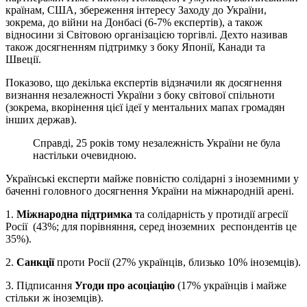
країнам, США, збереження інтересу Заходу до України,
зокрема, до війни на Донбасі (6-7% експертів), а також
відносини зі Світовою організацією торгівлі. Дехто називав
також досягненням підтримку з боку Японії, Канади та
Швеції.
Показово, що декілька експертів відзначили як досягнення
визнання незалежності України з боку світової спільноти
(зокрема, вкорінення цієї ідеї у ментальних мапах громадян
інших держав).
Справді, 25 років тому незалежність України не була
настільки очевидною.
Українські експерти майже повністю солідарні з іноземними у
баченні головного досягнення України на міжнародній арені.
1.
Міжнародна підтримка
та солідарність у протидії агресії
Росії (43%; для порівняння, серед іноземних респондентів це
35%).
2.
Санкції
проти Росії (27% українців, близько 10% іноземців).
3. Підписання
Угоди про асоціацію
(17% українців і майже
стільки ж іноземців).