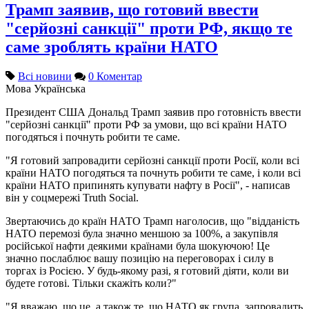
Трамп заявив, що готовий ввести
"серйозні санкції" проти РФ, якщо те
саме зроблять країни НАТО
Всі новини
0 Коментар
Мова
Українська
Президент США Дональд Трамп заявив про готовність ввести
"серйозні санкції" проти РФ за умови, що всі країни НАТО
погодяться і почнуть робити те саме.
"Я готовий запровадити серйозні санкції проти Росії, коли всі
країни НАТО погодяться та почнуть робити те саме, і коли всі
країни НАТО припинять купувати нафту в Росії", - написав
він у соцмережі Truth Social.
Звертаючись до країн НАТО Трамп наголосив, що "відданість
НАТО перемозі була значно меншою за 100%, а закупівля
російської нафти деякими країнами була шокуючою! Це
значно послаблює вашу позицію на переговорах і силу в
торгах із Росією. У будь-якому разі, я готовий діяти, коли ви
будете готові. Тільки скажіть коли?"
"Я вважаю, що це, а також те, що НАТО як група, запровадить