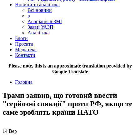
Новини та аналітика
Всі новини
в
Асоціація в ЗМІ
Заяви УАЗП
Аналітика
Блоги
Проекти
Медіатека
Контакти
Please note, this is an approximate translation provided by
Google Translate
Головна
Трамп заявив, що готовий ввести
"серйозні санкції" проти РФ, якщо те
саме зроблять країни НАТО
14
Вер