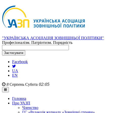
"УКРАЇНСЬКА АСОЦІАЦІЯ ЗОВНІШНЬОЇ ПОЛІТИКИ"
Професіоналізм. Патріотизм. Порядність
Facebook
UA
EN
02:05
8
Серпень
Субота
Головна
Про УАЗП
Членство
ГС «Редакція журналу «Зовнішні справи»