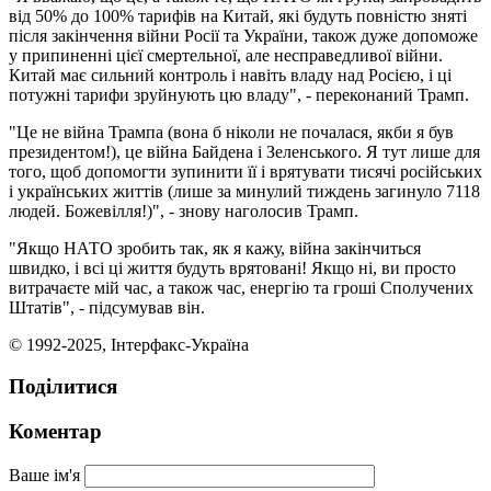
від 50% до 100% тарифів на Китай, які будуть повністю зняті
після закінчення війни Росії та України, також дуже допоможе
у припиненні цієї смертельної, але несправедливої війни.
Китай має сильний контроль і навіть владу над Росією, і ці
потужні тарифи зруйнують цю владу", - переконаний Трамп.
"Це не війна Трампа (вона б ніколи не почалася, якби я був
президентом!), це війна Байдена і Зеленського. Я тут лише для
того, щоб допомогти зупинити її і врятувати тисячі російських
і українських життів (лише за минулий тиждень загинуло 7118
людей. Божевілля!)", - знову наголосив Трамп.
"Якщо НАТО зробить так, як я кажу, війна закінчиться
швидко, і всі ці життя будуть врятовані! Якщо ні, ви просто
витрачаєте мій час, а також час, енергію та гроші Сполучених
Штатів", - підсумував він.
© 1992-2025, Інтерфакс-Україна
Поділитися
Коментар
Ваше ім'я