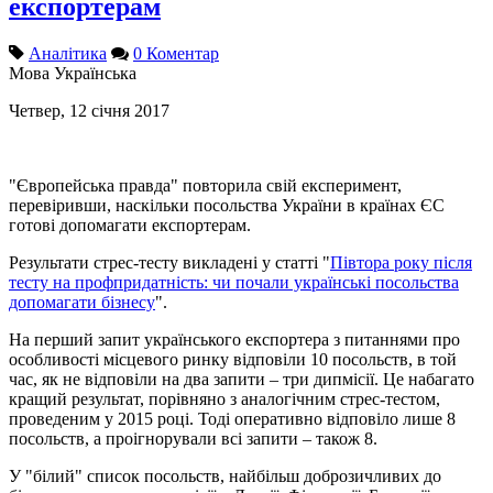
експортерам
Аналітика
0 Коментар
Мова
Українська
Четвер, 12 січня 2017
"Європейська правда" повторила свій експеримент,
перевіривши, наскільки посольства України в країнах ЄС
готові допомагати експортерам.
Результати стрес-тесту викладені у статті "
Півтора року після
тесту на профпридатність: чи почали українські посольства
допомагати бізнесу
".
На перший запит українського експортера з питаннями про
особливості місцевого ринку відповіли 10 посольств, в той
час, як не відповіли на два запити – три дипмісії. Це набагато
кращий результат, порівняно з аналогічним стрес-тестом,
проведеним у 2015 році. Тоді оперативно відповіло лише 8
посольств, а проігнорували всі запити – також 8.
У "білий" список посольств, найбільш доброзичливих до