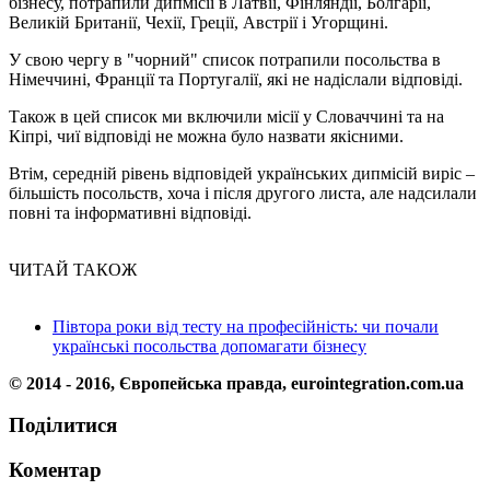
бізнесу, потрапили дипмісії в Латвії, Фінляндії, Болгарії,
Великій Британії, Чехії, Греції, Австрії і Угорщині.
У свою чергу в "чорний" список потрапили посольства в
Німеччині, Франції та Португалії, які не надіслали відповіді.
Також в цей список ми включили місії у Словаччині та на
Кіпрі, чиї відповіді не можна було назвати якісними.
Втім, середній рівень відповідей українських дипмісій виріс –
більшість посольств, хоча і після другого листа, але надсилали
повні та інформативні відповіді.
ЧИТАЙ ТАКОЖ
Півтора роки від тесту на професійність: чи почали
українські посольства допомагати бізнесу
© 2014 - 2016, Європейська правда, eurointegration.com.ua
Поділитися
Коментар