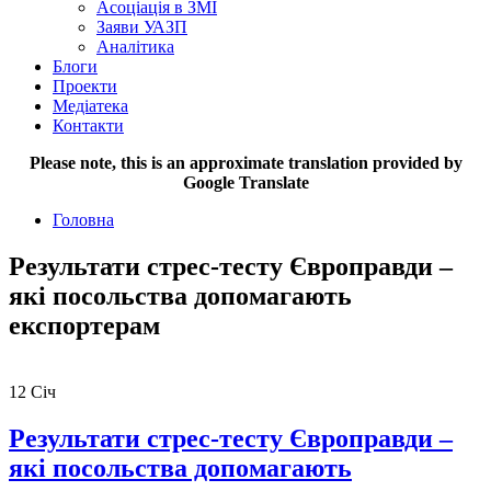
Асоціація в ЗМІ
Заяви УАЗП
Аналітика
Блоги
Проекти
Медіатека
Контакти
Please note, this is an approximate translation provided by
Google Translate
Головна
Результати стрес-тесту Європравди –
які посольства допомагають
експортерам
12
Січ
Результати стрес-тесту Європравди –
які посольства допомагають