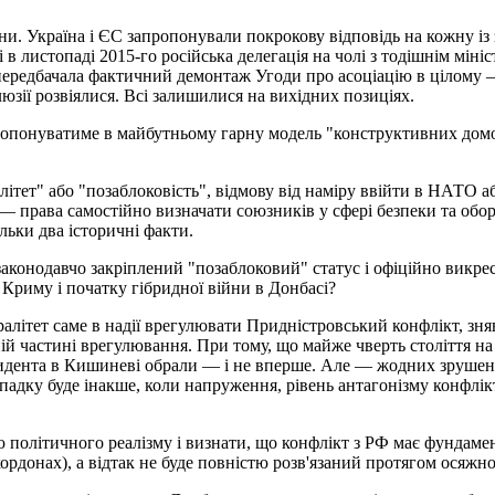
йни. Україна і ЄС запропонували покрокову відповідь на кожну і
і в листопаді 2015-го російська делегація на чолі з тодішнім мі
ередбачала фактичний демонтаж Угоди про асоціацію в цілому — 
люзії розвіялися. Всі залишилися на вихідних позиціях.
пропонуватиме в майбутньому гарну модель "конструктивних домо
ітет" або "позаблоковість", відмову від наміру ввійти в НАТО аб
 — права самостійно визначати союзників у сфері безпеки та обор
льки два історичні факти.
конодавчо закріплений "позаблоковий" статус і офіційно викрес
 Криму і початку гібридної війни в Донбасі?
тралітет саме в надії врегулювати Придністровський конфлікт
ій частині врегулювання. При тому, що майже чверть століття на
идента в Кишиневі обрали — і не вперше. Але — жодних зрушень, 
дку буде інакше, коли напруження, рівень антагонізму конфлікту,
єю політичного реалізму і визнати, що конфлікт з РФ має фунда
ордонах), а відтак не буде повністю розв'язаний протягом осяжно