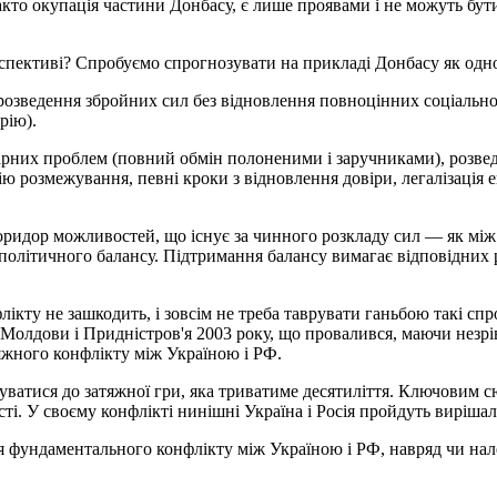
факто окупація частини Донбасу, є лише проявами і не можуть бут
спективі? Спробуємо спрогнозувати на прикладі Донбасу як одног
розведення збройних сил без відновлення повноцінних соціально
арію).
них проблем (повний обмін полоненими і заручниками), розведен
нію розмежування, певні кроки з відновлення довіри, легалізація
идор можливостей, що існує за чинного розкладу сил — як між Укр
олітичного балансу. Підтримання балансу вимагає відповідних 
ту не зашкодить, і зовсім не треба таврувати ганьбою такі спр
я Молдови і Придністров'я 2003 року, що провалився, маючи незр
яжного конфлікту між Україною і РФ.
туватися до затяжної гри, яка триватиме десятиліття. Ключовим 
ті. У своєму конфлікті нинішні Україна і Росія пройдуть вирішал
ня фундаментального конфлікту між Україною і РФ, навряд чи на