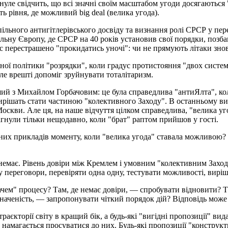
инуле свідчить, що всі значні своїм масштабом угоди досягаються
ють рівня, де можливий big deal (велика угода).
 спільного антигітлерівського досвіду та визнання ролі СРСР у пе
альну Європу, де СРСР на 40 років установив свої порядки, поз
ас перестрашено "прокидатись уночі": чи не прямують літаки зно
ічної політики "розрядки", коли градус протистояння "двох сист
але врешті допоміг зруйнувати тоталітаризм.
ший з Михайлом Горбачовим: це була справедлива "антиЯлта", к
ирішать стати частиною "колективного Заходу". В останньому ви
з Москви. Але ця, на наше відчуття цілком справедлива, "велика
багнули тільки нещодавно, коли "брат" раптом прийшов у гості.
аних прикладів моменту, коли "велика угода" ставала можливою? Д
немає. Рівень довіри між Кремлем і умовним "колективним Заходо
 переговори, перевіряти одна одну, тестувати можливості, вирішу
чем" процесу? Там, де немає довіри, — спробувати відновити? Т
значеність, — запропонувати чіткий порядок дій? Відповідь може 
раєкторії світу в кращий бік, а будь-які "вигідні пропозиції" ви
вно намагається просуватися до них. Будь-які пропозиції "констр