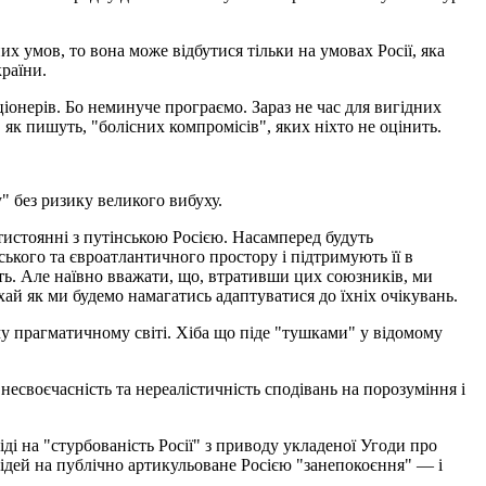
х умов, то вона може відбутися тільки на умовах Росії, яка
країни.
кціонерів. Бо неминуче програємо. Зараз не час для вигідних
 як пишуть, "болісних компромісів", яких ніхто не оцінить.
" без ризику великого вибуху.
отистоянні з путінською Росією. Насамперед будуть
ького та євроатлантичного простору і підтримують її в
ть. Але наївно вважати, що, втративши цих союзників, ми
 хай як ми будемо намагатись адаптуватися до їхніх очікувань.
му прагматичному світі. Хіба що піде "тушками" у відомому
несвоєчасність та нереалістичність сподівань на порозуміння і
ді на "стурбованість Росії" з приводу укладеної Угоди про
ідей на публічно артикульоване Росією "занепокоєння" — і