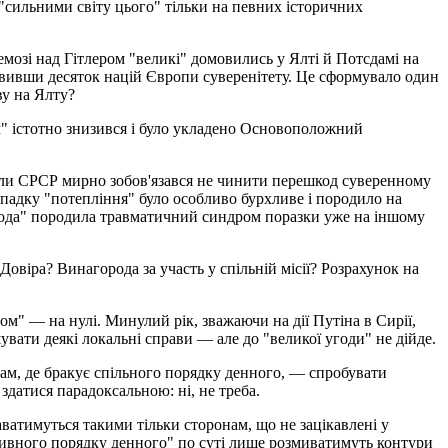
 "сильними світу цього" тільки на певних історичних
ремозі над Гітлером "великі" домовились у Ялті й Потсдамі на
бавивши десяток націй Європи суверенітету. Це сформувало один
ву на Ялту?
ем" істотно знизився і було укладено Основоположний
оли СРСР мирно зобов'язався не чинити перешкод суверенному
падку "потепління" було особливо бурхливе і породило на
 угода" породила травматичний синдром поразки уже на іншому
овіра? Винагорода за участь у спільній місії? Розрахунок на
м" — на нулі. Минулий рік, зважаючи на дії Путіна в Сирії,
вати деякі локальні справи — але до "великої угоди" не дійде.
ам, де бракує спільного порядку денного, — спробувати
здатися парадоксальною: ні, не треба.
даватимуться такими тільки сторонам, що не зацікавлені у
уктивного порядку денного" по суті лише розмиватимуть контури