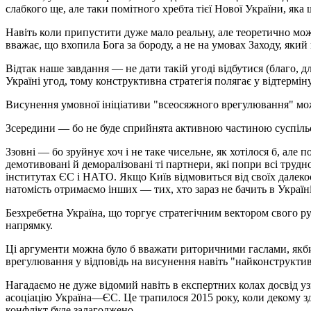
слабкого ще, але таки помітного хребта тієї Нової України, яка
Навіть коли припустити дуже мало реальну, але теоретично можл
вважає, що вхопила Бога за бороду, а не на умовах Заходу, який 
Відтак наше завдання — не дати такій угоді відбутися (благо, дл
Україні угод, тому конструктивна стратегія полягає у відтермін
Висунення умовної ініціативи "всеосяжного врегулювання" може
Зсередини — бо не буде сприйнята активною частиною суспільст
Ззовні — бо зруйнує хоч і не таке чисельне, як хотілося б, але
демотивовані й деморалізовані ті партнери, які попри всі тру
інститутах ЄС і НАТО. Якщо Київ відмовиться від своїх далеко
натомість отримаємо інших — тих, хто зараз не бачить в Україні
Безхребетна Україна, що торгує стратегічним вектором свого р
напрямку.
Ці аргументи можна було б вважати риторичними гаслами, якби ми
врегулювання у відповідь на висунення навіть "найконструктив
Нагадаємо не дуже відомий навіть в експертних колах досвід уз
асоціацію Україна—ЄС. Це трапилося 2015 року, коли декому з
конфлікт буде залагоджено.