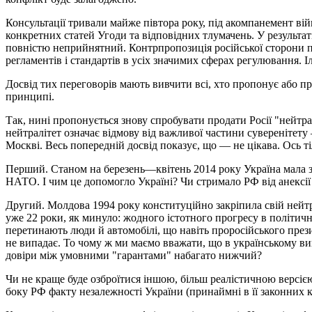
Консультації тривали майже півтора року, під акомпанемент ві
конкретних статей Угоди та відповідних тлумачень. У результат
повністю неприйнятний. Контрпропозиція російської сторони п
регламентів і стандартів в усіх значимих сферах регулювання. І
Досвід тих переговорів мають вивчити всі, хто пропонує або 
принципі.
Так, нині пропонується знову спробувати продати Росії "нейтрал
нейтралітет означає відмову від важливої частини суверенітету
Москві. Весь попередній досвід показує, що — не цікава. Ось ті
Перший. Станом на березень—квітень 2014 року Україна мала за
НАТО. І чим це допомогло Україні? Чи стримало РФ від анексії
Другий. Молдова 1994 року конституційно закріпила свій ней
уже 22 роки, як минуло: жодного істотного прогресу в політичн
перетинають люди й автомобілі, що навіть проросійського през
не випадає. То чому ж ми маємо вважати, що в українському випа
довіри між умовними "гарантами" набагато нижчий?
Чи не краще буде озброїтися іншою, більш реалістичною версі
боку РФ факту незалежності України (принаймні в її законних к