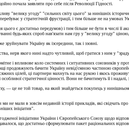
 щойно почала заявляти про себе після Революції Гідності.
иву "велику угоду" "сильних світу цього" за нинішніх історични
перебуває у стратегічній фрустрації, і тим більше не на умовах У
я цього є достатньо передумов) і тим більше не бути в числі її а
уванні будь-яких спроб нав'язати нам гру у "велику угоду" ціною,
 зруйнувати Україну як ізсередини, так і ззовні.
ва, нерв якого нині надто чутливий, щоб гратися з ним у "зраду
 помітне і впливове коло системних і ситуативних союзників у пр
днощі продовжують бачити Україну невід'ємною частиною європейс
сяжних цілей, ці партнери махнуть на нас рукою і якось проживу
 особливої стратегічної цінності. Вони не бачитимуть її і надалі,
уху, — це не той товар, на який знайдеться покупець у нинішньо
 не мали в зовсім недавній історії прикладів, які свідчать про 
ніших ініціатив".
годженої ініціативи України і Європейського Союзу щодо відпові
давалося, що достатньо сформулювати пакет раціональних відпов