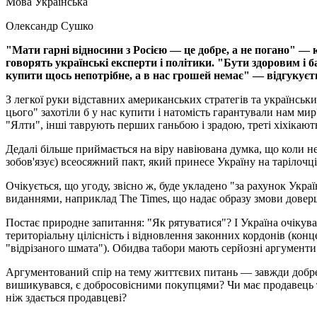
Мова
Українська
Олександр Сушко
"Мати гарні відносини з Росією — це добре, а не погано" 
говорять українські експерти і політики. "Бути здоровим і
купити щось непотрібне, а в нас грошей немає" — відгукуєть
З легкої руки відставних американських стратегів та українськ
цього" захотіли б у нас купити і натомість гарантували нам ми
"Ялти", інші таврують перших ганьбою і зрадою, треті хіхікают
Дедалі більше приймається на віру навіювана думка, що коли не 
зобов'язує) всеосяжний пакт, який принесе Україну на тарілочц
Очікується, що угоду, звісно ж, буде укладено "за рахунок Укр
виданнями, наприклад The Times, що надає образу змови довер
Постає природне запитання: "Як рятуватися"? І Україна очікува
територіальну цілісність і відновлення законних кордонів (конце
"відрізаного шмата"). Обидва табори мають серйозні аргумент
Аргументований спір на тему життєвих питань — завжди добре. 
вишикувався, є добросовісними покупцями? Чи має продавець то
ніж здається продавцеві?