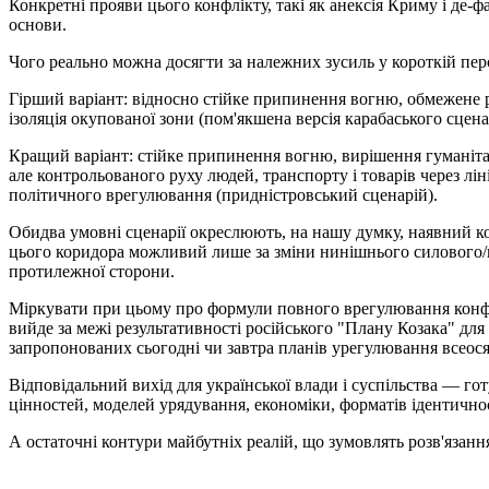
Конкретні прояви цього конфлікту, такі як анексія Криму і де-
основи.
Чого реально можна досягти за належних зусиль у короткій пер
Гірший варіант: відносно стійке припинення вогню, обмежене 
ізоляція окупованої зони (пом'якшена версія карабаського сцен
Кращий варіант: стійке припинення вогню, вирішення гуманітар
але контрольованого руху людей, транспорту і товарів через лі
політичного врегулювання (придністровський сценарій).
Обидва умовні сценарії окреслюють, на нашу думку, наявний кор
цього коридора можливий лише за зміни нинішнього силового/п
протилежної сторони.
Міркувати при цьому про формули повного врегулювання конфлік
вийде за межі результативності російського "Плану Козака" дл
запропонованих сьогодні чи завтра планів урегулювання всеос
Відповідальний вихід для української влади і суспільства — го
цінностей, моделей урядування, економіки, форматів ідентичнос
А остаточні контури майбутніх реалій, що зумовлять розв'язан