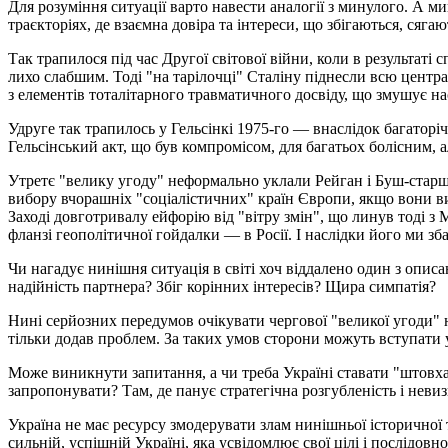
Для розуміння ситуації варто навести аналогії з минулого. А м
траєкторіях, де взаємна довіра та інтереси, що збігаються, сяга
Так трапилося під час Другої світової війни, коли в результаті
лихо слабшим. Тоді "на тарілочці" Сталіну піднесли всю центр
з елементів тоталітарного травматичного досвіду, що змушує н
Удруге так трапилось у Гельсінкі 1975-го — внаслідок багатор
Гельсінський акт, що був компромісом, для багатьох болісним, 
Утретє "велику угоду" неформально уклали Рейган і Буш-стар
вибору вчорашніх "соціалістичних" країн Європи, якщо вони в
Заході довготривалу ейфорію від "вітру змін", що линув тоді 
фланзі геополітичної гойдалки — в Росії. І наслідки його ми з
Чи нагадує нинішня ситуація в світі хоч віддалено один з опис
надійність партнера? Збіг корінних інтересів? Щира симпатія?
Нині серйозних передумов очікувати чергової "великої угоди" 
тільки додав проблем. За таких умов сторони можуть вступати у
Може виникнути запитання, а чи треба Україні ставати "штовха
запропонувати? Там, де панує стратегічна розгубленість і неви
Україна не має ресурсу змодерувати злам нинішньої історичної т
сильній, успішній Україні, яка усвідомлює свої цілі і послідо