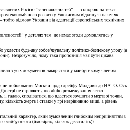
з заявлених Росією "занепокоєностей" — з опорою на текст
ністром економічного розвитку Улюкаєвим відкинула пакет як
тобто відмову України від адаптації європейських технічних
вленостей" у деталях там, де немає згоди домовлятись у
о укласти будь-яку зобов'язувальну політико-безпекову угоду (а
они). Незрозуміло, чому така пропозиція має бути цікава
лила з усіх документів намір стати у майбутньому членом
, знявши побоювання Москви щодо дрейфу Молдови до НАТО. Ось
 Дністрі не стріляють, що лінію розмежування легко
і, гадаю, сподіватися, що вдасться зрушити з мертвої точки,
 кількість жертв і ставки у грі незрівнянно вищі, а рівень
ментальний характер, який зумовлений глибоким неприйняттям з
го майбутнього (ймовірно, кількох десятиліть)?