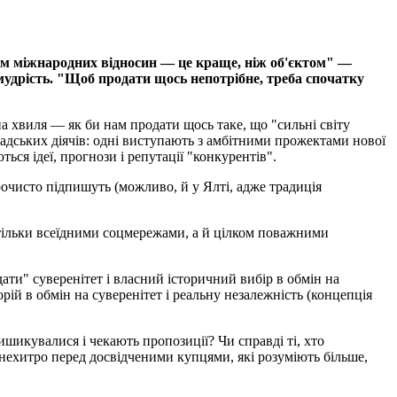
ом міжнародних відносин — це краще, ніж об'єктом" —
мудрість. "Щоб продати щось непотрібне, треба спочатку
на хвиля — як би нам продати щось таке, що "сильні світу
омадських діячів: одні виступають з амбітними прожектами нової
ся ідеї, прогнози і репутації "конкурентів".
урочисто підпишуть (можливо, й у Ялті, адже традиція
е тільки всеїдними соцмережами, а й цілком поважними
ати" суверенітет і власний історичний вибір в обмін на
орій в обмін на суверенітет і реальну незалежність (концепція
шикувалися і чекають пропозиції? Чи справді ті, хто
нехитро перед досвідченими купцями, які розуміють більше,