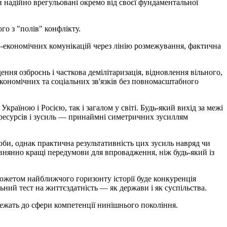
и надійно врегульовані окремо від своєї фундаментальної
о з "полів" конфлікту.
-економічних комунікацій через лінію розмежування, фактична
ня озброєнь і часткова демілітаризація, відновлення вільного,
 економічних та соціальних зв'язків без повномасштабного
аїною і Росією, так і загалом у світі. Будь-який вихід за межі
ресурсів і зусиль — принаймні симетричних зусиллям
оби, однак практична результативність цих зусиль навряд чи
івнянно кращі передумови для впровадження, ніж будь-який із
сюжетом найближчого горизонту історії буде конкуренція
ьний тест на життєздатність — як держави і як суспільства.
лежать до сфери компетенції нинішнього покоління.