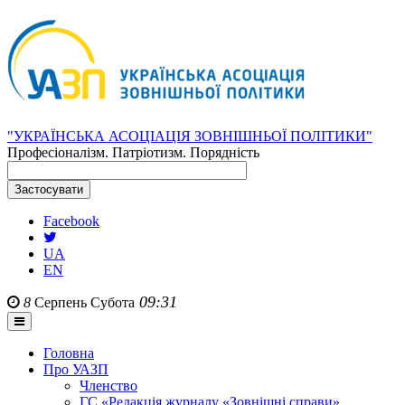
"УКРАЇНСЬКА АСОЦІАЦІЯ ЗОВНІШНЬОЇ ПОЛІТИКИ"
Професіоналізм. Патріотизм. Порядність
Facebook
UA
EN
09:31
8
Серпень
Субота
Головна
Про УАЗП
Членство
ГС «Редакція журналу «Зовнішні справи»