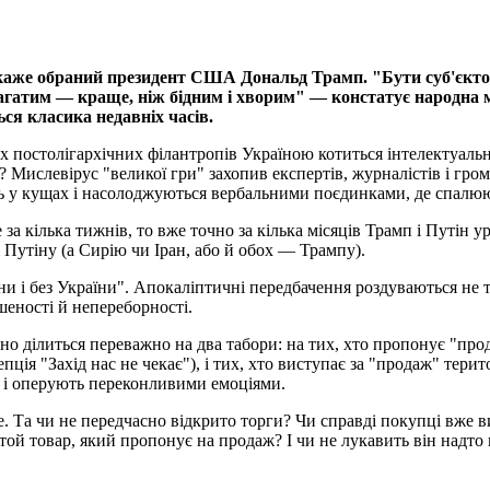
— каже обраний президент США Дональд Трамп. "Бути суб'єкт
 багатим — краще, ніж бідним і хворим" — констатує народна 
ся класика недавніх часів.
их постолігархічних філантропів Україною котиться інтелектуаль
р? Мислевірус "великої гри" захопив експертів, журналістів і гр
ь у кущах і насолоджуються вербальними поєдинками, де спалюють
за кілька тижнів, то вже точно за кілька місяців Трамп і Путін 
і Путіну (а Сирію чи Іран, або й обох — Трампу).
аїни і без України". Апокаліптичні передбачення роздуваються н
шеності й непереборності.
но ділиться переважно на два табори: на тих, хто пропонує "прод
пція "Захід нас не чекає"), і тих, хто виступає за "продаж" терит
и і оперують переконливими емоціями.
Та чи не передчасно відкрито торги? Чи справді покупці вже ви
й товар, який пропонує на продаж? І чи не лукавить він надто 