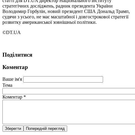
статті для DT.UA директор Національного інституту
стратегічних досліджень, радник президента України
Володимир Горбулін, новий президент США Дональд Трамп,
судячи з усього, не має масштабної і довгострокової стратегії
розвитку американської зовнішньої політики.
©DT.UA
Поділитися
Коментар
Ваше ім'я
Тема
Коментар
*