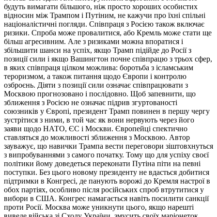
будуть вимагати більшого, ніж просто хороших особистих
відносин між Трампом і Путіним, не кажучи про їхні спільні
націоналістичні погляди. Співпраця з Росією також включає
ризики. Спроба може провалитися, або Кремль може стати ще
більш агресивним. Але з ризиками можна впоратися і
збільшити шанси на успіх, якщо Трамп підійде до Росії з
позиції сили і якщо Вашингтон почне співпрацю з трьох сфер,
в яких співпраця цілком можлива: боротьба з ісламським
тероризмом, а також питання щодо Європи і контролю
озброєнь. Діяти з позиції сили означає співпрацювати з
Москвою прогнозовано і послідовно. Щоб запевнити, що
зближення з Росією не означає підрив згуртованості
союзників у Європі, президент Трамп повинен в першу чергу
зустрітися з ними, в той час як вони нервують через його
заяви щодо НАТО, ЄС і Москви. Європейці спектично
ставляться до можливості зближення з Москвою. Автор
зауважує, що навички Трампа вести переговори зіштовхнуться
з випробуваннями з самого початку. Тому що для успіху своєї
політики йому доведеться переконати Путіна піти на певні
поступки. Без цього новому президенту не вдасться добитися
підтримки в Конгресі, де панують ворожі до Кремля настрої в
обох партіях, особливо після російських спроб втрутитися у
вибори в США. Конгрес намагається навіть посилити санкції
проти Росії. Москва може уникнути цього, якщо нарешті
виведе війська зі Сходу України, змусить своїх маріонеток