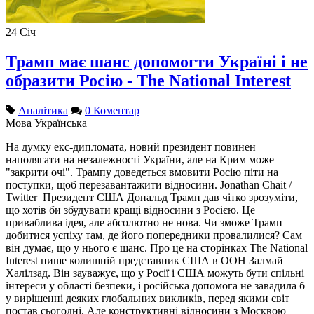
24
Січ
Трамп має шанс допомогти Україні і не
образити Росію - The National Interest
Аналітика
0 Коментар
Мова
Українська
На думку екс-дипломата, новий президент повинен
наполягати на незалежності України, але на Крим може
"закрити очі". Трампу доведеться вмовити Росію піти на
поступки, щоб перезавантажити відносини. Jonathan Chait /
Twitter Президент США Дональд Трамп дав чітко зрозуміти,
що хотів би збудувати кращі відносини з Росією. Це
приваблива ідея, але абсолютно не нова. Чи зможе Трамп
добитися успіху там, де його попередники провалилися? Сам
він думає, що у нього є шанс. Про це на сторінках The National
Interest пише колишній представник США в ООН Залмай
Халілзад. Він зауважує, що у Росії і США можуть бути спільні
інтереси у області безпеки, і російська допомога не завадила б
у вирішенні деяких глобальних викликів, перед якими світ
постав сьогодні. Але конструктивні відносини з Москвою