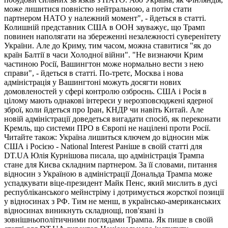
може лишитися повністю нейтральною, а потім стати
партнером НАТО у належний момент", - йдеться в статті.
Колишній представник США в ООН зауважує, що Трамп
повинен наполягати на збереженні незалежності суверенітету
України. Але до Криму, тим часом, можна ставитися "як до
країн Балтії в часи Холодної війни". "Не визнаючи Крим
частиною Росії, Вашингтон може нормально вести з нею
справи", - йдеться в статті. По-третє, Москва і нова
адміністрація у Вашингтоні можуть досягти нових
домовленостей у сфері контролю озброєнь. США і Росія в
цілому мають однакові інтереси у нерозповсюджені ядерної
зброї, коли йдеться про Іран, КНДР чи навіть Китай. Але
новій адміністрації доведеться вигадати спосіб, як переконати
Кремль, що системи ПРО в Європі не націлені проти Росії.
Читайте також: Україна лишиться ключем до відносин між
США і Росією - National Interest Раніше в своїй статті для
DT.UA Юлія Курнішова писала, що адміністрація Трампа
стане для Києва складним партнером. За її словами, питання
відносин з Україною в адміністрації Дональда Трампа може
успадкувати віце-президент Майк Пенс, який мислить в дусі
республіканського мейнстріму і дотримується жорсткої позиції
у відносинах з РФ. Тим не менш, в українсько-американських
відносинах виникнуть складнощі, пов'язані із
зовнішньополітичними поглядами Трампа. Як пише в своїй