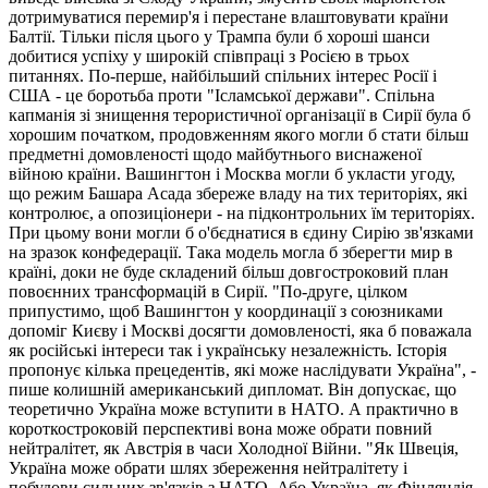
дотримуватися перемир'я і перестане влаштовувати країни
Балтії. Тільки після цього у Трампа були б хороші шанси
добитися успіху у широкій співпраці з Росією в трьох
питаннях. По-перше, найбільший спільних інтерес Росії і
США - це боротьба проти "Ісламської держави". Спільна
капманія зі знищення терористичної організації в Сирії була б
хорошим початком, продовженням якого могли б стати більш
предметні домовленості щодо майбутнього виснаженої
війною країни. Вашингтон і Москва могли б укласти угоду,
що режим Башара Асада збереже владу на тих територіях, які
контролює, а опозиціонери - на підконтрольних їм територіях.
При цьому вони могли б о'бєднатися в єдину Сирію зв'язками
на зразок конфедерації. Така модель могла б зберегти мир в
країні, доки не буде складений більш довгостроковий план
повоєнних трансформацій в Сирії. "По-друге, цілком
припустимо, щоб Вашингтон у координації з союзниками
допоміг Києву і Москві досягти домовленості, яка б поважала
як російські інтереси так і українську незалежність. Історія
пропонує кілька прецедентів, які може наслідувати Україна", -
пише колишній американський дипломат. Він допускає, що
теоретично Україна може вступити в НАТО. А практично в
короткостроковій перспективі вона може обрати повний
нейтралітет, як Австрія в часи Холодної Війни. "Як Швеція,
Україна може обрати шлях збереження нейтралітету і
побудови сильних зв'язків з НАТО. Або Україна, як Фінляндія,