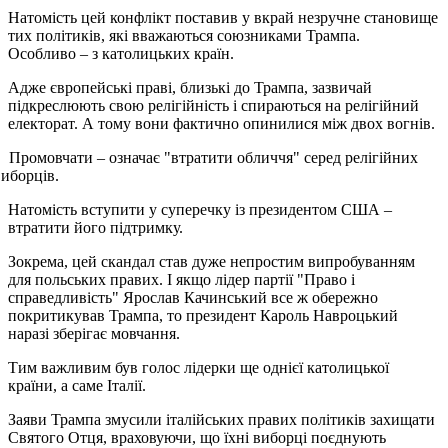
Натомість цей конфлікт поставив у вкрай незручне становище
тих політиків, які вважаються союзниками Трампа.
Особливо – з католицьких країн.
Адже європейські праві, близькі до Трампа, зазвичай
підкреслюють свою релігійність і спираються на релігійний
електорат. А тому вони фактично опинилися між двох вогнів.
Промовчати – означає "втратити обличчя" серед релігійних
виборців.
Натомість вступити у суперечку із президентом США –
втратити його підтримку.
Зокрема, цей скандал став дуже непростим випробуванням
для польських правих. І якщо лідер партії "Право і
справедливість" Ярослав Качинський все ж обережно
покритикував Трампа, то президент Кароль Навроцький
наразі зберігає мовчання.
Тим важливим був голос лідерки ще однієї католицької
країни, а саме Італії.
Заяви Трампа змусили італійських правих політиків захищати
Святого Отця, враховуючи, що їхні виборці поєднують