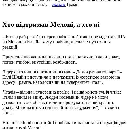
якби мав можливість", –
сказав
Трамп.
Хто підтримав Мелоні, а хто ні
Після вкрай різкої та персоналізованої атаки президента США
на Мелоні в італійському політикумі спалахнула хвиля
реакцій.
Примітно, що частина опозиції стала на захист глави уряду,
попри глибокі внутрішні розбіжності.
Лідерка головної опозиційної сили – Демократичної партії –
Еллі Шляйн виступила в парламенті із жорсткою заявою на
адресу Трампа, наголосивши на суверенітеті Італії.
"Італія – вільна і суверенна країна, і наша конституція чітка:
Італія відкидає війну. Жоден іноземний лідер не може
дозволити собі ображати чи погрожувати нашій країні та
уряду. Ми вимагаємо одностайного засудження", – заявила
вона.
Водночас інші опозиційні політики використали ситуацію для
критики самої Мелоні.