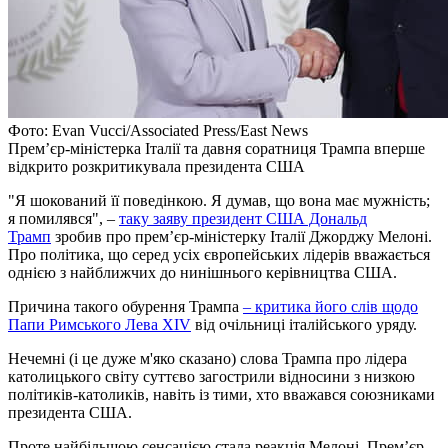
Фото: Evan Vucci/Associated Press/East News
Прем’єр-міністерка Італії та давня соратниця Трампа вперше
відкрито розкритикувала президента США
"Я шокований її поведінкою. Я думав, що вона має мужність;
я помилявся", –
таку заяву президент США Дональд
Трамп
зробив про прем’єр-міністерку Італії Джорджу Мелоні.
Про політика, що серед усіх європейських лідерів вважається
однією з найближчих до нинішнього керівництва США.
Причина такого обурення Трампа
– критика його слів щодо
Папи Римського Лева XIV
від очільниці італійського уряду.
Нечемні (і це дуже м'яко сказано) слова Трампа про лідера
католицького світу суттєво загострили відносини з низкою
політиків-католиків, навіть із тими, хто вважався союзниками
президента США.
Проте найбільшою сенсацією стала реакція Мелоні. Прем’єр-