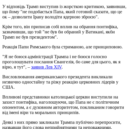
У відповідь Трамп виступив із жорсткою критикою, заявивши,
що йому "не подобається Папа, який готовий сказати, що це
ок – дозволити Ірану володіти ядерною зброєю".
Крім того, він приписав собі вплив на обрання понтифіка,
зазначивши, що той "не був би обраний у Ватикані, якби
Трамп не був президентом".
Реакція Папи Римського була стриманою, але принциповою.
"Я не боюся адміністрації Трампа і не боюся голосно
проголошувати послання Євангелія, бо саме для цього, як я
вірю, я тут", –
заявив Лев XIV
.
Висловлювання американського президента викликали
незвично одностайну та різку реакцію церковних лідерів у
США.
Впливові представники католицької церкви виступили на
захист понтифіка, наголошуючи, що Папа не є політичним
опонентом, а є духовним авторитетом, покликаним говорити
від імені віри та моральних принципів.
Деякі з них прямо закликали Трампа публічно перепросити,
назвавши його слова неприйнятними та неповажними.