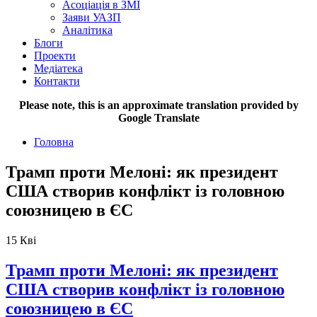
Асоціація в ЗМІ
Заяви УАЗП
Аналітика
Блоги
Проекти
Медіатека
Контакти
Please note, this is an approximate translation provided by
Google Translate
Головна
Трамп проти Мелоні: як президент
США створив конфлікт із головною
союзницею в ЄС
15
Кві
Трамп проти Мелоні: як президент
США створив конфлікт із головною
союзницею в ЄС