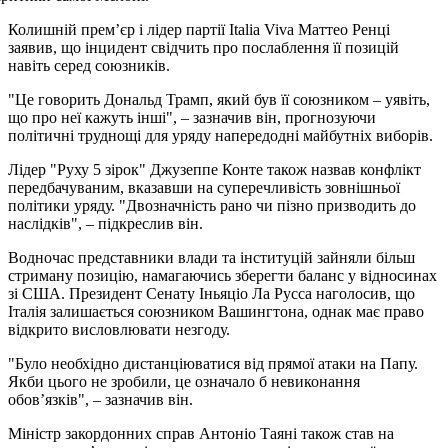
Колишній прем’єр і лідер партії Italia Viva Маттео Ренці
заявив, що інцидент свідчить про послаблення її позицій
навіть серед союзників.
"Це говорить Дональд Трамп, який був її союзником – уявіть,
що про неї кажуть інші", – зазначив він, прогнозуючи
політичні труднощі для уряду напередодні майбутніх виборів.
Лідер "Руху 5 зірок" Джузеппе Конте також назвав конфлікт
передбачуваним, вказавши на суперечливість зовнішньої
політики уряду. "Двозначність рано чи пізно призводить до
наслідків", – підкреслив він.
Водночас представники влади та інституцій зайняли більш
стриману позицію, намагаючись зберегти баланс у відносинах
зі США. Президент Сенату Іньяціо Ла Русса наголосив, що
Італія залишається союзником Вашингтона, однак має право
відкрито висловлювати незгоду.
"Було необхідно дистанціюватися від прямої атаки на Папу.
Якби цього не зробили, це означало б невиконання
обов’язків", – зазначив він.
Міністр закордонних справ Антоніо Таяні також став на