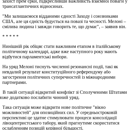
захист прем’єрки, підкресливши важливість взаємної поваги у
трансатлантичних відносинах.
"Ми залишаємося відданими єдності Заходу і союзниками
США, але ця єдність будується на повазі та чесності. Мелоні –
смілива людина і завжди говорить те, що думає", – заявив він.
* * * * *
Нинішній рік обіцяє стати важливим етапом в італійському
політичному календарі, адже вже наступного року мають
відбутися парламентські вибори.
На уряд Мелоні тиснуть численні резонансні події, такі як
невдалий результат конституційного референдуму або
загострення політичних суперечностей із міжнародними
партнерами.
В такій ситуації відкритий конфлікт зі Сполученими Штатами
може додатково послабити чинний уряд.
Така ситуація може відкрити нове політичне "вікно
можливостей" для опозиційних сил. У середньостроковій
перспективі це здатне стимулювати процеси консолідації
лівоцентристського табору, який прагнутиме скористатися
ослабленням позицій керівної більшості.