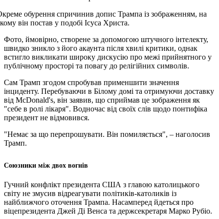
Окреме обурення спричинив допис Трампа із зображенням, на
кому він постав у подобі Ісуса Христа.
Фото, ймовірно, створене за допомогою штучного інтелекту,
швидко зникло з його акаунта після хвилі критики, однак
встигло викликати широку дискусію про межі прийнятного у
публічному просторі та повагу до релігійних символів.
Сам Трамп згодом спробував применшити значення
інциденту. Перебуваючи в Білому домі та отримуючи доставку
від McDonald's, він заявив, що сприймав це зображення як
"себе в ролі лікаря". Водночас від своїх слів щодо понтифіка
президент не відмовився.
"Немає за що перепрошувати. Він помиляється", – наголосив
Трамп.
Союзники між двох вогнів
Гучний конфлікт президента США з главою католицького
світу не змусив відреагувати політиків-католиків із
найближчого оточення Трампа. Насамперед йдеться про
віцепрезидента Джей Ді Венса та держсекретаря Марко Рубіо.