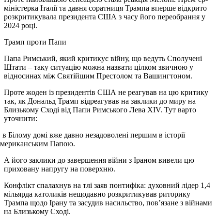
міністерка Італії та давня соратниця Трампа вперше відкрито
розкритикувала президента США з часу його переобрання у
2024 році.
Трамп проти Папи
Папа Римський, який критикує війну, що ведуть Сполучені
Штати – таку ситуацію можна назвати цілком звичною у
відносинах між Святійшим Престолом та Вашингтоном.
Проте жоден із президентів США не реагував на цю критику
так, як Дональд Трамп відреагував на заклики до миру на
Близькому Сході від Папи Римського Лева XIV. Тут варто
уточнити:
в Білому домі вже давно незадоволені першим в історії
американським Папою.
А його заклики до завершення війни з Іраном вивели цю
приховану напругу на поверхню.
Конфлікт спалахнув на тлі заяв понтифіка: духовний лідер 1,4
мільярда католиків нещодавно розкритикував риторику
Трампа щодо Ірану та засудив насильство, пов’язане з війнами
на Близькому Сході.