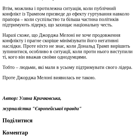
Втім, можлива і протилежна ситуація, коли публічний
конфлікт із Трампом призведе до ефекту гуртування навколо
прапора – коли суспільство та більша частина політиків
підтримують лідерку, що захищає національну честь.
Наразі схоже, що Джорджа Мелоні не хоче продовження
конфлікту і прагне скоріше мінімізувати його негативні
наслідки. Проте ніхто не знає, коли Дональд Трамп вирішить
зупинитися, особливо в ситуації, коли проти нього виступили
ті, кого він вважав своїми однодумцями.
Тобто – людьми, які мали в усьому підтримувати свого лідера.
Проте Джорджа Мелоні виявилась не такою.
Автор: Уляна Кричковська,
журналістка "Європейської правди"
Поділитися
Коментар