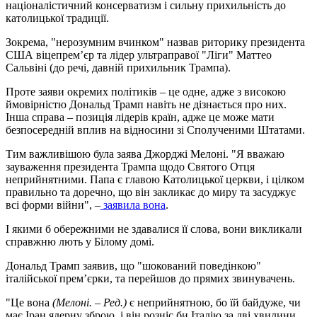
націоналістичний консерватизм і сильну прихильність до
католицької традиції.
Зокрема, "нерозумним вчинком" назвав риторику президента
США віцепрем’єр та лідер ультраправої "Ліги" Маттео
Сальвіні (до речі, давній прихильник Трампа).
Проте заяви окремих політиків – це одне, адже з високою
ймовірністю Дональд Трамп навіть не дізнається про них.
Інша справа – позиція лідерів країн, адже це може мати
безпосередній вплив на відносини зі Сполученими Штатами.
Тим важливішою була заява Джорджі Мелоні. "Я вважаю
зауваження президента Трампа щодо Святого Отця
неприйнятними. Папа є главою Католицької церкви, і цілком
правильно та доречно, що він закликає до миру та засуджує
всі форми війни", –
заявила вона
.
І якими б обережними не здавалися її слова, вони викликали
справжню лють у Білому домі.
Дональд Трамп заявив, що "шокований поведінкою"
італійської прем’єрки, та перейшов до прямих звинувачень.
"Це вона
(Мелоні. – Ред.)
є неприйнятною, бо їй байдуже, чи
має Іран ядерну зброю, і він розніс би Італію за дві хвилини,