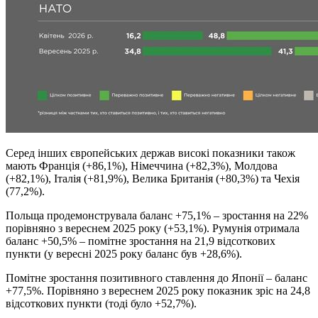
Серед інших європейських держав високі показники також
мають Франція (+86,1%), Німеччина (+82,3%), Молдова
(+82,1%), Італія (+81,9%), Велика Британія (+80,3%) та Чехія
(77,2%).
Польща продемонструвала баланс +75,1% – зростання на 22%
порівняно з вереснем 2025 року (+53,1%). Румунія отримала
баланс +50,5% – помітне зростання на 21,9 відсоткових
пункти (у вересні 2025 року баланс був +28,6%).
Помітне зростання позитивного ставлення до Японії – баланс
+77,5%. Порівняно з вереснем 2025 року показник зріс на 24,8
відсоткових пункти (тоді було +52,7%).