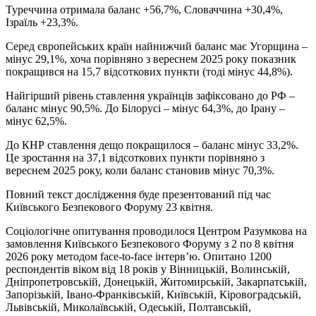
Туреччина отримала баланс +56,7%, Словаччина +30,4%,
Ізраїль +23,3%.
Серед європейських країн найнижчий баланс має Угорщина –
мінус 29,1%, хоча порівняно з вереснем 2025 року показник
покращився на 15,7 відсоткових пункти (тоді мінус 44,8%).
Найгірший рівень ставлення українців зафіксовано до РФ –
баланс мінус 90,5%. До Білорусі – мінус 64,3%, до Ірану –
мінус 62,5%.
До КНР ставлення дещо покращилося – баланс мінус 33,2%.
Це зростання на 37,1 відсоткових пункти порівняно з
вереснем 2025 року, коли баланс становив мінус 70,3%.
Повний текст дослідження буде презентований під час
Київського Безпекового Форуму 23 квітня.
Соціологічне опитування проводилося Центром Разумкова на
замовлення Київського Безпекового Форуму з 2 по 8 квітня
2026 року методом face-to-face інтерв’ю. Опитано 1200
респондентів віком від 18 років у Вінницькій, Волинській,
Дніпропетровській, Донецькій, Житомирській, Закарпатській,
Запорізькій, Івано-Франківській, Київській, Кіровоградській,
Львівській, Миколаївській, Одеській, Полтавській,