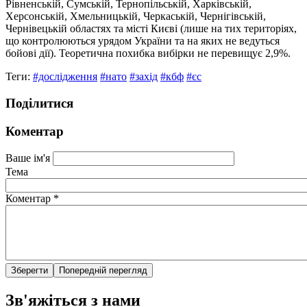
Рівненській, Сумській, Тернопільській, Харківській,
Херсонській, Хмельницькій, Черкаській, Чернігівській,
Чернівецькій областях та місті Києві (лише на тих територіях,
що контролюються урядом України та на яких не ведуться
бойові дії). Теоретична похибка вибірки не перевищує 2,9%.
Теги:
#дослідження
#нато
#захід
#кбф
#єс
Поділитися
Коментар
Ваше ім'я
Тема
Коментар
*
Зв'яжіться з нами