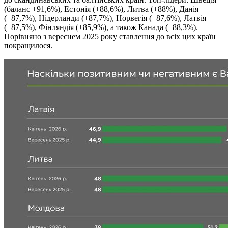
(баланс +91,6%), Естонія (+88,6%), Литва (+88%), Данія
(+87,7%), Нідерланди (+87,7%), Норвегія (+87,6%), Латвія
(+87,5%), Фінляндія (+85,9%), а також Канада (+88,3%).
Порівняно з вереснем 2025 року ставлення до всіх цих країн
покращилося.