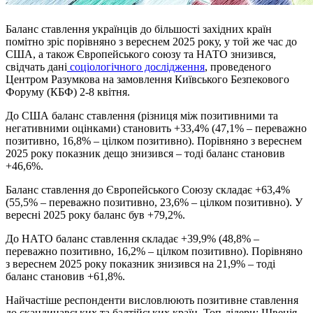
Баланс ставлення українців до більшості західних країн
помітно зріс порівняно з вереснем 2025 року, у той же час до
США, а також Європейського союзу та НАТО знизився,
свідчать дані
соціологічного дослідження
, проведеного
Центром Разумкова на замовлення Київського Безпекового
Форуму (КБФ) 2-8 квітня.
До США баланс ставлення (різниця між позитивними та
негативними оцінками) становить +33,4% (47,1% – переважно
позитивно, 16,8% – цілком позитивно). Порівняно з вереснем
2025 року показник дещо знизився – тоді баланс становив
+46,6%.
Баланс ставлення до Європейського Союзу складає +63,4%
(55,5% – переважно позитивно, 23,6% – цілком позитивно). У
вересні 2025 року баланс був +79,2%.
До НАТО баланс ставлення складає +39,9% (48,8% –
переважно позитивно, 16,2% – цілком позитивно). Порівняно
з вереснем 2025 року показник знизився на 21,9% – тоді
баланс становив +61,8%.
Найчастіше респонденти висловлюють позитивне ставлення
до скандинавських та балтійських країн. Топ-лідери: Швеція