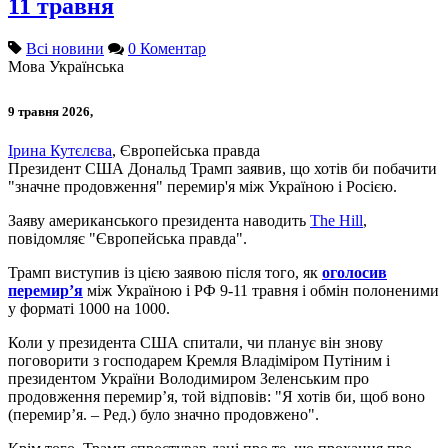
11 травня
Всі новини
0 Коментар
Мова
Українська
9 травня 2026,
Ірина Кутєлєва
, Європейська правда
Президент США Дональд Трамп заявив, що хотів би побачити
"значне продовження" перемир'я між Україною і Росією.
Заяву американського президента наводить
The Hill
,
повідомляє "Європейська правда".
Трамп виступив із цією заявою після того, як
оголосив
перемир’я
між Україною і РФ 9-11 травня і обмін полоненими
у форматі 1000 на 1000.
Коли у президента США спитали, чи планує він знову
поговорити з господарем Кремля Владіміром Путіним і
президентом України Володимиром Зеленським про
продовження перемир’я, той відповів: "Я хотів би, щоб воно
(перемир’я. – Ред.) було значно продовжено".