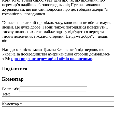
Крім того, Трамп спростував дані про те, що прохання про
перемир’я надійшло безпосередньо від Путіна, заявивши
журналістам, що він сам попросив про це, і обидва лідери "з
готовністю" погодилися.
"У нас є невеликий проміжок часу, коли вони не вбиватимуть
людей. Це дуже добре. І вони також погодилися повернути…
тисячу полонених, тож майже одразу відбудеться передача
тисячі полонених з кожної сторони. Це дуже добре", – додав
він.
Нагадаємо, після заяви Трампа Зеленський підтвердив, що
Україна за посередництва американської сторони домовилась
з РФ
про триденне перемир’я і обмін полоненими
.
Поділитися
Коментар
Ваше ім'я
Тема
Коментар
*