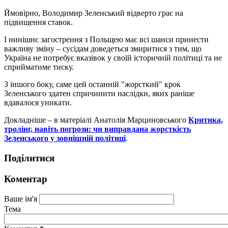
Ймовірно, Володимир Зеленський відверто грає на
підвищення ставок.
І нинішнє загострення з Польщею має всі шанси принести
важливу зміну – сусідам доведеться змиритися з тим, що
Україна не потребує вказівок у своїй історичній політиці та не
сприйматиме тиску.
З іншого боку, саме цей останній "жорсткий" крок
Зеленського здатен спричинити наслідки, яких раніше
вдавалося уникати.
Докладніше – в матеріалі Анатолія Марциновського
Критика,
тролінг, навіть погрози: чи виправдана жорсткість
Зеленського у зовнішній політиці
.
Поділитися
Коментар
Ваше ім'я
Тема