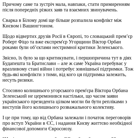
Причому саме та зустріч мала, навпаки, стати примиренням
після попередніх різких заяв та взаємних звинувачень.
Сварка в Білому домі ще більше розпалила конфлікт між
Києвом і Вашингтоном.
Щодо відвертих друзів Росії в Європі, то словацький прем’єр
Роберт Фіцо та вже експрем'єр Угорщини Віктор Орбан
роками були об’єктами нестримної критики Зеленського.
Звісно, їх було за що критикувати, і першопричина тут в діях
Будапешта та Братислави – але ж саме Україна перебуває у
вразливому стані війни і потребує зовнішньої підтримки. Тож
будь-які конфлікти з тими, від кого ця підтримка залежить,
несуть ризики.
Стосовно колишнього угорського прем'єра Віктора Орбана
Зеленський не церемонився настільки, що часом заяви
українського президента цілком могли би бути репліками з
виступів його колишнього розважального колективу.
І це при тому, що від Орбана залежали і початок переговорів
про вступ України в ЄС, і надання Києву життєво необхідної
фінансової допомоги Євросоюзу.