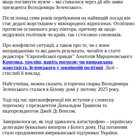
якщо поглянути вужче – які ставалися через дії або заяви
президента Володимира Зеленського.
Після понад семи років перебування на найвищій посаді він
стає дедалі жорсткішим у міжнародних відносинах. Особливо
протягом останнього року-півтора, причому як щодо
недружніх політиків чи країн, так і стосовно союзників.
Про конфліктні ситуації, а також про те, чи є вони
виправданими та які дають результати, читайте в статті
редактора "Європейської правди" Анатолія Марциновського
Критика, тролінг, навіть погрози: чи виправдана
жорсткість Зеленського у зовнішній політиці
. Далі –
стислий її виклад.
Найгучніша, можна сказати, історична сварка Володимира
Зеленського сталася в Білому домі у лютому 2025 року.
Тоді під час пресконференції він вступив у словесну
перепалку з президентом Дональдом Трампом та
віцепрезидентом Джей Ді Венсом.
Завершилося це, як тоді здавалося, катастрофою – українську
делегацію буквально виперли з Білого дому. Під питанням
стало продовження американської підтримки України.