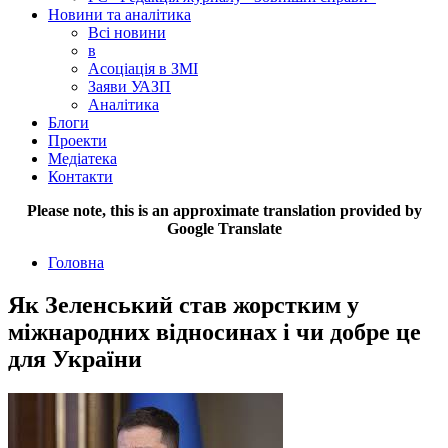
Новини та аналітика
Всі новини
в
Асоціація в ЗМІ
Заяви УАЗП
Аналітика
Блоги
Проекти
Медіатека
Контакти
Please note, this is an approximate translation provided by
Google Translate
Головна
Як Зеленський став жорстким у
міжнародних відносинах і чи добре це
для України