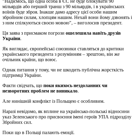
"Надіємось, що одна особа в ЄС не буде блокувати 90
мільярдів або перший транш з 90 мільярдів, і в українських
воїнів буде зброя. Інакше дамо адресу цієї особи нашим
збройним силам, хлопцям нашим. Нехай вони йому дзвонять і
з ним спілкуються своєю мовою", – виголосив президент.
Ця заява з присмаком погрози
ошелешила навіть друзів
України
.
Як виглядає, європейські союзники ставляться до критики
українського президента з розумінням – зрештою, він же
очільник країни, що воює.
Однак питання у тому, чи не шкодить публічна жорсткість
підтримці України.
Факти свідчать, що
поки якихось нездоланних чи
незворотних проблем не виникало
.
Але нинішній конфлікт із Польщею є особливим.
Наразі невідомо, як вплине на українсько-польські відносини
указ Зеленського про присвоєння імені героїв УПА підрозділу
Збройних сил.
Поки що в Польщі палають емоції.