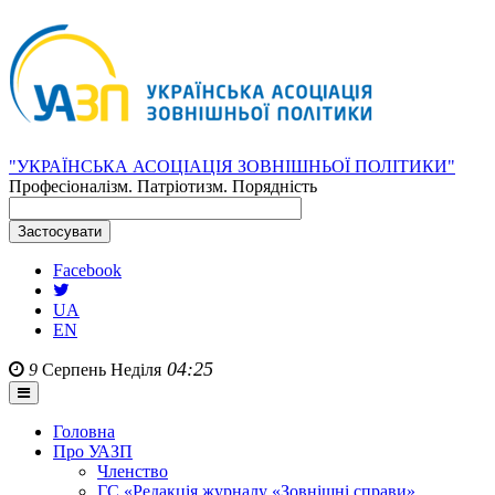
"УКРАЇНСЬКА АСОЦІАЦІЯ ЗОВНІШНЬОЇ ПОЛІТИКИ"
Професіоналізм. Патріотизм. Порядність
Facebook
UA
EN
04:25
9
Серпень
Неділя
Головна
Про УАЗП
Членство
ГС «Редакція журналу «Зовнішні справи»