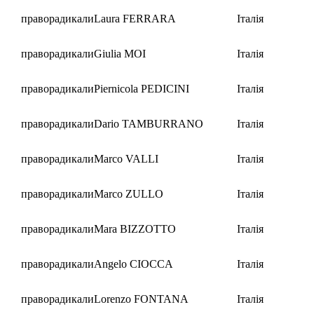
праворадикали
Laura FERRARA
Італія
праворадикали
Giulia MOI
Італія
праворадикали
Piernicola PEDICINI
Італія
праворадикали
Dario TAMBURRANO
Італія
праворадикали
Marco VALLI
Італія
праворадикали
Marco ZULLO
Італія
праворадикали
Mara BIZZOTTO
Італія
праворадикали
Angelo CIOCCA
Італія
праворадикали
Lorenzo FONTANA
Італія