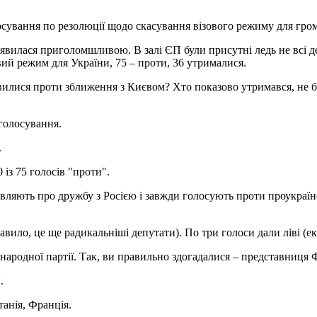
сування по резолюції щодо скасування візового режиму для гром
явилася приголомшливою. В залі ЄП були присутні ледь не всі де
ий режим для України, 75 – проти, 36 утрималися.
словилися проти зближення з Києвом? Хто показово утримався, н
голосування.
.
із 75 голосів "проти".
вляють про дружбу з Росією і завжди голосують проти проукраїнс
авило, це ще радикальніші депутати). По три голоси дали ліві (е
народної партії. Так, ви правильно здогадалися – представниця 
.
танія, Франція.