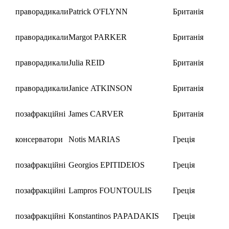
праворадикали
Patrick O'FLYNN
Британія
праворадикали
Margot PARKER
Британія
праворадикали
Julia REID
Британія
праворадикали
Janice ATKINSON
Британія
позафракційні
James CARVER
Британія
консерватори
Notis MARIAS
Греція
позафракційні
Georgios EPITIDEIOS
Греція
позафракційні
Lampros FOUNTOULIS
Греція
позафракційні
Konstantinos PAPADAKIS
Греція