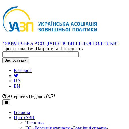
"УКРАЇНСЬКА АСОЦІАЦІЯ ЗОВНІШНЬОЇ ПОЛІТИКИ"
Професіоналізм. Патріотизм. Порядність
Facebook
UA
EN
10:51
9
Серпень
Неділя
Головна
Про УАЗП
Членство
ГС «Редакція журналу «Зовнішні справи»