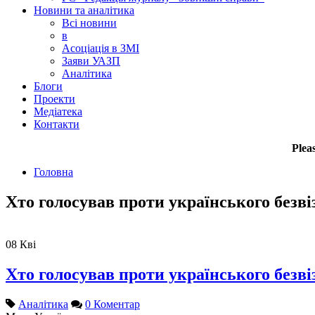
Новини та аналітика
Всі новини
в
Асоціація в ЗМІ
Заяви УАЗП
Аналітика
Блоги
Проекти
Медіатека
Контакти
Plea
Головна
Хто голосував проти українського безв
08
Кві
Хто голосував проти українського безв
Аналітика
0 Коментар