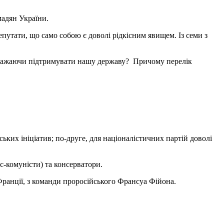
адян України.
путати, що само собою є доволі рідкісним явищем. Із семи з
е бажаючи підтримувати нашу державу? Причому перелік
ьких ініціатив; по-друге, для націоналістичних партій доволі
кс-комуністи) та консерватори.
Франції, з команди проросійського Франсуа Фійона.