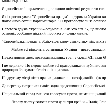
Мова
Українська
Європейський парламент оприлюднив поіменні результати голо
Як і прогнозувала "Європейська правда", підтримка України ви
половиною сотень парламентарів 521 проголосували за безвізов
Перевага друзів України – безумовна. Але хто є ті 75, що ви
останніх особливо цікавий, про нього – дещо нижче.
"Європейська правда" публікує детальну статистику підсумків 
Майже всі відкриті противники України – праворадикали
Представники двох праворадикальних груп у складі ЄП дали 60 
І це не дивно. По-перше, майже всі праворадикали публічно зая
природно блокувати безвізові ініціативи.
На другому місці після правих радикалів – позафракційні (як пр
До переліку потрапила навіть одна представниця Європейської 
Національний склад тих, хто голосував проти, не менш цікавий
Левову частку голосів проти дали три країни – Італія, Бри