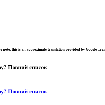
se note, this is an approximate translation provided by Google Tran
ізу? Повний список
ізу? Повний список