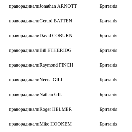
праворадикали
Jonathan ARNOTT
Британія
праворадикали
Gerard BATTEN
Британія
праворадикали
David COBURN
Британія
праворадикали
Bill ETHERIDG
Британія
праворадикали
Raymond FINCH
Британія
праворадикали
Neena GILL
Британія
праворадикали
Nathan GIL
Британія
праворадикали
Roger HELMER
Британія
праворадикали
Mike HOOKEM
Британія