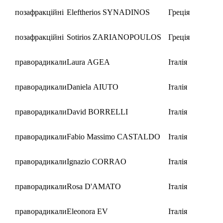
позафракційні
Eleftherios SYNADINOS
Греція
позафракційні
Sotirios ZARIANOPOULOS
Греція
праворадикали
Laura AGEA
Італія
праворадикали
Daniela AIUTO
Італія
праворадикали
David BORRELLI
Італія
праворадикали
Fabio Massimo CASTALDO
Італія
праворадикали
Ignazio CORRAO
Італія
праворадикали
Rosa D'AMATO
Італія
праворадикали
Eleonora EV
Італія