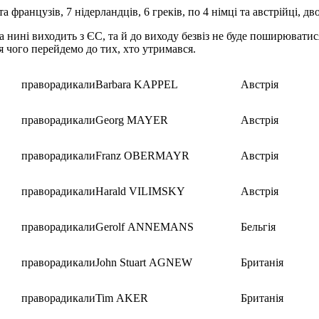
а французів, 7 нідерландців, 6 греків, по 4 німці та австрійці, дв
а нині виходить з ЄС, та й до виходу безвіз не буде поширюватися
я чого перейдемо до тих, хто утримався.
праворадикали
Barbara KAPPEL
Австрія
праворадикали
Georg MAYER
Австрія
праворадикали
Franz OBERMAYR
Австрія
праворадикали
Harald VILIMSKY
Австрія
праворадикали
Gerolf ANNEMANS
Бельгія
праворадикали
John Stuart AGNEW
Британія
праворадикали
Tim AKER
Британія