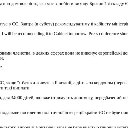
про домовленість, яка має запобігти виходу Британії зі складу 
ус в ЄС. Завтра (в суботу) рекомендуватиму її кабінету міністрів
U. I will be recommending it to Cabinet tomorrow. Press conference short
умовами членства, в деяких сферах вона не виконує європейські д
и.
".
ЄС, якщо їх батьки живуть в Британії, а діти – за кордоном (пере
и такі виплати.
 для 34000 дітей, що вже отримують допомогу, передбачений пер
о подальше посилення політичної інтеграції країни ЄС не буде п
нського виборця. Британія і зараз не бере участь о глибшій інтег