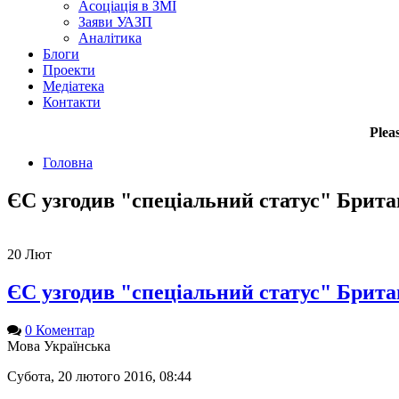
Асоціація в ЗМІ
Заяви УАЗП
Аналітика
Блоги
Проекти
Медіатека
Контакти
Plea
Головна
ЄС узгодив "спеціальний статус" Британ
20
Лют
ЄС узгодив "спеціальний статус" Британ
0 Коментар
Мова
Українська
Субота, 20 лютого 2016, 08:44