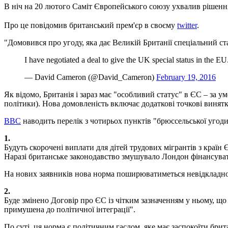
В ніч на 20 лютого Саміт Європейського союзу ухвалив рішення 
Про це повідомив британський прем'єр в своєму
twitter
.
"Домовився про угоду, яка дає Великій Британії спеціальний стат
I have negotiated a deal to give the UK special status in the E
— David Cameron (@David_Cameron)
February 19, 2016
Як відомо, Британія і зараз має "особливий статус" в ЄС – за 
політики). Нова домовленість включає додаткові точкові винятк
BBC
наводить перелік з чотирьох пунктів "брюссельської угоди
1.
Будуть скорочені виплати для дітей трудових мігрантів з країн 
Наразі британське законодавство змушувало Лондон фінансуват
На нових заявників нова норма поширюватиметься невідкладно,
2.
Буде змінено Договір про ЄС із чітким зазначенням у ньому, щ
примушена до політичної інтеграції".
По суті, ця норма є політичним гаслом, яке має заспокоїти брита