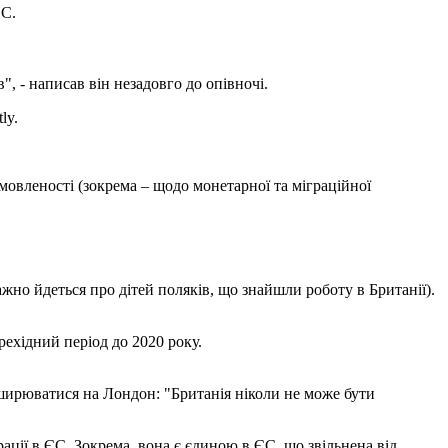
ЄС.
", - написав він незадовго до опівночі.
ly.
омовленості (зокрема – щодо монетарної та міграційної
важно йдеться про дітей поляків, що знайшли роботу в Британії).
ехідний період до 2020 року.
оширюватися на Лондон: "Британія ніколи не може бути
рації в ЄС. Зокрема, вона є єдиною в ЄС, що звільнена від