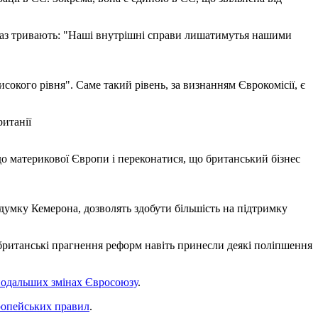
араз тривають: "Наші внутрішні справи лишатимутья нашими
сокого рівня". Саме такий рівень, за визнанням Єврокомісії, є
итанії
до материкової Європи і переконатися, що британський бізнес
 думку Кемерона, дозволять здобути більшість на підтримку
а британські прагнення реформ навіть принесли деякі поліпшення
 подальших змінах Євросоюзу
.
вропейських правил
.