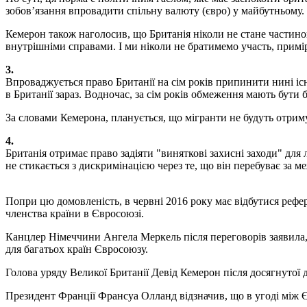
зобов’язання впровадити спільну валюту (євро) у майбутньому.
Кемерон також наголосив, що Британія ніколи не стане частин
внутрішніми справами. І ми ніколи не братимемо участь, примір
3.
Впроваджується право Британії на сім років припинити нині існ
в Британії зараз. Водночас, за сім років обмеження мають бути 
За словами Кемерона, планується, що мігранти не будуть отри
4.
Британія отримає право задіяти "виняткові захисні заходи" дл
не стикається з дискримінацією через те, що він перебуває за 
Попри цю домовленість, в червні 2016 року має відбутися рефер
членства країни в Євросоюзі.
Канцлер Німеччини Ангела Меркель після переговорів заявила
для багатьох країн Євросоюзу.
Голова уряду Великої Британії Девід Кемерон після досягнутої
Президент Франції Франсуа Олланд відзначив, що в угоді між