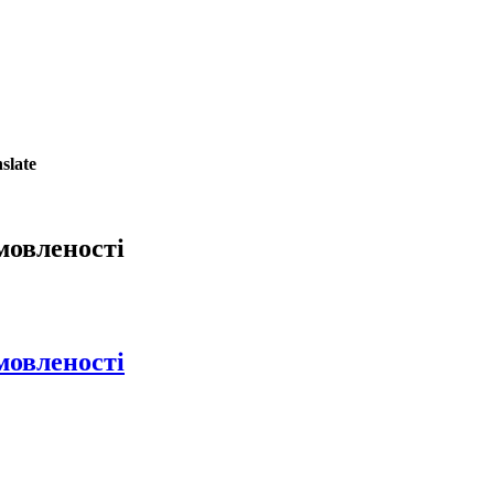
slate
мовленості
мовленості