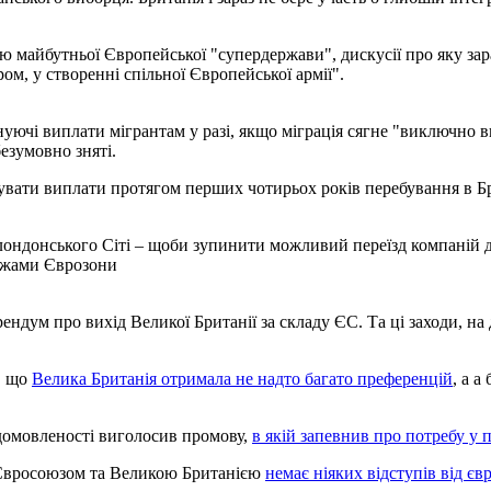
ою майбутньої Європейської "супердержави", дискусії про яку з
ом, у створенні спільної Європейської армії".
уючі виплати мігрантам у разі, якщо міграція сягне "виключно ви
безумовно зняті.
мувати виплати протягом перших чотирьох років перебування в Бр
я лондонського Сіті – щоби зупинити можливий переїзд компаній 
межами Єврозони
ендум про вихід Великої Британії за складу ЄС. Та ці заходи, на
, що
Велика Британія отримала не надто багато преференцій
, а 
 домовленості виголосив промову,
в якій запевнив про потребу у
 Євросоюзом та Великою Британією
немає ніяких відступів від є