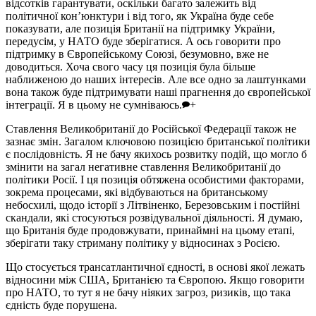
відсотків гарантувати, оскільки багато залежить від
політичної кон’юнктури і від того, як Україна буде себе
показувати, але позиція Британії на підтримку України,
передусім, у НАТО буде зберігатися. А ось говорити про
підтримку в Європейському Союзі, безумовно, вже не
доводиться. Хоча свого часу ця позиція була більше
наближеною до наших інтересів. Але все одно за лаштунками
вона також буде підтримувати наші прагнення до європейської
інтеграції. Я в цьому не сумніваюсь.
+
Ставлення Великобританії до Російської Федерації також не
зазнає змін. Загалом ключовою позицією британської політики
є послідовність. Я не бачу якихось розвитку подій, що могло б
змінити на загал негативне ставлення Великобританії до
політики Росії. І ця позиція обтяжена особистими факторами,
зокрема процесами, які відбуваються на британському
небосхилі, щодо історії з Літвіненко, Березовським і постійні
скандали, які стосуються розвідувальної діяльності. Я думаю,
що Британія буде продовжувати, принаймні на цьому етапі,
зберігати таку стриману політику у відносинах з Росією.
Що стосується трансатлантичної єдності, в основі якої лежать
відносини між США, Британією та Європою. Якщо говорити
про НАТО, то тут я не бачу ніяких загроз, ризиків, що така
єдність буде порушена.