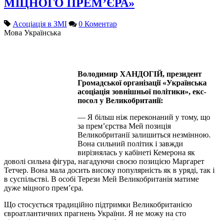
МІЦНОГО ПРЕМ’ЄРА»
Асоціація в ЗМІ
0 Коментар
Мова
Українська
Володимир ХАНДОГIЙ, президент
Громадської організації «Українська
асоціація зовнішньої політики», екс-
посол у Великобританії:
— Я більш ніж переконаний у тому, що
за прем’єрства Мей позиція
Великобританії залишиться незмінною.
Вона сильний політик і завжди
вирізнялась у кабінеті Кемерона як
доволі сильна фігура, нагадуючи своєю позицією Маргарет
Тетчер. Вона мала досить високу популярність як в уряді, так і
в суспільстві. В особі Терези Мей Великобританія матиме
дуже міцного прем’єра.
Що стосується традиційно підтримки Великобританією
євроатлантичних прагнень України. Я не можу на сто