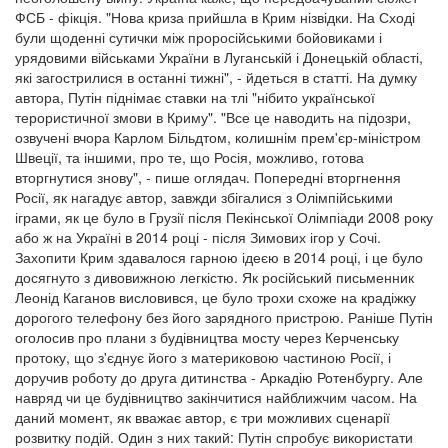
ФСБ - фікція. "Нова криза прийшла в Крим нізвідки. На Сході
були щоденні сутички між проросійськими бойовиками і
урядовими військами України в Луганській і Донецькій області,
які загострилися в останні тижні", - йдеться в статті. На думку
автора, Путін піднімає ставки на тлі "нібито української
терористичної змови в Криму". "Все це наводить на підозри,
озвучені вчора Карлом Більдтом, колишнім прем'єр-міністром
Швеції, та іншими, про те, що Росія, можливо, готова
вторгнутися знову", - пише оглядач. Попередні вторгнення
Росії, як нагадує автор, завжди збігалися з Олімпійськими
іграми, як це було в Грузії після Пекінської Олімпіади 2008 року
або ж на Україні в 2014 році - після Зимових ігор у Сочі.
Захопити Крим здавалося гарною ідеєю в 2014 році, і це було
досягнуто з дивовижною легкістю. Як російський письменник
Леонід Каганов висловився, це було трохи схоже на крадіжку
дорогого телефону без його зарядного пристрою. Раніше Путін
оголосив про плани з будівництва мосту через Керченську
протоку, що з'єднує його з материковою частиною Росії, і
доручив роботу до друга дитинства - Аркадію Ротенбургу. Але
навряд чи це будівництво закінчитися найближчим часом. На
даний момент, як вважає автор, є три можливих сценарії
розвитку подій. Один з них такий: Путін спробує використати