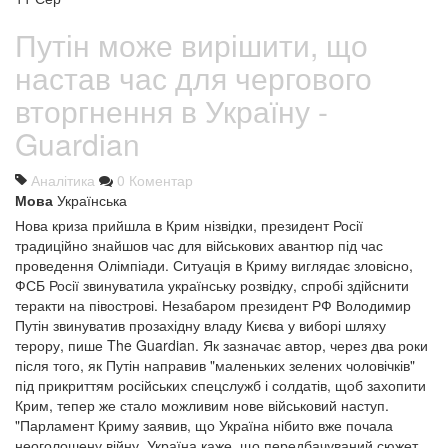
Путін може вирішити, що
настав час для чергового
вторгнення в Україну -
Guardian
Аналітика
0 Коментар
Мова
Українська
Нова криза прийшла в Крим нізвідки, президент Росії
традиційно знайшов час для військових авантюр під час
проведення Олімпіади. Ситуація в Криму виглядає зловісно,
ФСБ Росії звинуватила українську розвідку, спробі здійснити
теракти на півострові. Незабаром президент РФ Володимир
Путін звинуватив прозахідну владу Києва у виборі шляху
терору, пише The Guardian. Як зазначає автор, через два роки
після того, як Путін направив "маленьких зелених чоловічків"
під прикриттям російських спецслужб і солдатів, щоб захопити
Крим, тепер же стало можливим нове військовий наступ.
"Парламент Криму заявив, що Україна нібито вже почала
неоголошену війну. Україна каже, що передбачуваний сюжет