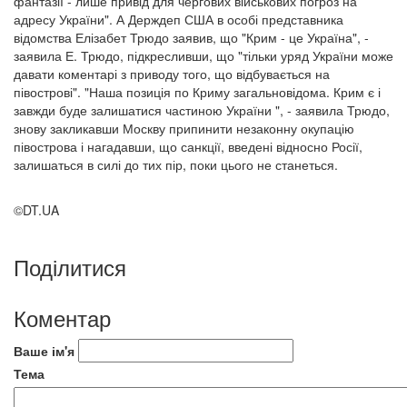
фантазії - лише привід для чергових військових погроз на
адресу України". А Держдеп США в особі представника
відомства Елізабет Трюдо заявив, що "Крим - це Україна", -
заявила Е. Трюдо, підкресливши, що "тільки уряд України може
давати коментарі з приводу того, що відбувається на
півострові". "Наша позиція по Криму загальновідома. Крим є і
завжди буде залишатися частиною України ", - заявила Трюдо,
знову закликавши Москву припинити незаконну окупацію
півострова і нагадавши, що санкції, введені відносно Росії,
залишаться в силі до тих пір, поки цього не станеться.
©DT.UA
Поділитися
Коментар
Ваше ім'я
Тема