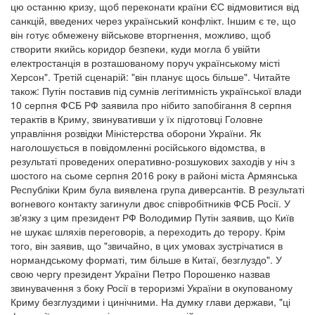
цю останню кризу, щоб переконати країни ЄС відмовитися від
санкцій, введених через український конфлікт. Іншим є те, що
він готує обмежену військове вторгнення, можливо, щоб
створити якийсь коридор безпеки, куди могла б увійти
електростанція в розташованому поруч українському місті
Херсон". Третій сценарій: "він планує щось більше". Читайте
також: Путін поставив під сумнів легітимність української влади
10 серпня ФСБ РФ заявила про нібито запобігання 8 серпня
терактів в Криму, звинувативши у їх підготовці Головне
управління розвідки Міністерства оборони України. Як
наголошується в повідомленні російського відомства, в
результаті проведених оперативно-розшукових заходів у ніч з
шостого на сьоме серпня 2016 року в районі міста Армянська
Республіки Крим була виявлена група диверсантів. В результаті
вогневого контакту загинули двоє співробітників ФСБ Росії. У
зв'язку з цим президент РФ Володимир Путін заявив, що Київ
не шукає шляхів переговорів, а переходить до терору. Крім
того, він заявив, що "звичайно, в цих умовах зустрічатися в
нормандському форматі, тим більше в Китаї, безглуздо". У
свою чергу президент України Петро Порошенко назвав
звинувачення з боку Росії в тероризмі України в окупованому
Криму безглуздими і цинічними. На думку глави держави, "ці