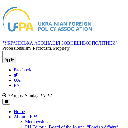
"УКРАЇНСЬКА АСОЦІАЦІЯ ЗОВНІШНЬОЇ ПОЛІТИКИ"
Professionalism. Patriotism. Propriety.
Facebook
UA
EN
10:12
9
August
Sunday
Home
About UFPA
Membership
PU Editorial Board of the Journal “Foreign Affairs”