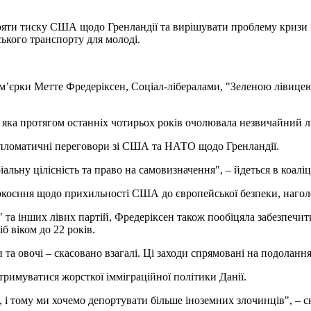
тояти тиску США щодо Гренландії та вирішувати проблему кризи 
ського транспорту для молоді.
’єрки Метте Фредеріксен, Соціал-лібералами, "Зеленою лівицею
, яка протягом останніх чотирьох років очолювала незвичайний л
ипломатичні переговори зі США та НАТО щодо Гренландії.
іальну цілісність та право на самовизначення", – йдеться в коаліц
покоєння щодо прихильності США до європейської безпеки, нагол
 та інших лівих партій, Фредеріксен також пообіцяла забезпечи
б віком до 22 років.
та овочі – скасовано взагалі. Ці заходи спрямовані на подолання
отримуватися жорсткої імміграційної політики Данії.
 і тому ми хочемо депортувати більше іноземних злочинців", – с