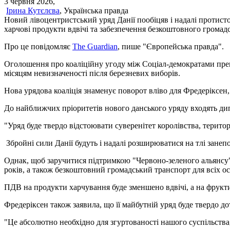
3 червня 2026,
Ірина Кутєлєва
, Українська правда
Новий лівоцентристський уряд Данії пообіцяв і надалі протис
харчові продукти вдвічі та забезпечення безкоштовного громад
Про це повідомляє
The Guardian
, пише "Європейська правда".
Оголошення про коаліційну угоду між Соціал-демократами прем
місяцям невизначеності після березневих виборів.
Нова урядова коаліція знаменує поворот вліво для Фредеріксен
До найближчих пріоритетів нового данського уряду входять д
"Уряд буде твердо відстоювати суверенітет королівства, територ
Збройні сили Данії будуть і надалі розширюватися на тлі зане
Однак, щоб заручитися підтримкою "Червоно-зеленого альянсу"
років, а також безкоштовний громадський транспорт для всіх осі
ПДВ на продукти харчування буде зменшено вдвічі, а на фрукти 
Фредеріксен також заявила, що її майбутній уряд буде твердо д
"Це абсолютно необхідно для згуртованості нашого суспільства,