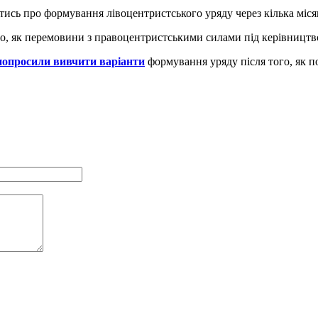
тись про формування лівоцентристського уряду через кілька міся
го, як перемовини з правоцентристськими силами під керівницт
попросили вивчити варіанти
формування уряду після того, як п