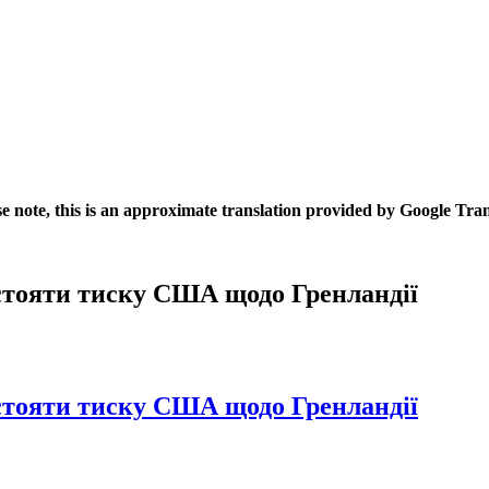
se note, this is an approximate translation provided by Google Tran
истояти тиску США щодо Гренландії
истояти тиску США щодо Гренландії