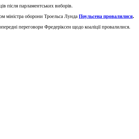
ців після парламентських виборів.
вом міністра оборони Троельса Лунда
Поульсена провалилися
.
опередні переговори Фредеріксен щодо коаліції провалилися.