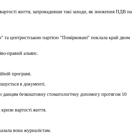
вартості життя, запровадивши такі заходи, як зниження ПДВ на
" та центристською партією "Помірковані" поклала край двом
іво-правий альянс.
ійній програмі.
ошується в документі.
ти данцям безкоштовну стоматологічну допомогу протягом 10
 кризи вартості життя.
казала вона журналістам.