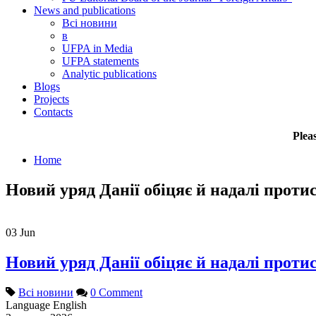
News and publications
Всі новини
в
UFPA in Media
UFPA statements
Analytic publications
Blogs
Projects
Contacts
Plea
Home
Новий уряд Данії обіцяє й надалі прот
03
Jun
Новий уряд Данії обіцяє й надалі прот
Всі новини
0 Comment
Language
English