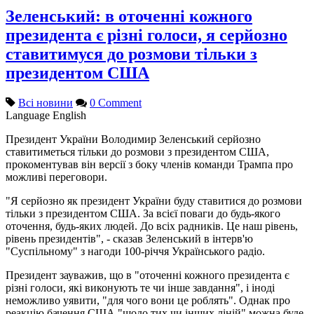
Зеленський: в оточенні кожного
президента є різні голоси, я серйозно
ставитимуся до розмови тільки з
президентом США
Всі новини
0 Comment
Language
English
Президент України Володимир Зеленський серйозно
ставитиметься тільки до розмови з президентом США,
прокоментував він версії з боку членів команди Трампа про
можливі переговори.
"Я серйозно як президент України буду ставитися до розмови
тільки з президентом США. За всієї поваги до будь-якого
оточення, будь-яких людей. До всіх радників. Це наш рівень,
рівень президентів", - сказав Зеленський в інтерв'ю
"Суспільному" з нагоди 100-річчя Українського радіо.
Президент зауважив, що в "оточенні кожного президента є
різні голоси, які виконують те чи інше завдання", і іноді
неможливо уявити, "для чого вони це роблять". Однак про
реакцію бачення США "щодо тих чи інших ліній" можна буде