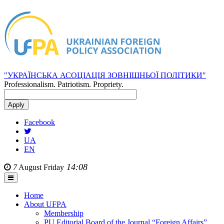
"УКРАЇНСЬКА АСОЦІАЦІЯ ЗОВНІШНЬОЇ ПОЛІТИКИ"
Professionalism. Patriotism. Propriety.
Facebook
UA
EN
14:08
7
August
Friday
Home
About UFPA
Membership
PU Editorial Board of the Journal “Foreign Affairs”