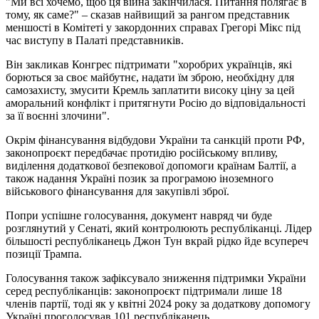
"Ми всі хочемо, щоб ця війна закінчилася. Питання полягає в
тому, як саме?" – сказав найвищий за рангом представник
меншості в Комітеті у закордонних справах Грегорі Мікс під
час виступу в Палаті представників.
Він закликав Конгрес підтримати "хоробрих українців, які
борються за своє майбутнє, надати їм зброю, необхідну для
самозахисту, змусити Кремль заплатити високу ціну за цей
аморальний конфлікт і притягнути Росію до відповідальності
за її воєнні злочини".
Окрім фінансування відбудови України та санкцій проти РФ,
законопроєкт передбачає протидію російському впливу,
виділення додаткової безпекової допомоги країнам Балтії, а
також надання Україні позик за програмою іноземного
військового фінансування для закупівлі зброї.
Попри успішне голосування, документ навряд чи буде
розглянутий у Сенаті, який контролюють республіканці. Лідер
більшості республіканець Джон Тун вкрай рідко йде всупереч
позиції Трампа.
Голосування також зафіксувало зниження підтримки України
серед республіканців: законопроєкт підтримали лише 18
членів партії, тоді як у квітні 2024 року за додаткову допомогу
Україні проголосував 101 республіканець.