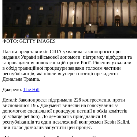
ФОТО: GETTY IMAGES
Палата представників США ухвалила законопроєкт про
надання Україні військової допомоги, підтримку відбудови та
запровадження нових санкцій проти Росії. Рішення ухвалили
в обхід традиційної процедури завдяки голосам частини
республіканців, які пішли всупереч позиції президента
Дональда Трампа.
Джерело:
The Hill
Деталі: Законопроєкт підтримали 226 конгресменів, проти
висловилися 195. Документ винесли на голосування за
допомогою спеціальної процедури петиції в обхід комітетів
(discharge petition). До демократів приєдналися 18
республіканців та один незалежний конгресмен Кевін Кайлі,
чий голос дозволив запустити цей процес.