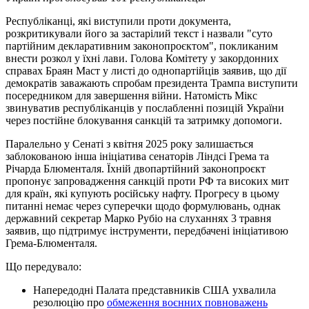
Республіканці, які виступили проти документа,
розкритикували його за застарілий текст і назвали "суто
партійним декларативним законопроєктом", покликаним
внести розкол у їхні лави. Голова Комітету у закордонних
справах Браян Маст у листі до однопартійців заявив, що дії
демократів заважають спробам президента Трампа виступити
посередником для завершення війни. Натомість Мікс
звинуватив республіканців у послабленні позицій України
через постійне блокування санкцій та затримку допомоги.
Паралельно у Сенаті з квітня 2025 року залишається
заблокованою інша ініціатива сенаторів Ліндсі Грема та
Річарда Блюменталя. Їхній двопартійний законопроєкт
пропонує запровадження санкцій проти РФ та високих мит
для країн, які купують російську нафту. Прогресу в цьому
питанні немає через суперечки щодо формулювань, однак
державний секретар Марко Рубіо на слуханнях 3 травня
заявив, що підтримує інструменти, передбачені ініціативою
Грема-Блюменталя.
Що передувало:
Напередодні Палата представників США ухвалила
резолюцію про
обмеження воєнних повноважень