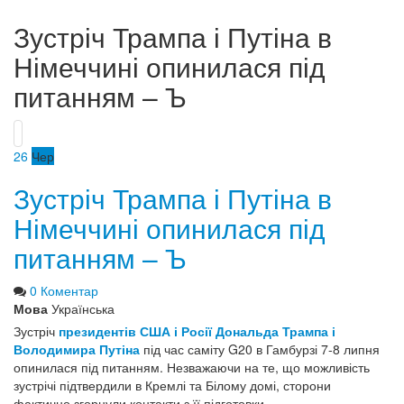
Зустріч Трампа і Путіна в
Німеччині опинилася під
питанням – Ъ
26
Чер
Зустріч Трампа і Путіна в
Німеччині опинилася під
питанням – Ъ
0 Коментар
Мова
Українська
Зустріч
президентів США і Росії Дональда Трампа і
Володимира Путіна
під час саміту G20 в Гамбурзі 7-8 липня
опинилася під питанням. Незважаючи на те, що можливість
зустрічі підтвердили в Кремлі та Білому домі, сторони
фактично згорнули контакти з її підготовки.