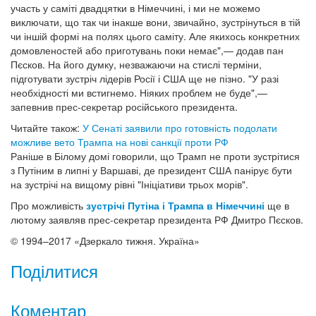
участь у саміті двадцятки в Німеччині, і ми не можемо
виключати, що так чи інакше вони, звичайно, зустрінуться в тій
чи іншій формі на полях цього саміту. Але якихось конкретних
домовленостей або приготувань поки немає",— додав пан
Пєсков. На його думку, незважаючи на стислі терміни,
підготувати зустріч лідерів Росії і США ще не пізно. "У разі
необхідності ми встигнемо. Ніяких проблем не буде",—
запевнив прес-секретар російського президента.
Читайте також:
У Сенаті заявили про готовність подолати
можливе вето Трампа на нові санкції проти РФ
Раніше в Білому домі говорили, що Трамп не проти зустрітися
з Путіним в липні у Варшаві, де президент США панірує бути
на зустрічі на вищому рівні "Ініціативи трьох морів".
Про можливість
зустрічі Путіна і Трампа в Німеччині
ще в
лютому заявляв прес-секретар президента РФ Дмитро Пєсков.
© 1994–2017 «Дзеркало тижня. Україна»
Поділитися
Коментар