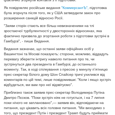
Як повідомляє російське видання
"КоммерсантЪ",
підготовка
була згорнута після того, як у США затвердили закон про
розширення санкцій відносно Росії.
"Заяви сторін стають все більш невизначеними на тлі
зростаючої турбулентності у двосторонніх відносинах, яка
фактично призвела до згортання роботи з підготовки зустрічі в
Гамбурзі", - пише Видання.
Видання зазначає, що останні заяви офіційних осіб у
Вашингтоні та Москві показують: сторони, можливо, віддадуть
перевагу зберегти інтригу навколо питання про те, чи
зустрінуться два президента в Гамбурзі, до останнього
моменту. Так, в ході спілкування з пресою у минулу п'ятницю
прес-секретар Білого дому Шон Спайсер тричі ухилився від
коментарів по цій темі, лише повідомивши: "Коли і якщо зустріч
відбудеться, ми вам про неї відзвітуємо".
Приблизно також заявив прес-секретар Володимира Путіна
Дмитро Пєсков. "Поки зустріч ніяк не готується, і на 7 липня
поки нічого не заплановано",— заявив він, відповідаючи на
питання, що цікавить всіх головне питання. "Ми виходимо з
того, що президент Путін і президент Трамп будуть приймати