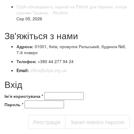
США обговорюють ліцензії на Patriot для України, попри
сумніви Трампа, - Reuters
Сер 05, 2026
Зв'яжіться з нами
Адреса:
01001, Київ, провулок Рильський, будинок №6,
7-й поверх
Телефон:
+380 44 277 94 24
Email:
office@ufpa.org.ua
Вхід
Ім’я користувача
*
Пароль
*
Реєстрація
Запит нового паролю