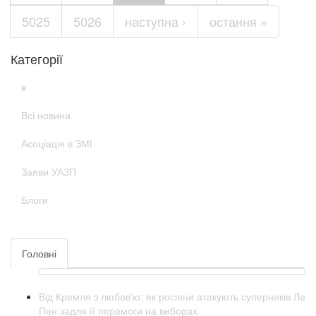
5025
5026
наступна ›
остання »
Категорії
в
Всі новини
Асоціація в ЗМІ
Заяви УАЗП
Блоги
Головні
Від Кремля з любов'ю: як росіяни атакують суперників Ле
Пен задля її перемоги на виборах