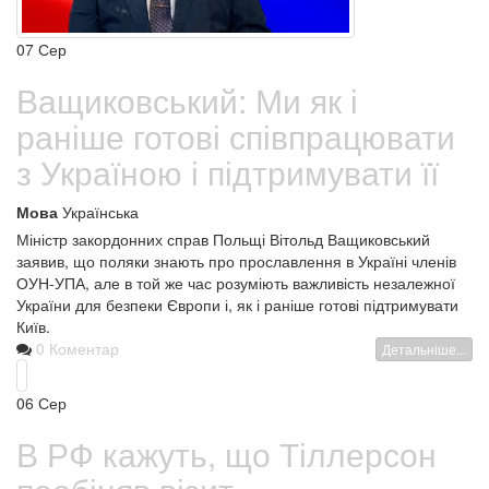
07
Сер
Ващиковський: Ми як і
раніше готові співпрацювати
з Україною і підтримувати її
Мова
Українська
Міністр закордонних справ Польщі Вітольд Ващиковський
заявив, що поляки знають про прославлення в Україні членів
ОУН-УПА, але в той же час розуміють важливість незалежної
України для безпеки Європи і, як і раніше готові підтримувати
Київ.
0 Коментар
Детальніше...
06
Сер
В РФ кажуть, що Тіллерсон