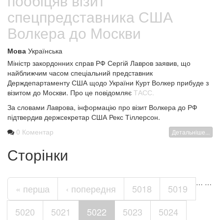
пообіцяв візит
спецпредставника США
Волкера до Москви
Мова
Українська
Міністр закордонних справ РФ Сергій Лавров заявив, що
найближчим часом спеціальний представник
Держдепартаменту США щодо України Курт Волкер прибуде з
візитом до Москви. Про це повідомляє
ТАСС.
За словами Лаврова, інформацію про візит Волкера до РФ
підтвердив держсекретар США Рекс Тіллерсон.
0 Коментар
Детальніше...
Сторінки
…
…
« перша
‹ попередня
5018
5019
5020
5021
5022
5023
5024