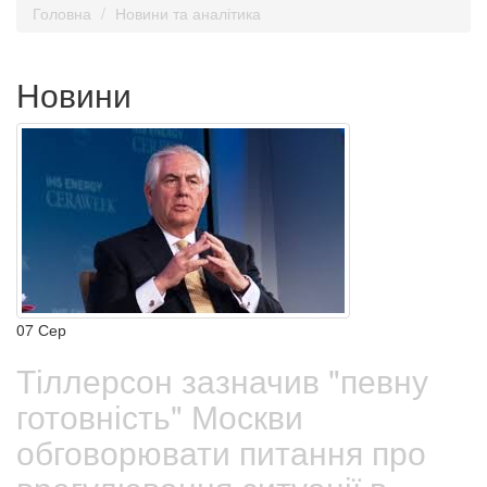
Головна
Новини та аналітика
Новини
07
Сер
Тіллерсон зазначив "певну
готовність" Москви
обговорювати питання про