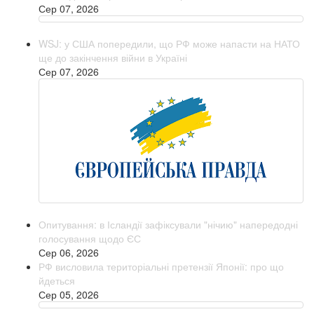
Сер 07, 2026
WSJ: у США попередили, що РФ може напасти на НАТО
ще до закінчення війни в Україні
Сер 07, 2026
Опитування: в Ісландії зафіксували "нічию" напередодні
голосування щодо ЄС
Сер 06, 2026
РФ висловила територіальні претензії Японії: про що
йдеться
Сер 05, 2026