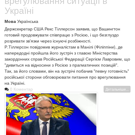
врегулювання ситуації в
Україні
Мова
Українська
Держсекретар США Рекс Тіллерсон заявив, що Вашингтон
готовий продовжувати співпрацю з Росією, і що безглуздо
розривати зв'язки через існуючі розбіжності.
Р.Тіллерсон повідомив журналістам в Манілі (Філіппіни), де
напередодні пройшла його зустріч з главою Міністерства
закордонних справ Російської Федерації Сергієм Лавровим, що
"дивиться на відносини з Росією з прагматичних позицій".
Так, за його словами, він на зустрічі побачив "певну готовність"
російської сторони обговорювати питання про врегулювання
на Україні.
0 Коментар
Детальніше...