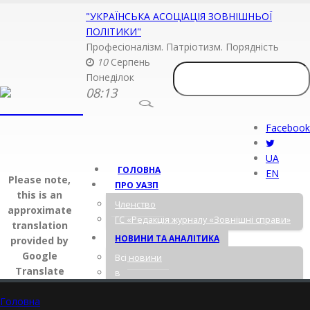
"УКРАЇНСЬКА АСОЦІАЦІЯ ЗОВНІШНЬОЇ
ПОЛІТИКИ"
Професіоналізм. Патріотизм. Порядність
10
Серпень
Понеділок
08:13
Facebook
UA
ГОЛОВНА
EN
Please note,
ПРО УАЗП
this is an
Членство
approximate
ГС «Редакція журналу «Зовнішні справи»
translation
НОВИНИ ТА АНАЛІТИКА
provided by
Google
Всі новини
Translate
в
Асоціація в ЗМІ
Головна
Заяви УАЗП