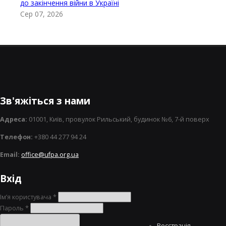
до закінчення війни в Україні
Сер 07, 2026
Зв'яжіться з нами
Адреса:
01001, Київ, провулок Рильський, будинок №6, 7-й поверх
Телефон:
+380 44 277 94 24
Email:
office@ufpa.org.ua
Вхід
Ім’я користувача
*
Пароль
*
Реєстрація