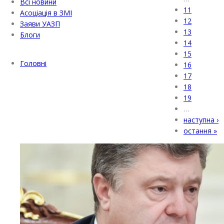
Всі новини
11
Асоціація в ЗМІ
12
Заяви УАЗП
13
Блоги
14
15
Головні
16
17
18
19
…
наступна ›
остання »