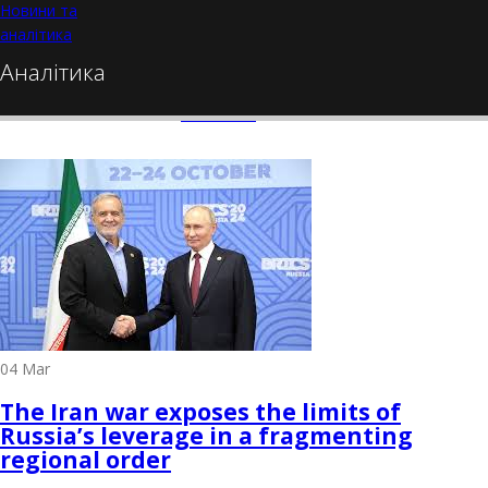
Новини та
Аналітика
аналітика
БЛОГИ
Аналітика
ПРОЕКТИ
МЕДІАТЕКА
КОНТАКТИ
04
Mar
The Iran war exposes the limits of
Russia’s leverage in a fragmenting
regional order