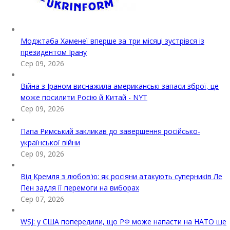
Моджтаба Хаменеї вперше за три місяці зустрівся із
президентом Ірану
Сер 09, 2026
Війна з Іраном виснажила американські запаси зброї, це
може посилити Росію й Китай - NYT
Сер 09, 2026
Папа Римський закликав до завершення російсько-
української війни
Сер 09, 2026
Від Кремля з любов'ю: як росіяни атакують суперників Ле
Пен задля її перемоги на виборах
Сер 07, 2026
WSJ: у США попередили, що РФ може напасти на НАТО ще