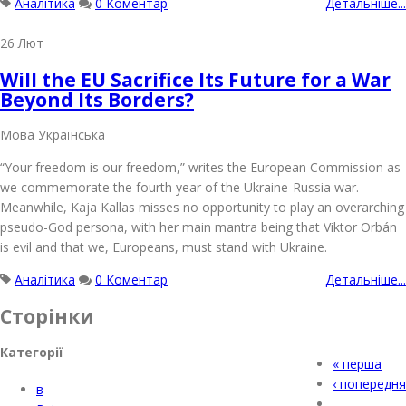
Аналітика
0 Коментар
Детальніше...
26
Лют
Will the EU Sacrifice Its Future for a War
Beyond Its Borders?
Мова
Українська
“Your freedom is our freedom,” writes the European Commission as
we commemorate the fourth year of the Ukraine-Russia war.
Meanwhile, Kaja Kallas misses no opportunity to play an overarching
pseudo-God persona, with her main mantra being that Viktor Orbán
is evil and that we, Europeans, must stand with Ukraine.
Аналітика
0 Коментар
Детальніше...
Сторінки
Категорії
« перша
‹ попередня
в
…