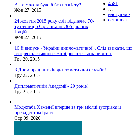
4581
А чи можна було б без плагіату?
…
Жов 27, 2015
наступна ›
остання »
24 жовтня 2015 року світ відзначає 70-
ту річницю Організації Об’єднаних
Націй
Жов 27, 2015
16-й випуск «України дипломатичної». Слід звикати, що
історія стає такою само зброєю як танк чи літак
Гру 20, 2015
З Днем працівників дипломатичної служби!
Гру 22, 2015
Дипломатичній Академії - 20 років!
Гру 25, 2015
Моджтаба Хаменеї вперше за три місяці зустрівся із
президентом Ірану
Сер 09, 2026