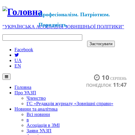
Професіоналізм. Патріотизм.
Порядність
"УКРАЇНСЬКА АСОЦІАЦІЯ ЗОВНІШНЬОЇ ПОЛІТИКИ"
Facebook
UA
EN
10
СЕРПЕНЬ
11:47
ПОНЕДІЛОК
Головна
Про УАЗП
Членство
ГС «Редакція журналу «Зовнішні справи»
Новини та аналітика
Всі новини
в
Асоціація в ЗМІ
Заяви УАЗП