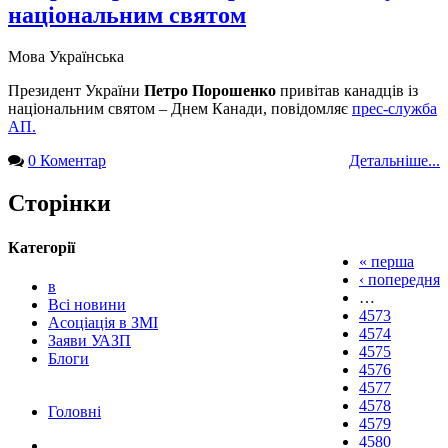
національним святом
Мова
Українська
Президент України
Петро Порошенко
привітав канадців із
національним святом – Днем Канади, повідомляє
прес-служба
АП.
0 Коментар
Детальніше...
Сторінки
Категорії
« перша
‹ попередня
в
…
Всі новини
4573
Асоціація в ЗМІ
4574
Заяви УАЗП
4575
Блоги
4576
4577
4578
Головні
4579
4580