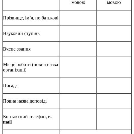
мовою
мовою
Прізвище, ім’я, по батькові
Науковий ступінь
Вчене звання
Місце роботи (повна назва
організації)
Посада
Повна назва доповіді
Контактний телефон,
е-
mail