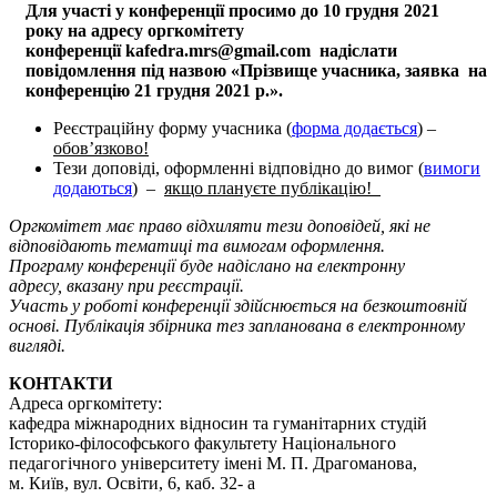
Для участі у конференції просимо до 10 грудня 2021
року на адресу оргкомітету
конференції kafedra.mrs@gmail.com надіслати
повідомлення під назвою «Прізвище учасника, заявка на
конференцію 21 грудня 2021 р.».
Реєстраційну форму учасника (
форма додається
) –
обов’язково!
Тези доповіді, оформленні відповідно до вимог (
вимоги
додаються
) –
якщо плануєте публікацію!
Оргкомітет має право відхиляти тези доповідей, які не
відповідають тематиці та вимогам оформлення.
Програму конференції
буде надіслано на електронну
адресу, вказану при реєстрації.
Участь у роботі конференції здійснюється на безкоштовній
основі. Публікація збірника тез запланована в електронному
вигляді.
КОНТАКТИ
Адреса оргкомітету:
кафедра міжнародних відносин та гуманітарних студій
Історико-філософського факультету Національного
педагогічного університету імені М. П. Драгоманова,
м. Київ, вул. Освіти, 6, каб. 32- а