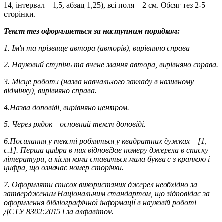
14, інтервал – 1,5, абзац 1,25), всі поля – 2 см. Обсяг тез 2-5
сторінки.
Текст тез оформляється за наступним порядком:
1. Ім'я та прізвище автора (авторів), вирівняно справа
2. Науковий ступінь та вчене звання автора, вирівняно справа.
3. Місце роботи (назва навчального закладу в називному
відмінку), вирівняно справа.
4.Назва доповіді, вирівняно центром.
5. Через рядок – основний текст доповіді.
6.Посилання у тексті робляться у квадратних дужках – [
1,
с.1
]. Перша цифра в них відповідає номеру джерела в списку
літератури, а після коми ставиться мала буква с з крапкою і
цифра, що означає номер сторінки.
7. Оформляти список використаних джерел необхідно за
затвердженим Національним стандартом, що відповідає за
оформлення бібліографічної інформації в науковій роботі
ДСТУ 8302:2015 і за алфавітом.