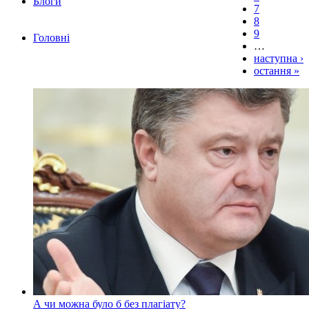
Блоги
7
8
9
Головні
…
наступна ›
остання »
А чи можна було б без плагіату?