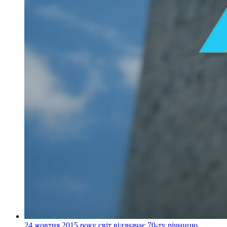
24 жовтня 2015 року світ відзначає 70-ту річницю