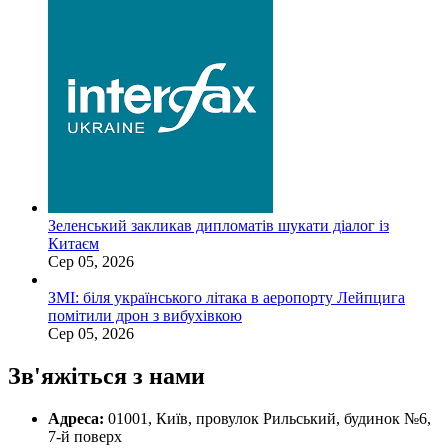
Зеленський закликав дипломатів шукати діалог із
Китаєм
Сер 05, 2026
ЗМІ: біля українського літака в аеропорту Лейпцига
помітили дрон з вибухівкою
Сер 05, 2026
Зв'яжіться з нами
Адреса:
01001, Київ, провулок Рильський, будинок №6,
7-й поверх