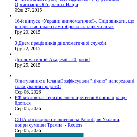
Організації Об’єднаних Націй
Жов 27, 2015
16-й випуск «України дипломатичної». Слід звикати, що
історія стає такою само зброєю як танк чи літак
Гру 20, 2015
З Днем працівників дипломатичної служби!
Гру 22, 2015
Дипломатичній Академії - 20 років!
Гру 25, 2015
Опитування: в Ісландії зафіксували "нічию" напередодні
голосування щодо ЄС
Сер 06, 2026
РФ висловила територіальні претензії Японії: про що
йдеться
Сер 05, 2026
США обговорюють ліцензії на Patriot для України,
попри сумніви Трампа, - Reuters
Сер 05, 2026