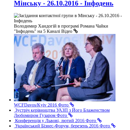
Мінську - 26.10.2016 - Інфодень
Володимир Хандогій в програмі Романа Чайки
"Інфодень" на 5 Каналі
Відео
WCFDavos/Kyiv 2016
Фото
Зустріч керівництва УАЗП з Його Блаженством
Любомиром Гузаром
Фото
Конференція у Львові, лютий 2016
Фото
Український Бізнес-Форум, березень 2016
Фото