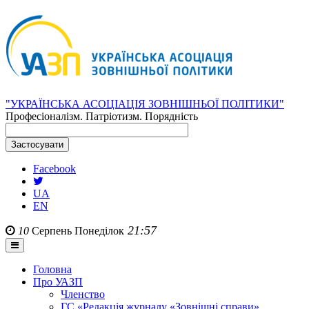
"УКРАЇНСЬКА АСОЦІАЦІЯ ЗОВНІШНЬОЇ ПОЛІТИКИ"
Професіоналізм. Патріотизм. Порядність
Facebook
UA
EN
21:57
10
Серпень
Понеділок
Головна
Про УАЗП
Членство
ГС «Редакція журналу «Зовнішні справи»