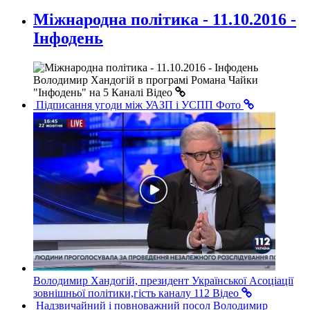
Міжнародна політика - 11.10.2016 -
Інфодень
Володимир Хандогій в програмі Романа Чайки
"Інфодень" на 5 Каналі
Відео
Підписання угоди між УАЗП і УСПП
Фото
Володимир Хандогій, президент Української Асоціації
зовнішньої політики,гість каналу 112
Відео
Надзвичайний і повноважний посол Володимир