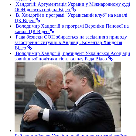
Хандогій: Аргументація України у Міжнародному суді
ООН досить солідна
Відео
В. Хандогій в програмі "Український клуб" на каналі
ЦК
Відео
Володимир Хандогій в програмі Вероніки Панової на
каналі ЦК
Відео
Рада безпеки ООН збирається на засідання з приводу
загострення ситуації в Авдіївці. Коментар Хандогія
Відео
Володимир Хандогій, президент Української Асоціації
зовнішньої політики,гість калнау Рада
Відео
Байден приїде до України, щоб попрощатися зі своїми