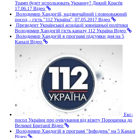
Трамп будет использовать Украину? Дикий Красёв
17.06.17
Відео
Володимир Хандогій, надзвичайний і повноважний
посол, - гість "112 Україна", 07.05.2017
Відео
Президент Української асоціації зовнішньої політики
Володимир Хандогій гість каналу 112 Україна
Відео
Володимир Хандогій в програмі підсумки дня на 5
Каналі
Відео
Екс-
посол України про очікування від візиту Порошенка до
Великої Британії
Відео
Володимир Хандогій в програмі "Інфодень" на 5 Каналі
Відео