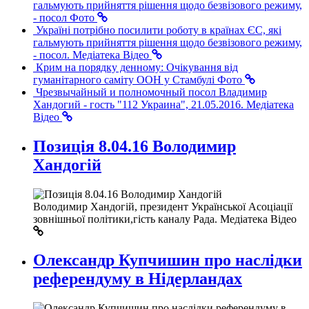
гальмують прийняття рішення щодо безвізового режиму,
- посол
Фото
Україні потрібно посилити роботу в країнах ЄС, які
гальмують прийняття рішення щодо безвізового режиму,
- посол. Медіатека
Відео
Крим на порядку денному: Очікування від
гуманітарного саміту ООН у Стамбулі
Фото
Чрезвычайный и полномочный посол Владимир
Хандогий - гость "112 Украина", 21.05.2016. Медіатека
Відео
Позиція 8.04.16 Володимир
Хандогій
Володимир Хандогій, президент Української Асоціації
зовнішньої політики,гість каналу Рада. Медіатека
Відео
Олександр Купчишин про наслідки
референдуму в Нідерландах