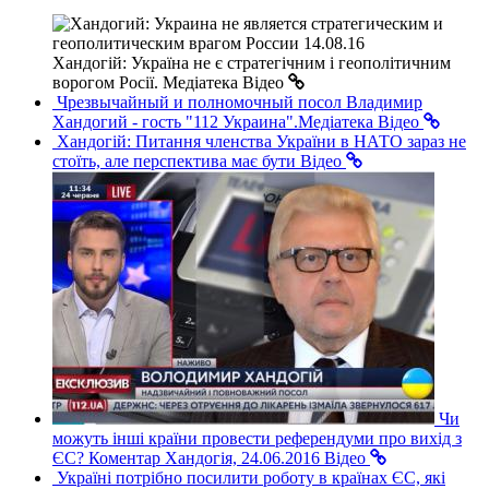
Хандогій: Україна не є стратегічним і геополітичним
ворогом Росії. Медіатека
Відео
Чрезвычайный и полномочный посол Владимир
Хандогий - гость "112 Украина".Медіатека
Відео
Хандогій: Питання членства України в НАТО зараз не
стоїть, але перспектива має бути
Відео
Чи
можуть інші країни провести референдуми про вихід з
ЄС? Коментар Хандогія, 24.06.2016
Відео
Україні потрібно посилити роботу в країнах ЄС, які