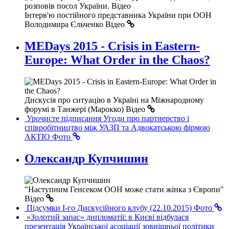
Інтерв'ю постійного представника України при ‪‎ООН‬
Володимира Єльченко
Відео
MEDays 2015 - Crisis in Eastern-
Europe: What Order in the Chaos?
Дискусія про ситуацію в Україні на Міжнародному
форумі в Танжері (Марокко)
Відео
Урочисте підписання Угоди про партнерство і
співробітництво між УАЗП та Адвокатською фірмою
АКТІО
Фото
Олександр Купчишин
"Наступним Генсеком ООН може стати жінка з Європи"
Відео
Підсумки І-го Дискусійного клубу (22.10.2015)
Фото
«Золотий запас» дипломатії: в Києві відбулася
презентація Української асоціації зовнішньої політики