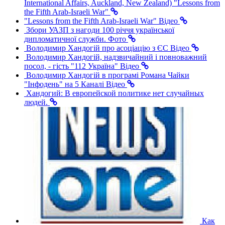
International Affairs, Auckland, New Zealand) "Lessons from
the Fifth Arab-Israeli War"
"Lessons from the Fifth Arab-Israeli War"
Відео
Збори УАЗП з нагоди 100 річчя української
дипломатичної служби.
Фото
Володимир Хандогій про асоціацію з ЄС
Відео
Володимир Хандогій, надзвичайний і повноважний
посол, - гість "112 Україна"
Відео
Володимир Хандогій в програмі Романа Чайки
"Інфодень" на 5 Каналі
Відео
Хандогий: В европейской политике нет случайных
людей.
Как