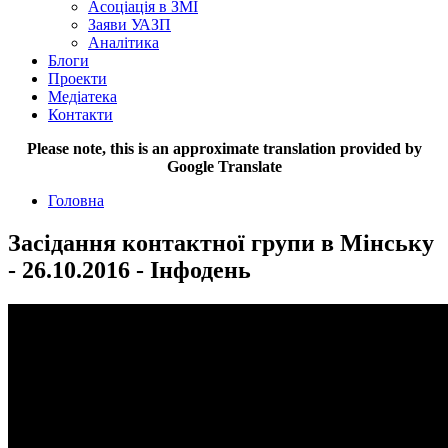
Асоціація в ЗМІ
Заяви УАЗП
Аналітика
Блоги
Проекти
Медіатека
Контакти
Please note, this is an approximate translation provided by
Google Translate
Головна
Засідання контактної групи в Мінську
- 26.10.2016 - Інфодень