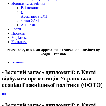
Новини та аналітика
Всі новини
в
Асоціація в ЗМІ
Заяви УАЗП
Аналітика
Блоги
Проекти
Медіатека
Контакти
Please note, this is an approximate translation provided by
Google Translate
Головна
«Золотий запас» дипломатії: в Києві
відбулася презентація Української
асоціації зовнішньої політики (ФОТО)
«Золотий запас» дипломатії: в Києві