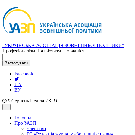
"УКРАЇНСЬКА АСОЦІАЦІЯ ЗОВНІШНЬОЇ ПОЛІТИКИ"
Професіоналізм. Патріотизм. Порядність
Facebook
UA
EN
13:11
9
Серпень
Неділя
Головна
Про УАЗП
Членство
ГС «Редакція журналу «Зовнішні справи»