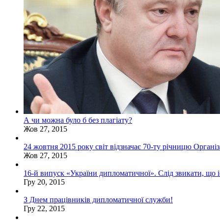
А чи можна було б без плагіату?
Жов 27, 2015
24 жовтня 2015 року світ відзначає 70-ту річницю Органі
Жов 27, 2015
16-й випуск «України дипломатичної». Слід звикати, що іс
Гру 20, 2015
З Днем працівників дипломатичної служби!
Гру 22, 2015