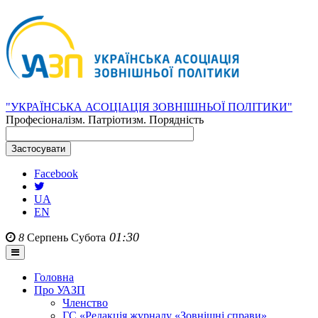
"УКРАЇНСЬКА АСОЦІАЦІЯ ЗОВНІШНЬОЇ ПОЛІТИКИ"
Професіоналізм. Патріотизм. Порядність
Facebook
UA
EN
01:30
8
Серпень
Субота
Головна
Про УАЗП
Членство
ГС «Редакція журналу «Зовнішні справи»