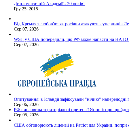
Дипломатичній Академії - 20 років!
Гру 25, 2015
Від Кремля з любов'ю: як росіяни атакують суперників Ле
Сер 07, 2026
WSJ: у США попередили, що РФ може напасти на НАТО ще
Сер 07, 2026
Опитування: в Ісландії зафіксували "нічию" напередодні
Сер 06, 2026
РФ висловила територіальні претензії Японії: про що йде
Сер 05, 2026
США обговорюють ліцензії на Patriot для України, попри с