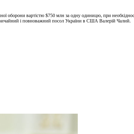
ої оборони вартістю $750 млн за одну одиницю, при необхідност
вичайний і повноважний посол України в США Валерій Чалий.