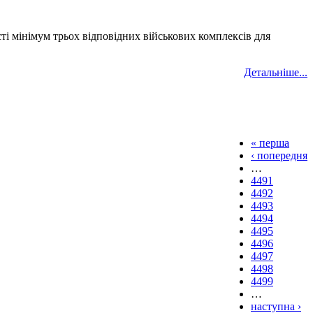
і мінімум трьох відповідних військових комплексів для
Детальніше...
« перша
‹ попередня
…
4491
4492
4493
4494
4495
4496
4497
4498
4499
…
наступна ›