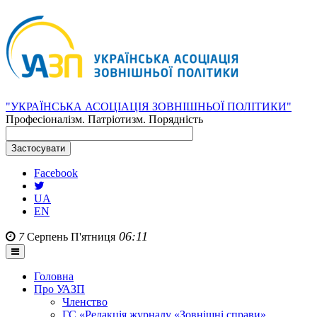
"УКРАЇНСЬКА АСОЦІАЦІЯ ЗОВНІШНЬОЇ ПОЛІТИКИ"
Професіоналізм. Патріотизм. Порядність
Facebook
UA
EN
06:11
7
Серпень
П'ятниця
Головна
Про УАЗП
Членство
ГС «Редакція журналу «Зовнішні справи»