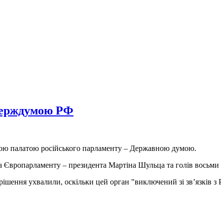
Держдумою РФ
ою палатою російського парламенту – Державною думою.
ва Європарламенту – президента Мартіна Шульца та голів восьми 
 рішення ухвалили, оскільки цей орган "виключений зі зв’язків з Р