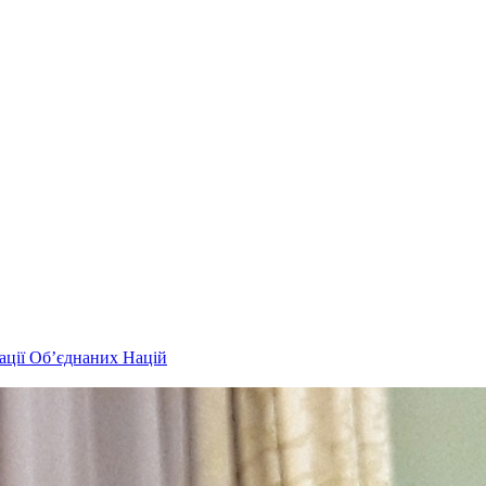
зації Об’єднаних Націй