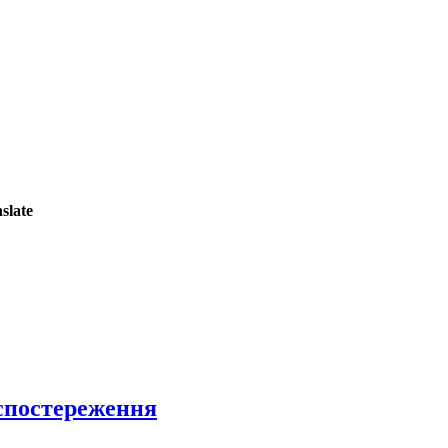
slate
 спостереження