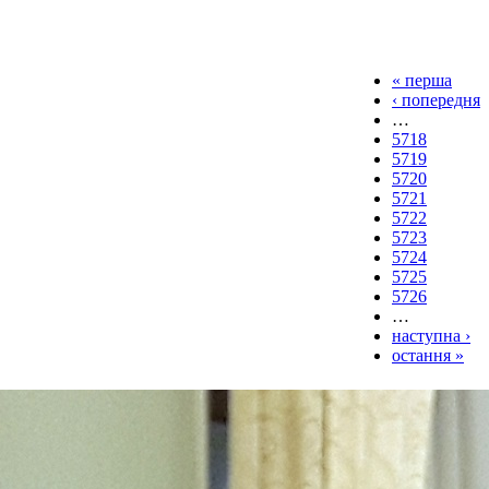
« перша
‹ попередня
…
5718
5719
5720
5721
5722
5723
5724
5725
5726
…
наступна ›
остання »