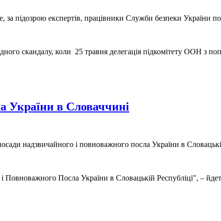
е, за підозрою експертів, працівники Служби безпеки України по
дного скандалу, коли 25 травня делегація підкомітету ООН з п
а України в Словаччині
осади надзвичайного і повноважного посла України в Словацькі
 Повноважного Посла України в Словацькій Республіці", – йдеть