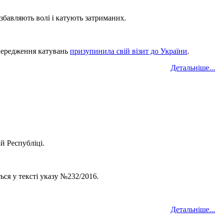
збавляють волі і катують затриманих.
опередження катувань
призупинила свій візит до України
.
Детальніше...
й Республіці.
ся у тексті указу №232/2016.
Детальніше...