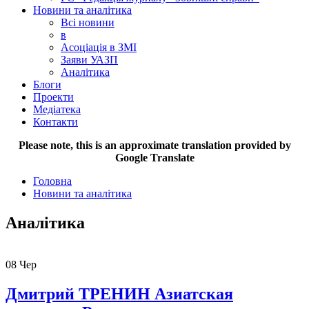
Новини та аналітика
Всі новини
в
Асоціація в ЗМІ
Заяви УАЗП
Аналітика
Блоги
Проекти
Медіатека
Контакти
Please note, this is an approximate translation provided by
Google Translate
Головна
Новини та аналітика
Аналітика
08
Чер
Дмитрий ТРЕНИН Азиатская