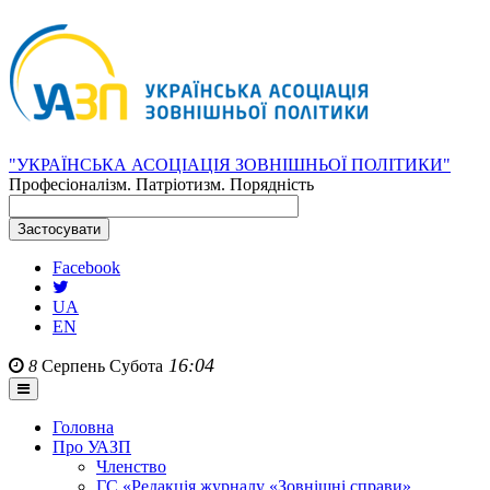
"УКРАЇНСЬКА АСОЦІАЦІЯ ЗОВНІШНЬОЇ ПОЛІТИКИ"
Професіоналізм. Патріотизм. Порядність
Facebook
UA
EN
16:04
8
Серпень
Субота
Головна
Про УАЗП
Членство
ГС «Редакція журналу «Зовнішні справи»