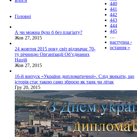
Блоги
440
441
442
Головні
443
444
445
А чи можна було б без плагіату?
…
Жов 27, 2015
наступна ›
остання »
24 жовтня 2015 року світ відзначає 70-
ту річницю Організації Об’єднаних
Націй
Жов 27, 2015
16-й випуск «України дипломатичної». Слід звикати, що
історія стає такою само зброєю як танк чи літак
Гру 20, 2015