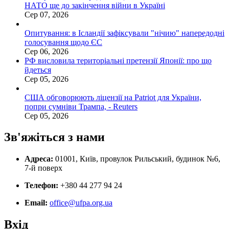
НАТО ще до закінчення війни в Україні
Сер 07, 2026
Опитування: в Ісландії зафіксували "нічию" напередодні
голосування щодо ЄС
Сер 06, 2026
РФ висловила територіальні претензії Японії: про що
йдеться
Сер 05, 2026
США обговорюють ліцензії на Patriot для України,
попри сумніви Трампа, - Reuters
Сер 05, 2026
Зв'яжіться з нами
Адреса:
01001, Київ, провулок Рильський, будинок №6,
7-й поверх
Телефон:
+380 44 277 94 24
Email:
office@ufpa.org.ua
Вхід