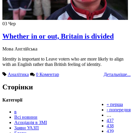
03
Чер
Whether in or out, Britain is divided
Мова
Англійська
Identity is important to Leave voters who are more likely to align
with an English rather than British feeling of identity.
Аналітика
0 Коментар
Детальніше...
Сторінки
Категорії
« перша
‹ попередня
в
…
Всі новини
437
Асоціація в ЗМІ
438
Заяви УАЗП
439