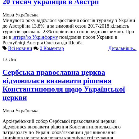
20 тисяч українців в Австрії
Мова
Українська
Минулого року відбулося зростання обсягів туризму з України
до Австрії на 13,8%, а за зимовий сезон 2017-2018 кількість
туристів зросла на 23% порівняно з попередньою зимою. Про
це в
інтерв’ю Укрінформу
повідомив посол України в
Республіці Австрія Олександр Щерба.
Всі новини
0 Коментар
Детальніше...
13
Лис
Сербська православна церква
відмовилася визнавати рішення
Константинополя щодо Української
церкви
Мова
Українська
Архієрейський собор Сербської православної церкви
відмовився визнавати рішення Константинопольського
патріархату по Україні обов’язковими для виконання
і вирішив не встановлювати канонічне спілкування