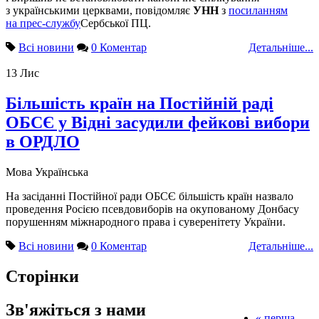
з українськими церквами, повідомляє
УНН
з
посиланням
на прес-службу
Сербської ПЦ.
Всі новини
0 Коментар
Детальніше...
13
Лис
Більшість країн на Постійній раді
ОБСЄ у Відні засудили фейкові вибори
в ОРДЛО
Мова
Українська
На засіданні Постійної ради ОБСЄ більшість країн назвало
проведення Росією псевдовиборів на окупованому Донбасу
порушенням міжнародного права і суверенітету України.
Всі новини
0 Коментар
Детальніше...
Сторінки
Зв'яжіться з нами
« перша