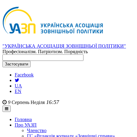
"УКРАЇНСЬКА АСОЦІАЦІЯ ЗОВНІШНЬОЇ ПОЛІТИКИ"
Професіоналізм. Патріотизм. Порядність
Facebook
UA
EN
16:57
9
Серпень
Неділя
Головна
Про УАЗП
Членство
ГС «Редакція журналу «Зовнішні справи»