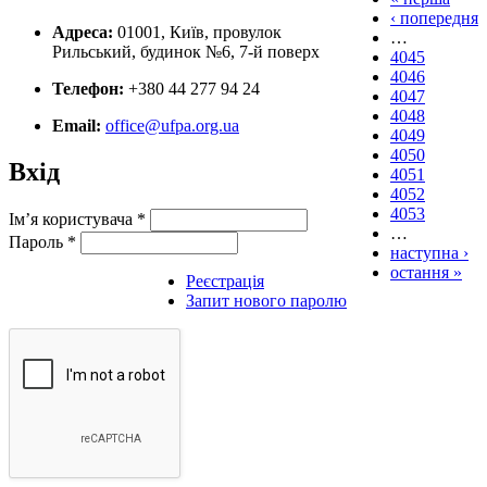
‹ попередня
Адреса:
01001, Київ, провулок
…
Рильський, будинок №6, 7-й поверх
4045
4046
Телефон:
+380 44 277 94 24
4047
4048
Email:
office@ufpa.org.ua
4049
4050
Вхід
4051
4052
4053
Ім’я користувача
*
…
Пароль
*
наступна ›
остання »
Реєстрація
Запит нового паролю
Вступити до УАЗП