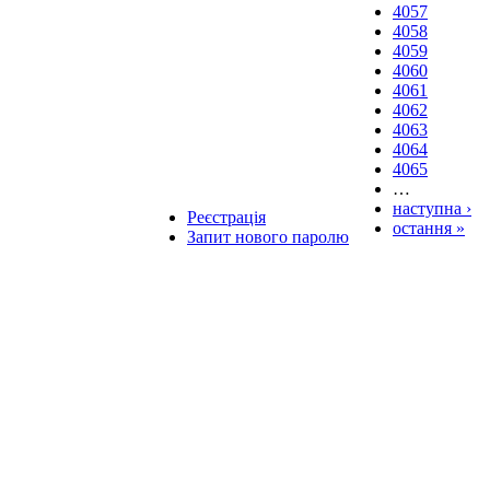
4057
4058
4059
4060
4061
4062
4063
4064
4065
…
наступна ›
Реєстрація
остання »
Запит нового паролю