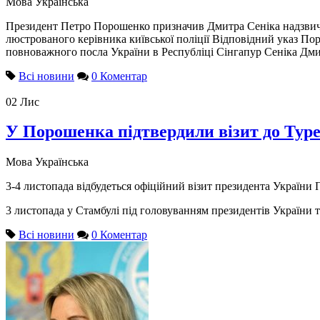
Мова
Українська
Президент Петро Порошенко призначив Дмитра Сеніка надзвич
люстрованого керівника київської поліції Відповідний указ По
повноважного посла України в Республіці Сінгапур Сеніка Дми
Всі новини
0 Коментар
02
Лис
У Порошенка підтвердили візит до Тур
Мова
Українська
3-4 листопада відбудеться офіційний візит президента України
3 листопада у Стамбулі під головуванням президентів України т
Всі новини
0 Коментар