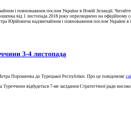
айним і повноважним послом України в Новій Зеландії. Читай
рошенка від 1 листопада 2018 року оприлюднено на офіційному с
тра Юрійовича надзвичайним і повноважним послом України в Нов
еччини 3-4 листопада
 Петра Порошенка до Турецької Республіки. Про це повідомляє
са
а Туреччини відбудеться 7-ме засідання Стратегічної ради високо