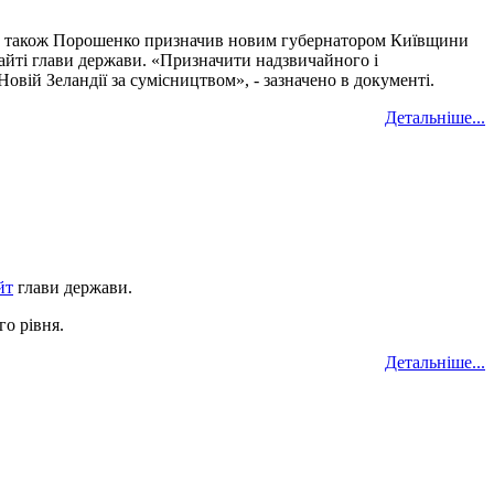
те також Порошенко призначив новим губернатором Київщини
айті глави держави. «Призначити надзвичайного і
ій Зеландії за сумісництвом», - зазначено в документі.
Детальніше...
йт
глави держави.
го рівня.
Детальніше...