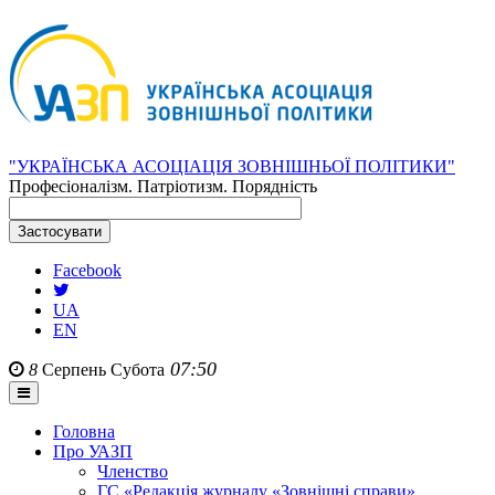
"УКРАЇНСЬКА АСОЦІАЦІЯ ЗОВНІШНЬОЇ ПОЛІТИКИ"
Професіоналізм. Патріотизм. Порядність
Facebook
UA
EN
07:50
8
Серпень
Субота
Головна
Про УАЗП
Членство
ГС «Редакція журналу «Зовнішні справи»