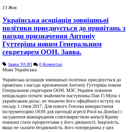
13
Жов
Українська асоціація зовнішньої
політики приєднується до привітань з
нагоди призначення Антоніу
Гуттеріша новим Генеральним
секретарем ООН. Заява.
Заяви УАЗП
0 Коментар
Мова
Українська
Українська асоціація зовнішньої політики приєднується до
привітань з нагоди призначення Антоніу Гуттеріша новим
Генеральним секретарем ООН. МЗС України повинен
невідкладно почати знайомити наступника Пан Гі Муна з
українським досьє, не чекаючи його офіційного вступу на
посаду 1 січня 2017. Для нового Генсека використання
інструментарію ООН для протидії агресії Росії на Донбасі і
засудження міжнародним співтовариством анексії Криму
повинні стати пріоритетами у його діяльності. Інертність,
якщо не сказати бездіяльність, його попередника у цих