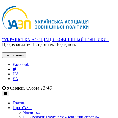
"УКРАЇНСЬКА АСОЦІАЦІЯ ЗОВНІШНЬОЇ ПОЛІТИКИ"
Професіоналізм. Патріотизм. Порядність
Facebook
UA
EN
13:46
8
Серпень
Субота
Головна
Про УАЗП
Членство
ГС «Редакція журналу «Зовнішні справи»