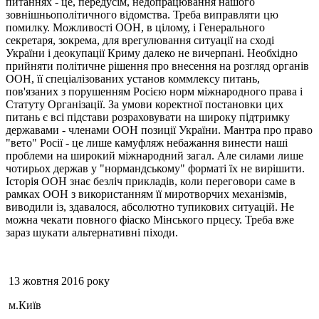
питаннях - це, передусім, недопрацювання нашого
зовнішньополітичного відомства. Треба виправляти цю
помилку. Можливості ООН, в цілому, і Генерального
секретаря, зокрема, для врегулювання ситуації на сході
України і деокупації Криму далеко не вичерпані. Необхідно
прийняти політичне рішення про внесення на розгляд органів
ООН, її спеціалізованих установ коммлексу питань,
пов'язаних з порушенням Росією норм міжнародного права і
Статуту Організації. За умови коректної постановки цих
питань є всі підстави розраховувати на широку підтримку
державами - членами ООН позиції України. Мантра про право
"вето" Росії - це лише камуфляж небажання винести наші
проблеми на широкий міжнародний загал. Але силами лише
чотирьох держав у "нормандському" форматі їх не вирішити.
Історія ООН знає безліч прикладів, коли переговори саме в
рамках ООН з використанням її миротворчих механізмів,
виводили із, здавалося, абсолютно тупикових ситуацій. Не
можна чекати повного фіаско Мінського прцесу. Треба вже
зараз шукати альтернативні піходи.
13 жовтня 2016 року
м.Київ