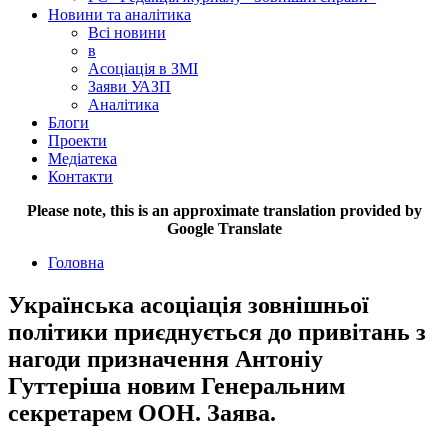
Новини та аналітика
Всі новини
в
Асоціація в ЗМІ
Заяви УАЗП
Аналітика
Блоги
Проекти
Медіатека
Контакти
Please note, this is an approximate translation provided by
Google Translate
Головна
Українська асоціація зовнішньої
політики приєднується до привітань з
нагоди призначення Антоніу
Гуттеріша новим Генеральним
секретарем ООН. Заява.