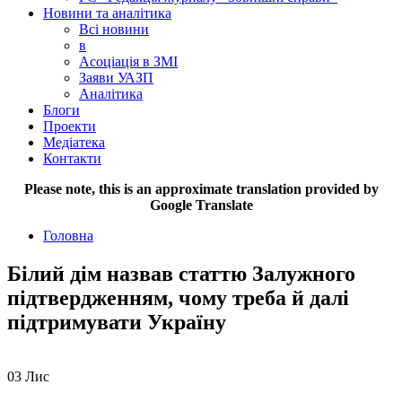
Новини та аналітика
Всі новини
в
Асоціація в ЗМІ
Заяви УАЗП
Аналітика
Блоги
Проекти
Медіатека
Контакти
Please note, this is an approximate translation provided by
Google Translate
Головна
Білий дім назвав статтю Залужного
підтвердженням, чому треба й далі
підтримувати Україну
03
Лис