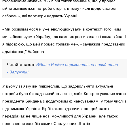
головнокомандувача ЗСУ.Кірбі також зазначив, що у процесі
війни змінюються потреби сторін, в тому числі щодо систем
озброєнь, які партнери надають Україні.
«Ми розвиваємося й уже еволюціонували в контексті того, чим
ми забезпечуємо Україну, так само як розвивалася і сама війна. І
я підозрюю, що цей процес триватиме», - зауважив представник
адміністрації Байдена.
Читайте також:
Війна з Росією переходить на новий етап
- Залужний
У цьому зв’язку він підкреслив, що задовольняти актуальні
потреби було би надзвичайно легше, якби Конгрес ухвалив запит
президента Байдена з додатковим фінансуванням, у тому числі з
підтримкою України. Кірбі також відзначив, що цей пакет
передбачає не лише нові можливості для України, але також
поповнення засобів самих Сполучених Штатів.