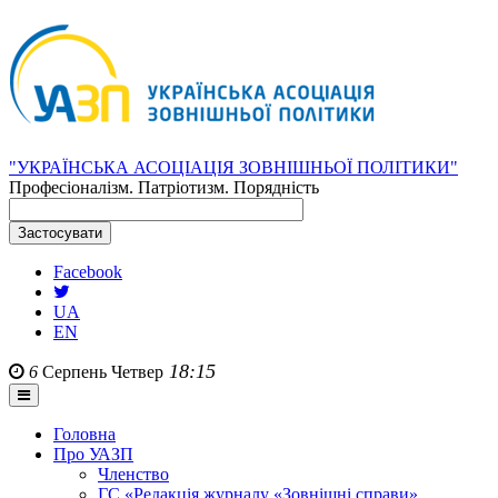
"УКРАЇНСЬКА АСОЦІАЦІЯ ЗОВНІШНЬОЇ ПОЛІТИКИ"
Професіоналізм. Патріотизм. Порядність
Facebook
UA
EN
18:15
6
Серпень
Четвер
Головна
Про УАЗП
Членство
ГС «Редакція журналу «Зовнішні справи»