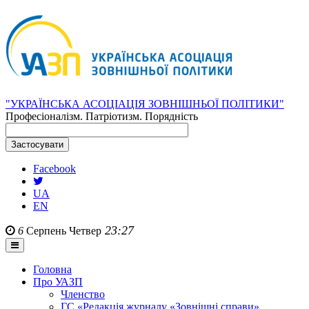
"УКРАЇНСЬКА АСОЦІАЦІЯ ЗОВНІШНЬОЇ ПОЛІТИКИ"
Професіоналізм. Патріотизм. Порядність
Facebook
UA
EN
23:27
6
Серпень
Четвер
Головна
Про УАЗП
Членство
ГС «Редакція журналу «Зовнішні справи»