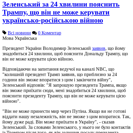
Зеленський за 24 хвилини пояснить
Трампу, що він не може керувати
українсько-російською війною
Всі новини
0 Коментар
Мова
Українська
Президент України Володимир Зеленський
заявив
, що йому
знадобиться 24 хвилини, щоб пояснити Дональду Трампу, що
він не може керувати цією війною.
Відповідаючи на запитання ведучої на каналі NBC, що
"колишній президент Трамп заявив, що приблизно за 24
години він зможе впоратися з цим і закінчити війну",
Зеленський відповів: "Я запрошую президента Трампа, якщо
він зможе приїхати сюди, мені знадобиться 24 хвилини, щоб
пояснити президенту Трампу, що він не може керувати цією
війною".
"Він не може принести мир через Путіна. Якщо ви не готові
віддати нашу незалежність, він не зможе з цим впоратися. Так,
йому дуже раді. Він може приїхати в Україну", - сказав
Зеленський. За словами Зеленського, у нього не було контактів
із Трампом після того, як він залишив посаду президента.