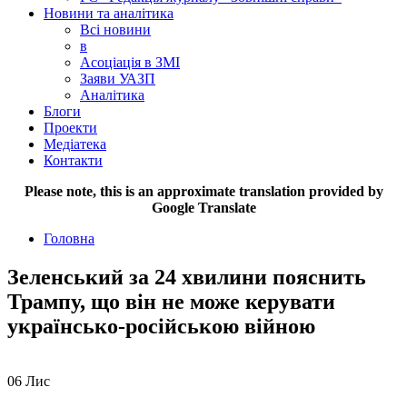
Новини та аналітика
Всі новини
в
Асоціація в ЗМІ
Заяви УАЗП
Аналітика
Блоги
Проекти
Медіатека
Контакти
Please note, this is an approximate translation provided by
Google Translate
Головна
Зеленський за 24 хвилини пояснить
Трампу, що він не може керувати
українсько-російською війною
06
Лис