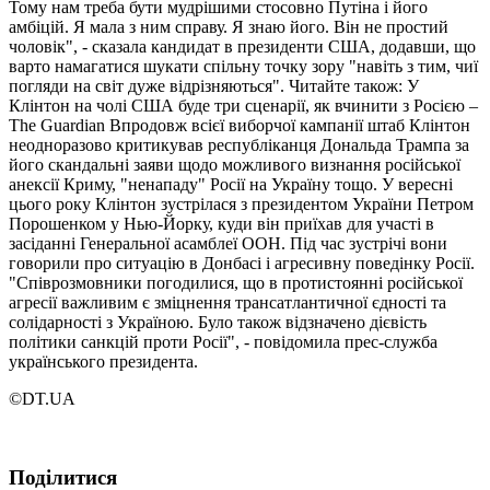
Тому нам треба бути мудрішими стосовно Путіна і його
амбіцій. Я мала з ним справу. Я знаю його. Він не простий
чоловік", - сказала кандидат в президенти США, додавши, що
варто намагатися шукати спільну точку зору "навіть з тим, чиї
погляди на світ дуже відрізняються". Читайте також: У
Клінтон на чолі США буде три сценарії, як вчинити з Росією –
The Guardian Впродовж всієї виборчої кампанії штаб Клінтон
неодноразово критикував республіканця Дональда Трампа за
його скандальні заяви щодо можливого визнання російської
анексії Криму, "ненападу" Росії на Україну тощо. У вересні
цього року Клінтон зустрілася з президентом України Петром
Порошенком у Нью-Йорку, куди він приїхав для участі в
засіданні Генеральної асамблеї ООН. Під час зустрічі вони
говорили про ситуацію в Донбасі і агресивну поведінку Росії.
"Співрозмовники погодилися, що в протистоянні російської
агресії важливим є зміцнення трансатлантичної єдності та
солідарності з Україною. Було також відзначено дієвість
політики санкцій проти Росії", - повідомила прес-служба
українського президента.
©DT.UA
Поділитися