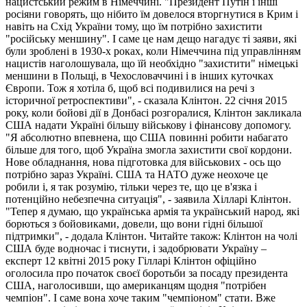
нацистський режим в Німеччині. "Президент Путін і інші
росіяни говорять, що нібито їм довелося вторгнутися в Крим і
навіть на Схід України тому, що їм потрібно захистити
"російську меншину". І саме це нам дещо нагадує ті заяви, які
були зроблені в 1930-х роках, коли Німеччина під управлінням
нацистів наголошувала, що їй необхідно "захистити" німецькі
меншини в Польщі, в Чехословаччині і в інших куточках
Європи. Тож я хотіла б, щоб всі подивилися на речі з
історичної ретроспективи", - сказала Клінтон. 22 січня 2015
року, коли бойові дії в Донбасі розгоралися, Клінтон закликала
США надати Україні більшу військову і фінансову допомогу.
"Я абсолютно впевнена, що США повинні робити набагато
більше для того, щоб Україна змогла захистити свої кордони.
Нове обладнання, нова підготовка для військових - ось що
потрібно зараз Україні. США та НАТО дуже неохоче це
робили і, я так розумію, тільки через те, що це в'язка і
потенційно небезпечна ситуація", - заявила Хілларі Клінтон.
"Тепер я думаю, що українська армія та український народ, які
борються з бойовиками, довели, що вони гідні більшої
підтримки", - додала Клінтон. Читайте також: Клінтон на чолі
США буде водночас і тиснути, і задобрювати Україну –
експерт 12 квітні 2015 року Гілларі Клінтон офіційно
оголосила про початок своєї боротьби за посаду президента
США, наголосивши, що американцям щодня "потрібен
чемпіон". І саме вона хоче таким "чемпіоном" стати. Вже