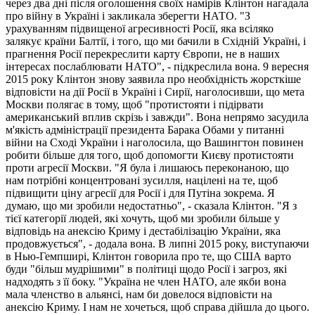
через два дні після оголошення своїх намірів Клінтон нагадала
про війну в Україні і закликала зберегти НАТО. "З
урахуванням підвищеної агресивності Росії, яка всіляко
залякує країни Балтії, і того, що ми бачили в Східній Україні, і
прагнення Росії перекреслити карту Європи, не в наших
інтересах послаблювати НАТО", - підкреслила вона. 9 вересня
2015 року Клінтон знову заявила про необхідність жорсткіше
відповісти на дії Росії в Україні і Сирії, наголосивши, що мета
Москви полягає в тому, щоб "протистояти і підірвати
американський вплив скрізь і завжди". Вона непрямо засудила
м'якість адміністрації президента Барака Обами у питанні
війни на Сході України і наголосила, що Вашингтон повинен
робити більше для того, щоб допомогти Києву протистояти
проти агресії Москви. "Я була і лишаюсь переконаною, що
нам потрібні концентровані зусилля, націлені на те, щоб
підвищити ціну агресії для Росії і для Путіна зокрема. Я
думаю, що ми зробили недостатньо", - сказала Клінтон. "Я з
тієї категорії людей, які хочуть, щоб ми зробили більше у
відповідь на анексію Криму і дестабілізацію України, яка
продовжується", - додала вона. В липні 2015 року, виступаючи
в Нью-Гемпширі, Клінтон говорила про те, що США варто
буди "більш мудрішими" в політиці щодо Росії і загроз, які
надходять з її боку. "Україна не член НАТО, але якби вона
мала членство в альянсі, нам би довелося відповісти на
анексію Криму. І нам не хочеться, щоб справа дійшла до цього.