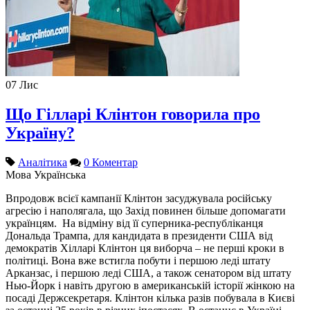
07
Лис
Що Гілларі Клінтон говорила про
Україну?
Аналітика
0 Коментар
Мова
Українська
Впродовж всієї кампанії Клінтон засуджувала російську
агресію і наполягала, що Захід повинен більше допомагати
українцям. На відміну від її суперника-республіканця
Дональда Трампа, для кандидата в президенти США від
демократів Хілларі Клінтон ця виборча – не перші кроки в
політиці. Вона вже встигла побути і першою леді штату
Арканзас, і першою леді США, а також сенатором від штату
Нью-Йорк і навіть другою в американській історії жінкою на
посаді Держсекретаря. Клінтон кілька разів побувала в Києві