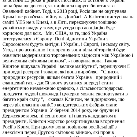
за останні 25 років в різних іпостасях. В останнє в Україні
вона була ще до того, як вирішила вдруге боротися за
Овальний кабінет. Тоді, в 2013 році, Росія ще не окупувала
Крим і не розв'язала війну на Донбасі. А Клінтон виступала на
саміті YES не в Києві, а в Ялті, переконуючи тодішню
українську владу у тому, що угода про асоціацію буде
корисною для всіх. "Ми, США, за те, щоб Україна
інтегрувалася в Європу. Тісні відносини України з
Євросоюзом будуть вигідні і Україні, і Європі, і всьому світу.
Угода про асоціацію і створення зони вільної торгівлі буде
означати модернізацію торговельних відносин між Україною і
величезним світовим ринком", - говорила вона. Також
Клінтон віщувала Україні "велике майбутнє", перелічуючи її
природні ресурси і товари, які вона виробляє. "Список
природних ресурсів, якими багата Україна - природний і
сланцевий газ, - дає їй змогу рухатися вперед і стати
енергетично незалежною країною, а сільськогосподарські
продукти, чудові шоколадні цукерки можна експортувати в
багато країн світу ", - сказала Клінтон, не підозрюючи, що
через рік власник однієї з кондитерських фабрик стане
президентом України. У березні 2014 року, не будучи ні
Держсекретарем, ні сенатором, ні навіть кандидатом в
президенти, Клінтон жорстко розкритикувала вторгнення
Росії в Крим. При цьому вона порівняла російські дії з
анексіями перед Другою світовою війною, які провів