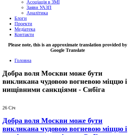
Асоціація в ЗМІ
Заяви УАЗП
Аналітика
Блоги
Проекти
Медіатека
Контакти
Please note, this is an approximate translation provided by
Google Translate
Головна
Добра воля Москви може бути
викликана чудовою вогневою міццю і
нищівними санкціями - Сибіга
26
Січ
Добра воля Москви може бути
викликана чудовою вогневою міццю і