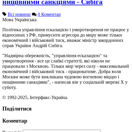
нищівними санкціями - Сибіга
Всі новини
0 Коментар
Мова
Українська
Політика управління ескалацією і умиротворення не працює у
відносинах з РФ, примусити агресора до миру може тільки
економічний і військовий тиск, вважає міністр закордонних
справ України Андрій Сибіга.
"Надмірна обережність, "управління ескалацією" та
умиротворення - все це слабкі стратегії, які ніколи не
працювали з Москвою. Тільки мир через силу - максимальний
економічний і військовий тиск - працюватиме. Добра воля
Москви може бути викликана чудовою вогневою міццю і
нищівними санкціями", - написав він у соціальній мережі Х у
суботу.
© 1992-2025, Інтерфакс-Україна.
Поділитися
Коментар